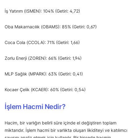
İş Yatırım (ISMEN): 104% (Getiri: 4,72)
Oba Makarnacılık (OBAMS): 85% (Getiri: 0,67)
Coca Cola (CCOLA): 71% (Getiri: 1,66)
Zorlu Enerji (ZOREN): 66% (Getiri: 1,94)
MLP Sağlık (MPARK): 63% (Getiri: 0,41)
Kocaer Çelik (KCAER): 60% (Getiri: 0,54)
İşlem Hacmi Nedir?
Hacim, bir varlığın belirli süre içinde el değiştiren toplam
miktarıdır. İşlem hacmi bir varlıkta oluşan likiditeyi ve katılımcı
sayısını analiz etmek için kullanılır. Bir hissede hacmin