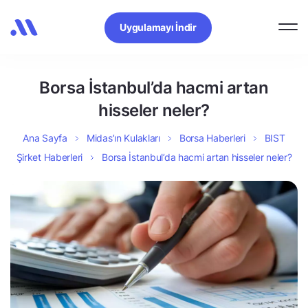
Uygulamayı İndir
Borsa İstanbul’da hacmi artan
hisseler neler?
Ana Sayfa
Midas’ın Kulakları
Borsa Haberleri
BIST
Şirket Haberleri
Borsa İstanbul’da hacmi artan hisseler neler?