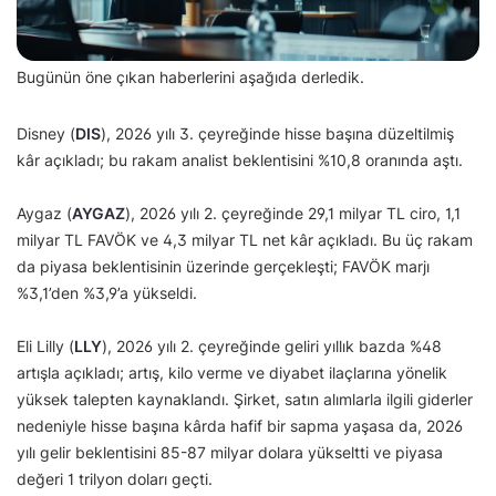
Bugünün öne çıkan haberlerini aşağıda derledik.
Disney (
DIS
), 2026 yılı 3. çeyreğinde hisse başına düzeltilmiş
kâr açıkladı; bu rakam analist beklentisini %10,8 oranında aştı.
Aygaz (
AYGAZ
), 2026 yılı 2. çeyreğinde 29,1 milyar TL ciro, 1,1
milyar TL FAVÖK ve 4,3 milyar TL net kâr açıkladı. Bu üç rakam
da piyasa beklentisinin üzerinde gerçekleşti; FAVÖK marjı
%3,1’den %3,9’a yükseldi.
Eli Lilly (
LLY
), 2026 yılı 2. çeyreğinde geliri yıllık bazda %48
artışla açıkladı; artış, kilo verme ve diyabet ilaçlarına yönelik
yüksek talepten kaynaklandı. Şirket, satın alımlarla ilgili giderler
nedeniyle hisse başına kârda hafif bir sapma yaşasa da, 2026
yılı gelir beklentisini 85-87 milyar dolara yükseltti ve piyasa
değeri 1 trilyon doları geçti.