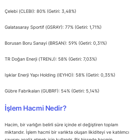
Çelebi (CLEBI): 80% (Getiri: 3,48%)
Galatasaray Sportif (GSRAY): 77% (Getiri: 1,71%)
Borusan Boru Sanayi (BRSAN): 59% (Getiri: 0,31%)
TR Doğan Enerji (TRENJ): 58% (Getiri: 7,03%)
Işıklar Enerji Yapı Holding (IEYHO): 58% (Getiri: 0,35%)
Gübre Fabrikaları (GUBRF): 54% (Getiri: 5,14%)
İşlem Hacmi Nedir?
Hacim, bir varlığın belirli süre içinde el değiştiren toplam
miktarıdır. İşlem hacmi bir varlıkta oluşan likiditeyi ve katılımcı
sayısını analiz etmek için kullanılır. Bir hissede hacmin