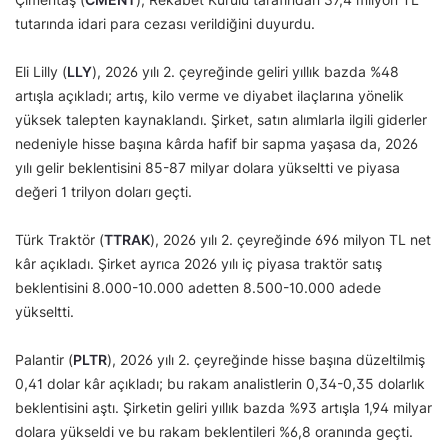
tutarında idari para cezası verildiğini duyurdu.
Eli Lilly (
LLY
), 2026 yılı 2. çeyreğinde geliri yıllık bazda %48
artışla açıkladı; artış, kilo verme ve diyabet ilaçlarına yönelik
yüksek talepten kaynaklandı. Şirket, satın alımlarla ilgili giderler
nedeniyle hisse başına kârda hafif bir sapma yaşasa da, 2026
yılı gelir beklentisini 85-87 milyar dolara yükseltti ve piyasa
değeri 1 trilyon doları geçti.
Türk Traktör (
TTRAK
), 2026 yılı 2. çeyreğinde 696 milyon TL net
kâr açıkladı. Şirket ayrıca 2026 yılı iç piyasa traktör satış
beklentisini 8.000-10.000 adetten 8.500-10.000 adede
yükseltti.
Palantir (
PLTR
), 2026 yılı 2. çeyreğinde hisse başına düzeltilmiş
0,41 dolar kâr açıkladı; bu rakam analistlerin 0,34-0,35 dolarlık
beklentisini aştı. Şirketin geliri yıllık bazda %93 artışla 1,94 milyar
dolara yükseldi ve bu rakam beklentileri %6,8 oranında geçti.