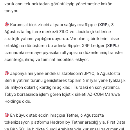
varlıklarını tek noktadan görüntüleyip yönetmesine imkân
tanıyor.
Kurumsal blok zinciri altyapı sağlayıcısı Ripple (
XRP
), 3
Ağustos’ta İngiltere merkezli ZILO ve Licuido şirketlerine
stratejik yatırım yaptığını duyurdu. Var olan iş birliklerini hisse
ortaklığına dönüştüren bu adımla Ripple, XRP Ledger (
XRPL
)
üzerindeki sermaye piyasaları altyapısına düzenlenmiş transfer
acenteliği, ihraç ve teminat mobilitesi ekliyor.
Japonya’nın yene endeksli stablecoin’i JPYC, 6 Ağustos’ta
Seri B yatırım turunu genişleterek toplam 6 milyar yene (yaklaşık
38 milyon dolar) çıkardığını açıkladı. Turdaki en son yatırımcı,
Tokyo borsasında işlem gören lojistik şirketi AZ-COM Maruwa
Holdings oldu.
En büyük stablecoin ihraççısı Tether, 6 Ağustos’ta
tokenizasyon platformu Hadron by Tether aracılığıyla, First Data
ve BKN301 ile birlikte Suudi Arabistan’da kurumsal gayrimenkul