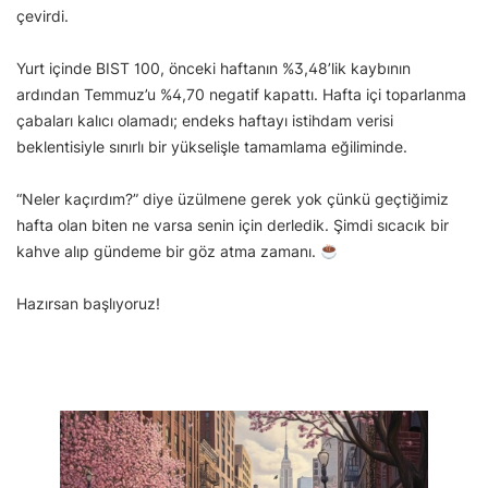
çevirdi.
Yurt içinde BIST 100, önceki haftanın %3,48’lik kaybının
ardından Temmuz’u %4,70 negatif kapattı. Hafta içi toparlanma
çabaları kalıcı olamadı; endeks haftayı istihdam verisi
beklentisiyle sınırlı bir yükselişle tamamlama eğiliminde.
“Neler kaçırdım?” diye üzülmene gerek yok çünkü geçtiğimiz
hafta olan biten ne varsa senin için derledik. Şimdi sıcacık bir
kahve alıp gündeme bir göz atma zamanı.
Hazırsan başlıyoruz!