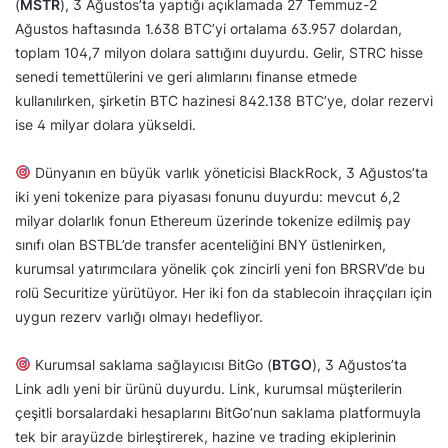
(
MSTR
), 3 Ağustos’ta yaptığı açıklamada 27 Temmuz-2
Ağustos haftasında 1.638 BTC’yi ortalama 63.957 dolardan,
toplam 104,7 milyon dolara sattığını duyurdu. Gelir, STRC hisse
senedi temettülerini ve geri alımlarını finanse etmede
kullanılırken, şirketin BTC hazinesi 842.138 BTC’ye, dolar rezervi
ise 4 milyar dolara yükseldi.
Dünyanın en büyük varlık yöneticisi BlackRock, 3 Ağustos’ta
iki yeni tokenize para piyasası fonunu duyurdu: mevcut 6,2
milyar dolarlık fonun Ethereum üzerinde tokenize edilmiş pay
sınıfı olan BSTBL’de transfer acenteliğini BNY üstlenirken,
kurumsal yatırımcılara yönelik çok zincirli yeni fon BRSRV’de bu
rolü Securitize yürütüyor. Her iki fon da stablecoin ihraççıları için
uygun rezerv varlığı olmayı hedefliyor.
Kurumsal saklama sağlayıcısı BitGo (
BTGO
), 3 Ağustos’ta
Link adlı yeni bir ürünü duyurdu. Link, kurumsal müşterilerin
çeşitli borsalardaki hesaplarını BitGo’nun saklama platformuyla
tek bir arayüzde birleştirerek, hazine ve trading ekiplerinin