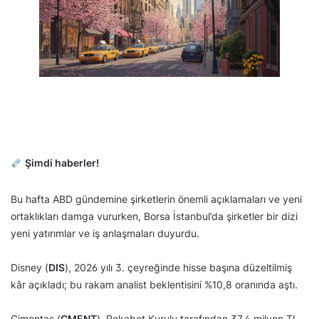
Şimdi haberler!
Bu hafta ABD gündemine şirketlerin önemli açıklamaları ve yeni
ortaklıkları damga vururken, Borsa İstanbul’da şirketler bir dizi
yeni yatırımlar ve iş anlaşmaları duyurdu.
Disney (
DIS
), 2026 yılı 3. çeyreğinde hisse başına düzeltilmiş
kâr açıkladı; bu rakam analist beklentisini %10,8 oranında aştı.
Çimentaş (
CMENT
), Rekabet Kurulu tarafından 37,4 milyon TL