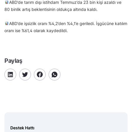
ABD’de tarım dışı istihdam Temmuz’da 23 bin kişi azaldı ve
80 binlik artış beklentisinin oldukça altında kaldı.
ABD’de işsizlik oranı %4,2’den %4,1’e geriledi. İşgücüne katılım
oranı ise %61,4 olarak kaydedildi.
Paylaş
Destek Hattı