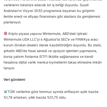
varlıklarını tokenize edecek bir iş birliği duyurdu. Suudi
Arabistan’ın Vizyon 2030 programına dayanan bu girişimin
ileride enerji ve altyapı finansmanı gibi alanlara da genişlemesi
planlanıyor.
Kripto piyasa yapıcısı Wintermute, ABD’deki iştiraki
Wintermute USA LLC’yi 6 Ağustos’ta SEC’e ve FINRA’ya aracı
kurum (broker-dealer) olarak kaydettirdiğini duyurdu. Bu statü,
şirketin ABD’de hisse senedi ve opsiyon işlemleri yapmasına,
borsa yatırım fonlarına (ETF) likidite sağlamasına ve kendi
hesabına dijital varlık menkul kıymetlerini takas etmesine imkân
tanıyor.
Veri gündemi
TÜİK verilerine göre temmuz ayında enflasyon aylık bazda
%1,78 artarken, yıllık bazda %31,75 oldu.