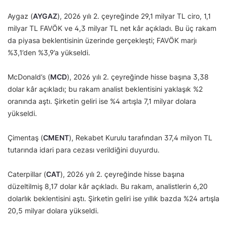
Aygaz (
AYGAZ
), 2026 yılı 2. çeyreğinde 29,1 milyar TL ciro, 1,1
milyar TL FAVÖK ve 4,3 milyar TL net kâr açıkladı. Bu üç rakam
da piyasa beklentisinin üzerinde gerçekleşti; FAVÖK marjı
%3,1’den %3,9’a yükseldi.
McDonald’s (
MCD
), 2026 yılı 2. çeyreğinde hisse başına 3,38
dolar kâr açıkladı; bu rakam analist beklentisini yaklaşık %2
oranında aştı. Şirketin geliri ise %4 artışla 7,1 milyar dolara
yükseldi.
Çimentaş (
CMENT
), Rekabet Kurulu tarafından 37,4 milyon TL
tutarında idari para cezası verildiğini duyurdu.
Caterpillar (
CAT
), 2026 yılı 2. çeyreğinde hisse başına
düzeltilmiş 8,17 dolar kâr açıkladı. Bu rakam, analistlerin 6,20
dolarlık beklentisini aştı. Şirketin geliri ise yıllık bazda %24 artışla
20,5 milyar dolara yükseldi.