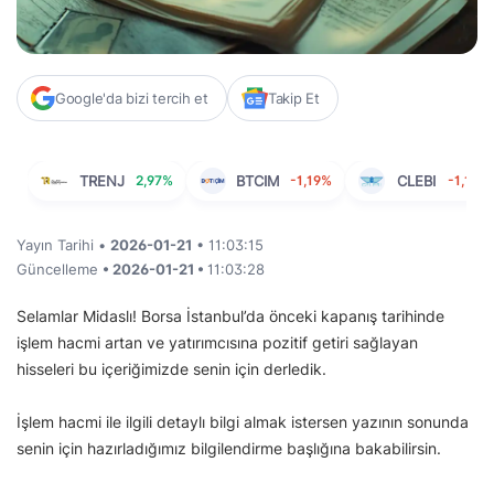
Google'da bizi tercih et
Takip Et
TRENJ
2,97%
BTCIM
-1,19%
CLEBI
-1,10%
Yayın Tarihi •
2026-01-21
• 11:03:15
Güncelleme
• 2026-01-21 •
11:03:28
Selamlar Midaslı! Borsa İstanbul’da önceki kapanış tarihinde
işlem hacmi artan ve yatırımcısına pozitif getiri sağlayan
hisseleri bu içeriğimizde senin için derledik.
İşlem hacmi ile ilgili detaylı bilgi almak istersen yazının sonunda
senin için hazırladığımız bilgilendirme başlığına bakabilirsin.