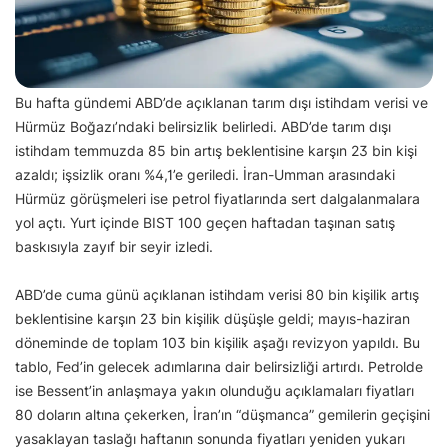
Bu hafta gündemi ABD’de açıklanan tarım dışı istihdam verisi ve
Hürmüz Boğazı’ndaki belirsizlik belirledi. ABD’de tarım dışı
istihdam temmuzda 85 bin artış beklentisine karşın 23 bin kişi
azaldı; işsizlik oranı %4,1’e geriledi. İran-Umman arasındaki
Hürmüz görüşmeleri ise petrol fiyatlarında sert dalgalanmalara
yol açtı. Yurt içinde BIST 100 geçen haftadan taşınan satış
baskısıyla zayıf bir seyir izledi.
ABD’de cuma günü açıklanan istihdam verisi 80 bin kişilik artış
beklentisine karşın 23 bin kişilik düşüşle geldi; mayıs-haziran
döneminde de toplam 103 bin kişilik aşağı revizyon yapıldı. Bu
tablo, Fed’in gelecek adımlarına dair belirsizliği artırdı. Petrolde
ise Bessent’in anlaşmaya yakın olunduğu açıklamaları fiyatları
80 doların altına çekerken, İran’ın “düşmanca” gemilerin geçişini
yasaklayan taslağı haftanın sonunda fiyatları yeniden yukarı