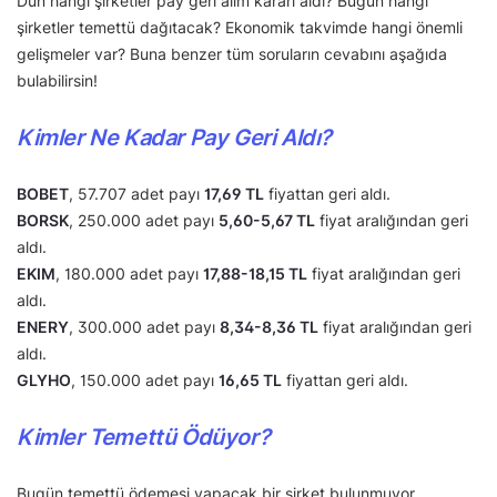
Dün hangi şirketler pay geri alım kararı aldı? Bugün hangi
şirketler temettü dağıtacak? Ekonomik takvimde hangi önemli
gelişmeler var? Buna benzer tüm soruların cevabını aşağıda
bulabilirsin!
Kimler Ne Kadar Pay Geri Aldı?
BOBET
, 57.707 adet payı
17,69 TL
fiyattan geri aldı.
BORSK
, 250.000 adet payı
5,60-5,67 TL
fiyat aralığından geri
aldı.
EKIM
, 180.000 adet payı
17,88-18,15 TL
fiyat aralığından geri
aldı.
ENERY
, 300.000 adet payı
8,34-8,36 TL
fiyat aralığından geri
aldı.
GLYHO
, 150.000 adet payı
16,65 TL
fiyattan geri aldı.
Kimler Temettü Ödüyor?
Bugün temettü ödemesi yapacak bir şirket bulunmuyor.