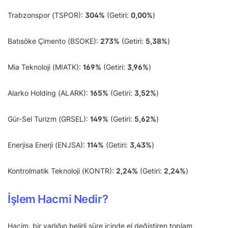
Trabzonspor (TSPOR):
304%
(Getiri:
0,00%
)
Batısöke Çimento (BSOKE):
273%
(Getiri:
5,38%
)
Mia Teknoloji (MIATK):
169%
(Getiri:
3,96%
)
Alarko Holding (ALARK):
165%
(Getiri:
3,52%
)
Gür-Sel Turizm (GRSEL):
149%
(Getiri:
5,62%
)
Enerjisa Enerji (ENJSA):
114%
(Getiri:
3,43%
)
Kontrolmatik Teknoloji (KONTR):
2,24%
(Getiri:
2,24%
)
İşlem Hacmi Nedir?
Hacim, bir varlığın belirli süre içinde el değiştiren toplam