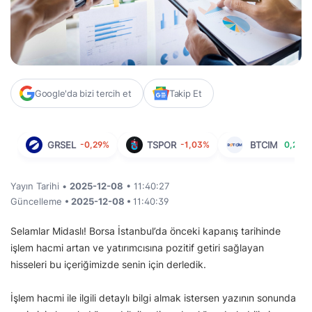
Google'da bizi tercih et
Takip Et
GRSEL
-0,29%
TSPOR
-1,03%
BTCIM
0,20%
Yayın Tarihi •
2025-12-08
• 11:40:27
Güncelleme
• 2025-12-08 •
11:40:39
Selamlar Midaslı! Borsa İstanbul’da önceki kapanış tarihinde
işlem hacmi artan ve yatırımcısına pozitif getiri sağlayan
hisseleri bu içeriğimizde senin için derledik.
İşlem hacmi ile ilgili detaylı bilgi almak istersen yazının sonunda