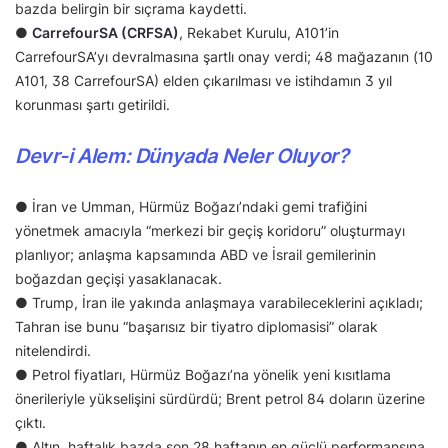
bazda belirgin bir sıçrama kaydetti.
●
CarrefourSA (CRFSA)
, Rekabet Kurulu, A101’in
CarrefourSA’yı devralmasına şartlı onay verdi; 48 mağazanın (10
A101, 38 CarrefourSA) elden çıkarılması ve istihdamın 3 yıl
korunması şartı getirildi.
Devr-i Alem: Dünyada Neler Oluyor?
● İran ve Umman, Hürmüz Boğazı’ndaki gemi trafiğini
yönetmek amacıyla “merkezi bir geçiş koridoru” oluşturmayı
planlıyor; anlaşma kapsamında ABD ve İsrail gemilerinin
boğazdan geçişi yasaklanacak.
● Trump, İran ile yakında anlaşmaya varabileceklerini açıkladı;
Tahran ise bunu “başarısız bir tiyatro diplomasisi” olarak
nitelendirdi.
● Petrol fiyatları, Hürmüz Boğazı’na yönelik yeni kısıtlama
önerileriyle yükselişini sürdürdü; Brent petrol 84 doların üzerine
çıktı.
● Altın, haftalık bazda son 28 haftanın en güçlü performansına