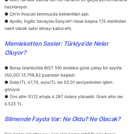
hazırlanıyor.
● Çin’in ihracatı temmuzda beklentileri aştı.
● Apollo, İngiliz havayolu EasyJet’i hisse başına 7,15 sterlinden
nakit olarak satın almayı kabul etti.
Memleketten Sesler: Türkiye’de Neler
Oluyor?
● Borsa İstanbul’da BIST 100 endeksi güne yatay bir seyirle
(%0,00) 13.798,82 puandan başladı.
● Dolar/TL 47,70, euro/TL ise 55,01 seviyesinden işlem
görüyor.
● Ons altın %1,12 artışla 4.287 dolara yükseldi. Gram altın ise
6.523 TL.
Bilmende Fayda Var: Ne Oldu? Ne Olacak?