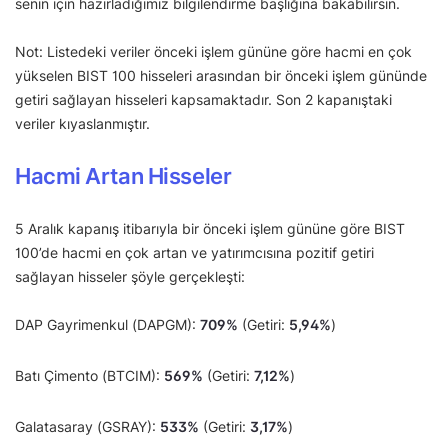
senin için hazırladığımız bilgilendirme başlığına bakabilirsin.
Not: Listedeki veriler önceki işlem gününe göre hacmi en çok
yükselen BIST 100 hisseleri arasından bir önceki işlem gününde
getiri sağlayan hisseleri kapsamaktadır. Son 2 kapanıştaki
veriler kıyaslanmıştır.
Hacmi Artan Hisseler
5 Aralık kapanış itibarıyla bir önceki işlem gününe göre BIST
100’de hacmi en çok artan ve yatırımcısına pozitif getiri
sağlayan hisseler şöyle gerçekleşti:
DAP Gayrimenkul (DAPGM):
709%
(Getiri:
5,94%
)
Batı Çimento (BTCIM):
569%
(Getiri:
7,12%
)
Galatasaray (GSRAY):
533%
(Getiri:
3,17%
)