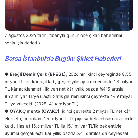
7 Ağustos 2026 tarihi itibarıyla günün öne çıkan haberlerini
senin için derledik.
Borsa İstanbul’da Bugün: Şirket Haberleri
●
Ereğli Demir Çelik (EREGL)
, 2026’nın ikinci çeyreğinde 8,55
milyar TL net kâr açıkladı; geçen yılın aynı döneminde 1,3 milyar
TL kâr açıklanmıştı. İlk yarı net kârı yıllık bazda %415 artışla
8,93 milyar TL’ye ulaştı. Satış gelirleri ikinci çeyrekte 64,9 milyar
TL’ye yükseldi (2025: 41,4 milyar TL).
●
OYAK Çimento (OYAKC)
, ikinci çeyrekte 2 milyar TL net kâr
elde etti; bu rakam 1,5 milyar TL’lik piyasa beklentisinin üzerinde
kaldı. Hasılat 15,6 milyar TL ile 15,1 milyar TL’lik beklentiyle
uyumlu gerçekleşti; kâr yıllık bazda %41 daralsa da çeyreksel