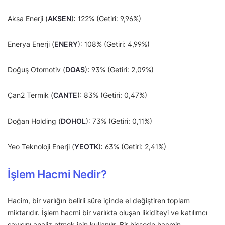
Aksa Enerji (
AKSEN
): 122% (Getiri: 9,96%)
Enerya Enerji (
ENERY
): 108% (Getiri: 4,99%)
Doğuş Otomotiv (
DOAS
): 93% (Getiri: 2,09%)
Çan2 Termik (
CANTE
): 83% (Getiri: 0,47%)
Doğan Holding (
DOHOL
): 73% (Getiri: 0,11%)
Yeo Teknoloji Enerji (
YEOTK
): 63% (Getiri: 2,41%)
İşlem Hacmi Nedir?
Hacim, bir varlığın belirli süre içinde el değiştiren toplam
miktarıdır. İşlem hacmi bir varlıkta oluşan likiditeyi ve katılımcı
sayısını analiz etmek için kullanılır. Bir hissede hacmin