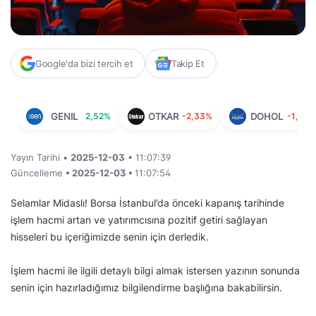
Google'da bizi tercih et
Takip Et
GENIL
2,52%
OTKAR
-2,33%
DOHOL
-1,91%
Yayın Tarihi •
2025-12-03
• 11:07:39
Güncelleme
• 2025-12-03 •
11:07:54
Selamlar Midaslı! Borsa İstanbul’da önceki kapanış tarihinde
işlem hacmi artan ve yatırımcısına pozitif getiri sağlayan
hisseleri bu içeriğimizde senin için derledik.
İşlem hacmi ile ilgili detaylı bilgi almak istersen yazının sonunda
senin için hazırladığımız bilgilendirme başlığına bakabilirsin.