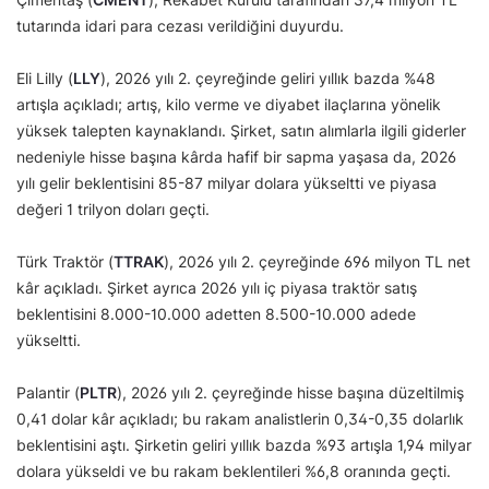
tutarında idari para cezası verildiğini duyurdu.
Eli Lilly (
LLY
), 2026 yılı 2. çeyreğinde geliri yıllık bazda %48
artışla açıkladı; artış, kilo verme ve diyabet ilaçlarına yönelik
yüksek talepten kaynaklandı. Şirket, satın alımlarla ilgili giderler
nedeniyle hisse başına kârda hafif bir sapma yaşasa da, 2026
yılı gelir beklentisini 85-87 milyar dolara yükseltti ve piyasa
değeri 1 trilyon doları geçti.
Türk Traktör (
TTRAK
), 2026 yılı 2. çeyreğinde 696 milyon TL net
kâr açıkladı. Şirket ayrıca 2026 yılı iç piyasa traktör satış
beklentisini 8.000-10.000 adetten 8.500-10.000 adede
yükseltti.
Palantir (
PLTR
), 2026 yılı 2. çeyreğinde hisse başına düzeltilmiş
0,41 dolar kâr açıkladı; bu rakam analistlerin 0,34-0,35 dolarlık
beklentisini aştı. Şirketin geliri yıllık bazda %93 artışla 1,94 milyar
dolara yükseldi ve bu rakam beklentileri %6,8 oranında geçti.