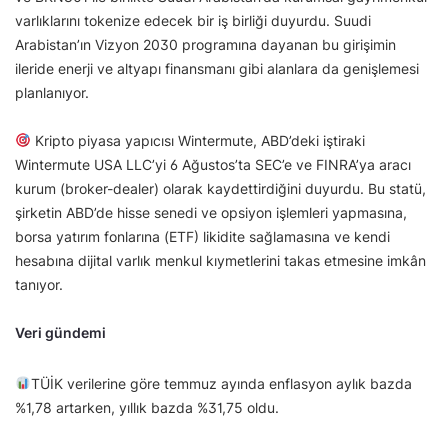
varlıklarını tokenize edecek bir iş birliği duyurdu. Suudi
Arabistan’ın Vizyon 2030 programına dayanan bu girişimin
ileride enerji ve altyapı finansmanı gibi alanlara da genişlemesi
planlanıyor.
Kripto piyasa yapıcısı Wintermute, ABD’deki iştiraki
Wintermute USA LLC’yi 6 Ağustos’ta SEC’e ve FINRA’ya aracı
kurum (broker-dealer) olarak kaydettirdiğini duyurdu. Bu statü,
şirketin ABD’de hisse senedi ve opsiyon işlemleri yapmasına,
borsa yatırım fonlarına (ETF) likidite sağlamasına ve kendi
hesabına dijital varlık menkul kıymetlerini takas etmesine imkân
tanıyor.
Veri gündemi
TÜİK verilerine göre temmuz ayında enflasyon aylık bazda
%1,78 artarken, yıllık bazda %31,75 oldu.