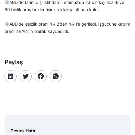
ABD’de tarım dışı istihdam Temmuz’da 23 bin kişi azaldı ve
80 binlik artış beklentisinin oldukça altında kaldı.
ABD’de işsizlik oranı %4,2’den %4,1’e geriledi. İşgücüne katılım
oranı ise %61,4 olarak kaydedildi.
Paylaş
Destek Hattı