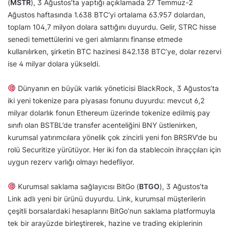
(
MSTR
), 3 Ağustos’ta yaptığı açıklamada 27 Temmuz-2
Ağustos haftasında 1.638 BTC’yi ortalama 63.957 dolardan,
toplam 104,7 milyon dolara sattığını duyurdu. Gelir, STRC hisse
senedi temettülerini ve geri alımlarını finanse etmede
kullanılırken, şirketin BTC hazinesi 842.138 BTC’ye, dolar rezervi
ise 4 milyar dolara yükseldi.
Dünyanın en büyük varlık yöneticisi BlackRock, 3 Ağustos’ta
iki yeni tokenize para piyasası fonunu duyurdu: mevcut 6,2
milyar dolarlık fonun Ethereum üzerinde tokenize edilmiş pay
sınıfı olan BSTBL’de transfer acenteliğini BNY üstlenirken,
kurumsal yatırımcılara yönelik çok zincirli yeni fon BRSRV’de bu
rolü Securitize yürütüyor. Her iki fon da stablecoin ihraççıları için
uygun rezerv varlığı olmayı hedefliyor.
Kurumsal saklama sağlayıcısı BitGo (
BTGO
), 3 Ağustos’ta
Link adlı yeni bir ürünü duyurdu. Link, kurumsal müşterilerin
çeşitli borsalardaki hesaplarını BitGo’nun saklama platformuyla
tek bir arayüzde birleştirerek, hazine ve trading ekiplerinin