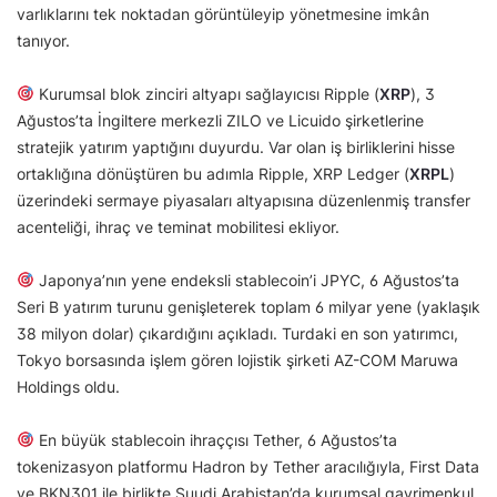
varlıklarını tek noktadan görüntüleyip yönetmesine imkân
tanıyor.
Kurumsal blok zinciri altyapı sağlayıcısı Ripple (
XRP
), 3
Ağustos’ta İngiltere merkezli ZILO ve Licuido şirketlerine
stratejik yatırım yaptığını duyurdu. Var olan iş birliklerini hisse
ortaklığına dönüştüren bu adımla Ripple, XRP Ledger (
XRPL
)
üzerindeki sermaye piyasaları altyapısına düzenlenmiş transfer
acenteliği, ihraç ve teminat mobilitesi ekliyor.
Japonya’nın yene endeksli stablecoin’i JPYC, 6 Ağustos’ta
Seri B yatırım turunu genişleterek toplam 6 milyar yene (yaklaşık
38 milyon dolar) çıkardığını açıkladı. Turdaki en son yatırımcı,
Tokyo borsasında işlem gören lojistik şirketi AZ-COM Maruwa
Holdings oldu.
En büyük stablecoin ihraççısı Tether, 6 Ağustos’ta
tokenizasyon platformu Hadron by Tether aracılığıyla, First Data
ve BKN301 ile birlikte Suudi Arabistan’da kurumsal gayrimenkul