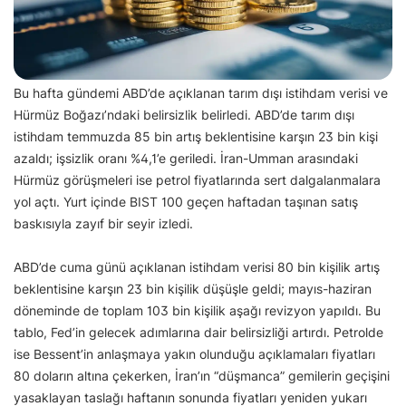
Bu hafta gündemi ABD’de açıklanan tarım dışı istihdam verisi ve
Hürmüz Boğazı’ndaki belirsizlik belirledi. ABD’de tarım dışı
istihdam temmuzda 85 bin artış beklentisine karşın 23 bin kişi
azaldı; işsizlik oranı %4,1’e geriledi. İran-Umman arasındaki
Hürmüz görüşmeleri ise petrol fiyatlarında sert dalgalanmalara
yol açtı. Yurt içinde BIST 100 geçen haftadan taşınan satış
baskısıyla zayıf bir seyir izledi.
ABD’de cuma günü açıklanan istihdam verisi 80 bin kişilik artış
beklentisine karşın 23 bin kişilik düşüşle geldi; mayıs-haziran
döneminde de toplam 103 bin kişilik aşağı revizyon yapıldı. Bu
tablo, Fed’in gelecek adımlarına dair belirsizliği artırdı. Petrolde
ise Bessent’in anlaşmaya yakın olunduğu açıklamaları fiyatları
80 doların altına çekerken, İran’ın “düşmanca” gemilerin geçişini
yasaklayan taslağı haftanın sonunda fiyatları yeniden yukarı