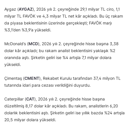
Aygaz (
AYGAZ
), 2026 yılı 2. çeyreğinde 29,1 milyar TL ciro, 1,1
milyar TL FAVÖK ve 4,3 milyar TL net kâr açıkladı. Bu üç rakam
da piyasa beklentisinin üzerinde gerçekleşti; FAVÖK marjı
%3,1’den %3,9’a yükseldi.
McDonald’s (
MCD
), 2026 yılı 2. çeyreğinde hisse başına 3,38
dolar kâr açıkladı; bu rakam analist beklentisini yaklaşık %2
oranında aştı. Şirketin geliri ise %4 artışla 7,1 milyar dolara
yükseldi.
Çimentaş (
CMENT
), Rekabet Kurulu tarafından 37,4 milyon TL
tutarında idari para cezası verildiğini duyurdu.
Caterpillar (
CAT
), 2026 yılı 2. çeyreğinde hisse başına
düzeltilmiş 8,17 dolar kâr açıkladı. Bu rakam, analistlerin 6,20
dolarlık beklentisini aştı. Şirketin geliri ise yıllık bazda %24 artışla
20,5 milyar dolara yükseldi.