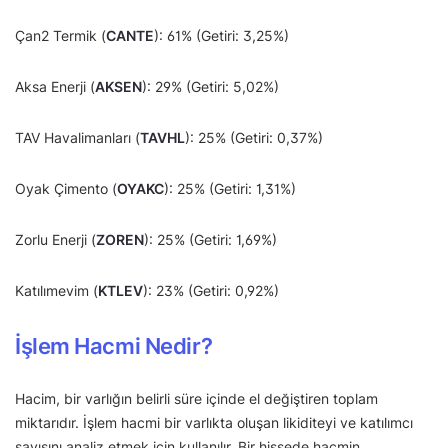
Çan2 Termik (
CANTE
): 61% (Getiri: 3,25%)
Aksa Enerji (
AKSEN
): 29% (Getiri: 5,02%)
TAV Havalimanları (
TAVHL
): 25% (Getiri: 0,37%)
Oyak Çimento (
OYAKC
): 25% (Getiri: 1,31%)
Zorlu Enerji (
ZOREN
): 25% (Getiri: 1,69%)
Katılımevim (
KTLEV
): 23% (Getiri: 0,92%)
İşlem Hacmi Nedir?
Hacim, bir varlığın belirli süre içinde el değiştiren toplam
miktarıdır. İşlem hacmi bir varlıkta oluşan likiditeyi ve katılımcı
sayısını analiz etmek için kullanılır. Bir hissede hacmin