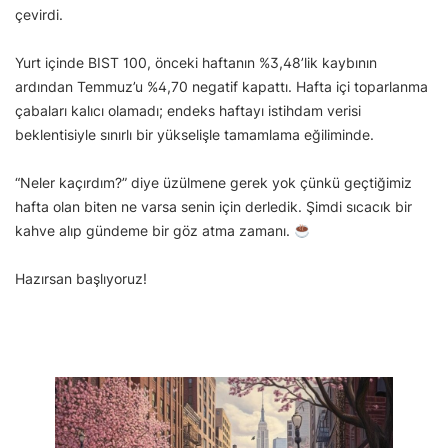
çevirdi.
Yurt içinde BIST 100, önceki haftanın %3,48’lik kaybının
ardından Temmuz’u %4,70 negatif kapattı. Hafta içi toparlanma
çabaları kalıcı olamadı; endeks haftayı istihdam verisi
beklentisiyle sınırlı bir yükselişle tamamlama eğiliminde.
“Neler kaçırdım?” diye üzülmene gerek yok çünkü geçtiğimiz
hafta olan biten ne varsa senin için derledik. Şimdi sıcacık bir
kahve alıp gündeme bir göz atma zamanı.
Hazırsan başlıyoruz!