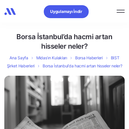
Uygulamayı İndir
Borsa İstanbul’da hacmi artan
hisseler neler?
Ana Sayfa
Midas’ın Kulakları
Borsa Haberleri
BIST
Şirket Haberleri
Borsa İstanbul’da hacmi artan hisseler neler?