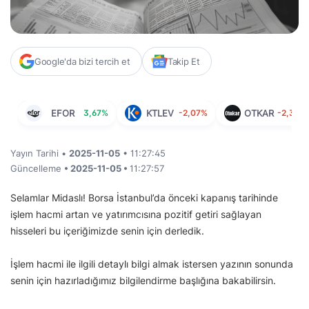
Google'da bizi tercih et
Takip Et
EFOR
3,67%
KTLEV
-2,07%
OTKAR
-2,33%
Yayın Tarihi •
2025-11-05
• 11:27:45
Güncelleme
• 2025-11-05 •
11:27:57
Selamlar Midaslı! Borsa İstanbul’da önceki kapanış tarihinde
işlem hacmi artan ve yatırımcısına pozitif getiri sağlayan
hisseleri bu içeriğimizde senin için derledik.
İşlem hacmi ile ilgili detaylı bilgi almak istersen yazının sonunda
senin için hazırladığımız bilgilendirme başlığına bakabilirsin.