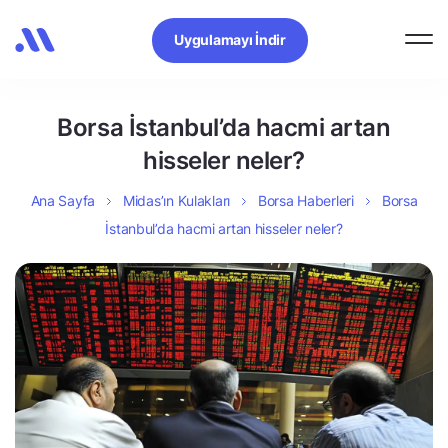
Uygulamayı İndir
Borsa İstanbul’da hacmi artan
hisseler neler?
Ana Sayfa
Midas’ın Kulakları
Borsa Haberleri
Borsa
İstanbul’da hacmi artan hisseler neler?