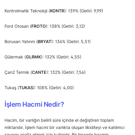
Kontrolmatik Teknoloji (
KONTR
): 139% (Getiri: 9,99)
Ford Otosan (
FROTO
): 138% (Getiri: 3,12)
Borusan Yatırım (
BRYAT
): 136% (Getiri: 5,51)
Gülermak (
GLRMK
): 132% (Getiri: 4,55)
Çan2 Termik (
CANTE
): 132% (Getiri: 7,56)
Tukaş (
TUKAS
): 108% (Getiri: 4,00)
İşlem Hacmi Nedir?
Hacim, bir varlığın belirli süre içinde el değiştiren toplam
miktarıdır. İşlem hacmi bir varlıkta oluşan likiditeyi ve katılımcı
sayısını analiz etmek için kullanılır. Bir hissede hacmin