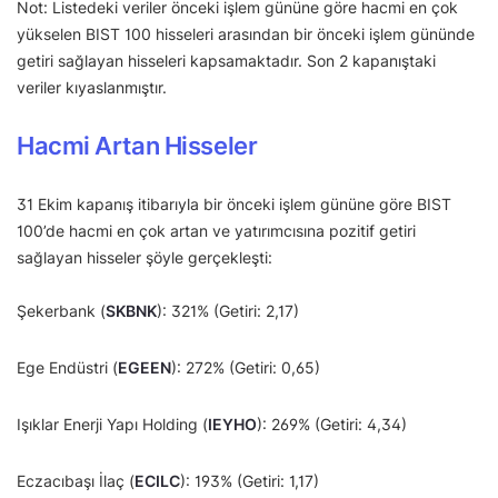
Not: Listedeki veriler önceki işlem gününe göre hacmi en çok
yükselen BIST 100 hisseleri arasından bir önceki işlem gününde
getiri sağlayan hisseleri kapsamaktadır. Son 2 kapanıştaki
veriler kıyaslanmıştır.
Hacmi Artan Hisseler
31 Ekim kapanış itibarıyla bir önceki işlem gününe göre BIST
100’de hacmi en çok artan ve yatırımcısına pozitif getiri
sağlayan hisseler şöyle gerçekleşti:
Şekerbank (
SKBNK
): 321% (Getiri: 2,17)
Ege Endüstri (
EGEEN
): 272% (Getiri: 0,65)
Işıklar Enerji Yapı Holding (
IEYHO
): 269% (Getiri: 4,34)
Eczacıbaşı İlaç (
ECILC
): 193% (Getiri: 1,17)