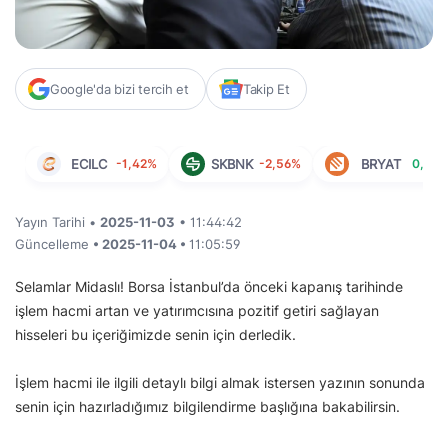
Google'da bizi tercih et
Takip Et
ECILC
-1,42%
SKBNK
-2,56%
BRYAT
0,11%
Yayın Tarihi •
2025-11-03
• 11:44:42
Güncelleme
• 2025-11-04 •
11:05:59
Selamlar Midaslı! Borsa İstanbul’da önceki kapanış tarihinde
işlem hacmi artan ve yatırımcısına pozitif getiri sağlayan
hisseleri bu içeriğimizde senin için derledik.
İşlem hacmi ile ilgili detaylı bilgi almak istersen yazının sonunda
senin için hazırladığımız bilgilendirme başlığına bakabilirsin.