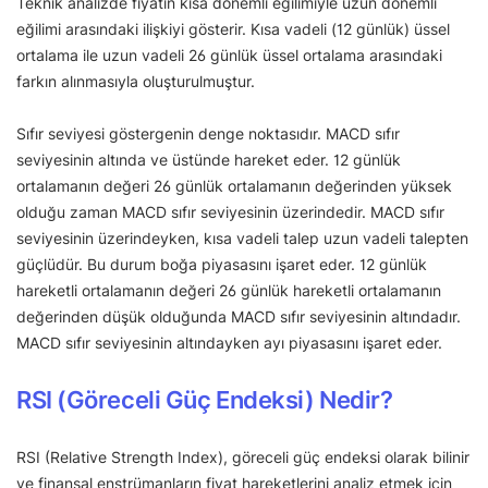
Teknik analizde fiyatın kısa dönemli eğilimiyle uzun dönemli
eğilimi arasındaki ilişkiyi gösterir. Kısa vadeli (12 günlük) üssel
ortalama ile uzun vadeli 26 günlük üssel ortalama arasındaki
farkın alınmasıyla oluşturulmuştur.
Sıfır seviyesi göstergenin denge noktasıdır. MACD sıfır
seviyesinin altında ve üstünde hareket eder. 12 günlük
ortalamanın değeri 26 günlük ortalamanın değerinden yüksek
olduğu zaman MACD sıfır seviyesinin üzerindedir. MACD sıfır
seviyesinin üzerindeyken, kısa vadeli talep uzun vadeli talepten
güçlüdür. Bu durum boğa piyasasını işaret eder. 12 günlük
hareketli ortalamanın değeri 26 günlük hareketli ortalamanın
değerinden düşük olduğunda MACD sıfır seviyesinin altındadır.
MACD sıfır seviyesinin altındayken ayı piyasasını işaret eder.
RSI (Göreceli Güç Endeksi) Nedir?
RSI (Relative Strength Index), göreceli güç endeksi olarak bilinir
ve finansal enstrümanların fiyat hareketlerini analiz etmek için