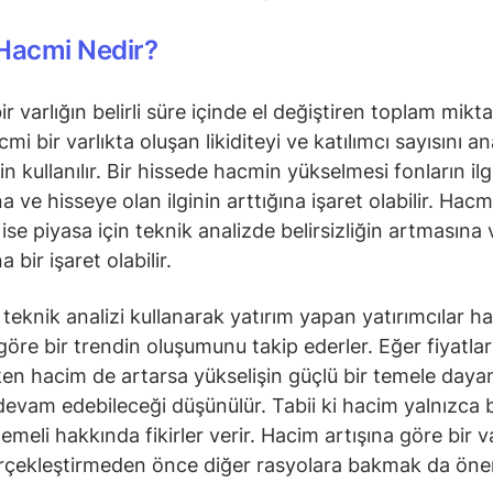
Hacmi Nedir?
r varlığın belirli süre içinde el değiştiren toplam miktar
mi bir varlıkta oluşan likiditeyi ve katılımcı sayısını an
n kullanılır. Bir hissede hacmin yükselmesi fonların ilg
 ve hisseye olan ilginin arttığına işaret olabilir. Hacm
se piyasa için teknik analizde belirsizliğin artmasına v
a bir işaret olabilir.
e teknik analizi kullanarak yatırım yapan yatırımcılar 
 göre bir trendin oluşumunu takip ederler. Eğer fiyatlar
ken hacim de artarsa yükselişin güçlü bir temele daya
devam edebileceği düşünülür. Tabii ki hacim yalnızca b
emeli hakkında fikirler verir. Hacim artışına göre bir v
rçekleştirmeden önce diğer rasyolara bakmak da önem