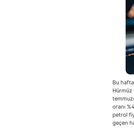
Bu hafta
Hürmüz B
temmuzda
oranı %4
petrol f
geçen haf