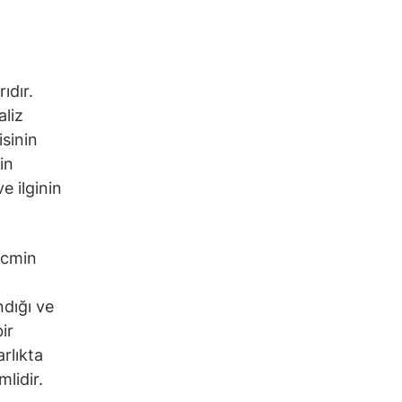
ıdır.
aliz
isinin
in
e ilginin
hacmin
ndığı ve
ir
arlıkta
lidir.