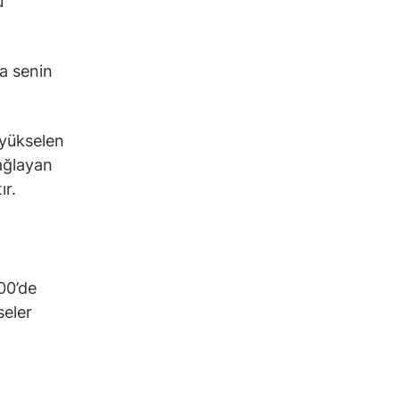
u
da senin
 yükselen
sağlayan
ır.
00’de
seler