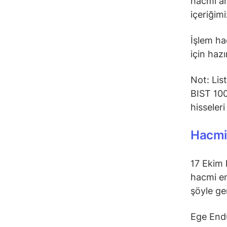
hacmi ar
içeriğimi
İşlem hac
için hazı
Not: Lis
BIST 100
hisseler
Hacmi 
17 Ekim 
hacmi en
şöyle ge
Ege Endü