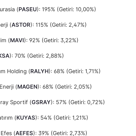
urasia (
PASEU
): 195% (Getiri: 10,00%)
rji (
ASTOR
): 115% (Getiri: 2,47%)
im (
MAVI
): 92% (Getiri: 3,22%)
KSA
): 70% (Getiri: 2,88%)
rım Holding (
RALYH
): 68% (Getiri: 1,71%)
nerji (
MAGEN
): 68% (Getiri: 2,05%)
ray Sportif (
GSRAY
): 57% (Getiri: 0,72%)
tırım (
KUYAS
): 54% (Getiri: 1,21%)
Efes (
AEFES
): 39% (Getiri: 2,73%)