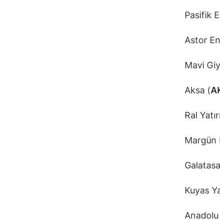
Pasifik E
Astor Ene
Mavi Giy
Aksa (
A
Ral Yatı
Margün E
Galatasa
Kuyas Ya
Anadolu 