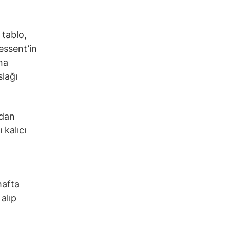
 tablo,
Bessent’in
na
slağı
ndan
 kalıcı
hafta
alıp