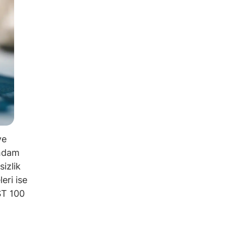
ve
ihdam
sizlik
eri ise
IST 100