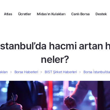
Atlas
Ücretler
Midas’ın Kulakları
Canlı Borsa
Destek
İstanbul’da hacmi artan h
neler?
akları
Borsa Haberleri
BIST Şirket Haberleri
Borsa İstanbul’da