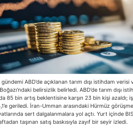
 gündemi ABD’de açıklanan tarım dışı istihdam verisi 
oğazı’ndaki belirsizlik belirledi. ABD’de tarım dışı ist
 85 bin artış beklentisine karşın 23 bin kişi azaldı; iş
,1’e geriledi. İran-Umman arasındaki Hürmüz görüşmel
iyatlarında sert dalgalanmalara yol açtı. Yurt içinde B
tadan taşınan satış baskısıyla zayıf bir seyir izledi.