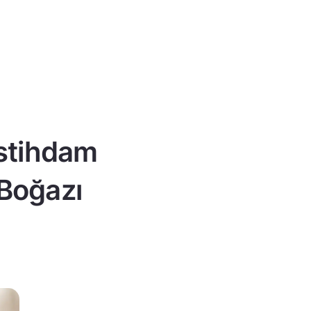
istihdam
 Boğazı