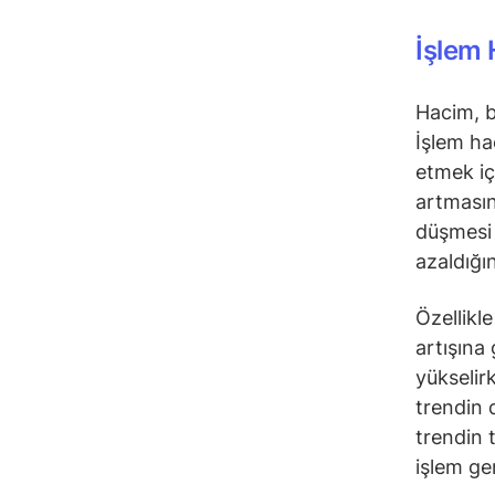
İşlem 
Hacim, bi
İşlem hac
etmek içi
artmasına
düşmesi i
azaldığın
Özellikl
artışına
yükselir
trendin 
trendin t
işlem ge