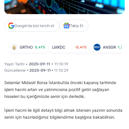
Google'da bizi tercih et
Takip Et
GRTHO
0,41%
LMKDC
-0,41%
ANSGR
1,35%
Yayın Tarihi •
2025-09-11
• 11:10:19
Güncelleme
• 2025-09-11 •
11:10:29
Selamlar Midaslı! Borsa İstanbul’da önceki kapanış tarihinde
işlem hacmi artan ve yatırımcısına pozitif getiri sağlayan
hisseleri bu içeriğimizde senin için derledik.
İşlem hacmi ile ilgili detaylı bilgi almak istersen yazının sonunda
senin için hazırladığımız bilgilendirme başlığına bakabilirsin.