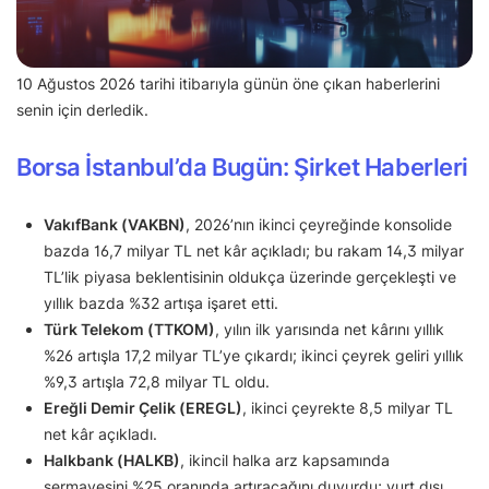
10 Ağustos 2026 tarihi itibarıyla günün öne çıkan haberlerini
senin için derledik.
Borsa İstanbul’da Bugün: Şirket Haberleri
VakıfBank (VAKBN)
, 2026’nın ikinci çeyreğinde konsolide
bazda 16,7 milyar TL net kâr açıkladı; bu rakam 14,3 milyar
TL’lik piyasa beklentisinin oldukça üzerinde gerçekleşti ve
yıllık bazda %32 artışa işaret etti.
Türk Telekom (TTKOM)
, yılın ilk yarısında net kârını yıllık
%26 artışla 17,2 milyar TL’ye çıkardı; ikinci çeyrek geliri yıllık
%9,3 artışla 72,8 milyar TL oldu.
Ereğli Demir Çelik (EREGL)
, ikinci çeyrekte 8,5 milyar TL
net kâr açıkladı.
Halkbank (HALKB)
, ikincil halka arz kapsamında
sermayesini %25 oranında artıracağını duyurdu; yurt dışı