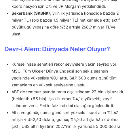
koordinasyon için Citi ve JP Morgan’ı yetkilendirdi.
Şekerbank (SKBNK)
, yılın ilk yarısında konsolide bazda 2
milyar TL (solo bazda 1,5 milyar TL) net kâr elde etti; aktif
büyüklüğü yılbaşına göre %32 artışla 268,9 milyar TL’ye
ulaştı.
Devr-i Alem: Dünyada Neler Oluyor?
Küresel hisse senetleri rekor seviyelere yakın seyrediyor;
MSCI Tüm Ülkeler Dünya Endeksi son sekiz seansın
yedisinde yükselişle %0,1 arttı, S&P 500 cuma günü tüm
zamanların en yüksek seviyesine ulaştı.
ABD’de temmuz ayında tarım dışı istihdam 23 bin kişi azaldı
(beklenti: +83 bin), işsizlik oranı %4,1’e yükseldi; zayıf
istihdam verisi Fed’in faiz indirimi olasılığını güçlendirdi.
Altın ve gümüş cuma günü sert yükseldi; spot altın %2,67
artışla 4.352,60 dolara, gümüş %4,20 artışla 63,97 dolara
çıktı; UBS altın fiyatının 2027’nin ilk yarısında 5.000 dolara