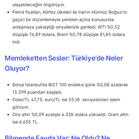
ulaşabileceğini öngörüyor.
Petrol fiyatları, Körfez ülkeleri ile İran’ın Hürmüz Boğazı’nı
geçici bir düzenlemeyle yeniden açma konusunda
anlaşmaya yaklaştığı sinyalleriyle geriledi; WTI %0,52
düşüşle 76,89 dolara, Brent %0,78 düşüşle 81,85 dolara
indi.
Memleketten Sesler: Türkiye’de Neler
Oluyor?
Borsa İstanbul’da BIST 100 endeksi güne %0,08 azalarak
13.399 puandan başladı.
Dolar/TL 47,73, euro/TL ise 55,18 seviyesinden işlem
görüyor.
Ons altın %0,09 azalışla 4.328 dolara yükseldi. Gram altın
ise 6.635 TL.
Bilmende Fayda Var: Ne Oldu? Ne