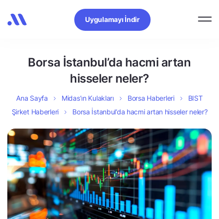
Uygulamayı İndir
Borsa İstanbul’da hacmi artan
hisseler neler?
Ana Sayfa
Midas’ın Kulakları
Borsa Haberleri
BIST
Şirket Haberleri
Borsa İstanbul’da hacmi artan hisseler neler?