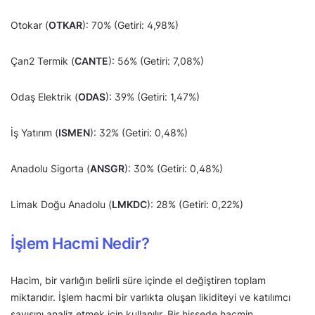
Otokar (
OTKAR
): 70% (Getiri: 4,98%)
Çan2 Termik (
CANTE
): 56% (Getiri: 7,08%)
Odaş Elektrik (
ODAS
): 39% (Getiri: 1,47%)
İş Yatırım (
ISMEN
): 32% (Getiri: 0,48%)
Anadolu Sigorta (
ANSGR
): 30% (Getiri: 0,48%)
Limak Doğu Anadolu (
LMKDC
): 28% (Getiri: 0,22%)
İşlem Hacmi Nedir?
Hacim, bir varlığın belirli süre içinde el değiştiren toplam
miktarıdır. İşlem hacmi bir varlıkta oluşan likiditeyi ve katılımcı
sayısını analiz etmek için kullanılır. Bir hissede hacmin