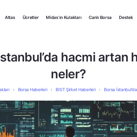
Atlas
Ücretler
Midas’ın Kulakları
Canlı Borsa
Destek
İstanbul’da hacmi artan h
neler?
akları
Borsa Haberleri
BIST Şirket Haberleri
Borsa İstanbul’da