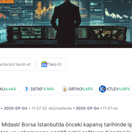
'da bizi tercih et
Takip Et
NJ
6,44%
DSTKF
0,56%
GRTHO
0,63%
KTLEV
4,05%
i •
2025-09-04
• 11:07:35
•
Güncelleme
• 2025-09-04 •
11:07:46
 Midaslı! Borsa İstanbul’da önceki kapanış tarihinde i