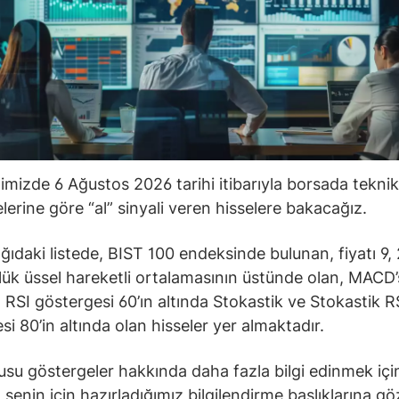
ğimizde 6 Ağustos 2026 tarihi itibarıyla borsada teknik
lerine göre “al” sinyali veren hisselere bakacağız.
ğıdaki listede, BIST 100 endeksinde bulunan, fiyatı 9, 
ük üssel hareketli ortalamasının üstünde olan, MACD’s
 RSI göstergesi 60’ın altında Stokastik ve Stokastik R
si 80’in altında olan hisseler yer almaktadır.
su göstergeler hakkında daha fazla bilgi edinmek içi
senin için hazırladığımız bilgilendirme başlıklarına gö