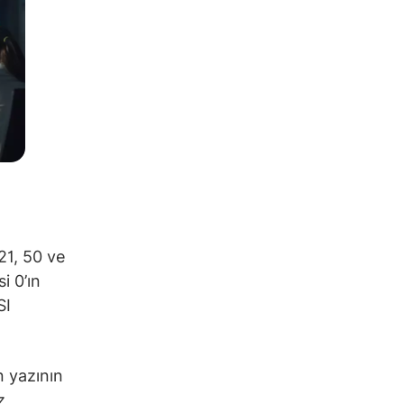
21, 50 ve
i 0’ın
SI
n yazının
z