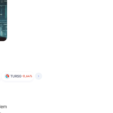
TURSG
-0,64%
şlem