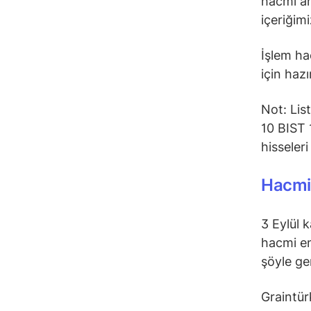
hacmi ar
içeriğimi
İşlem hac
için hazı
Not: Lis
10 BIST 
hisseler
Hacmi 
3 Eylül 
hacmi en
şöyle ge
Graintür