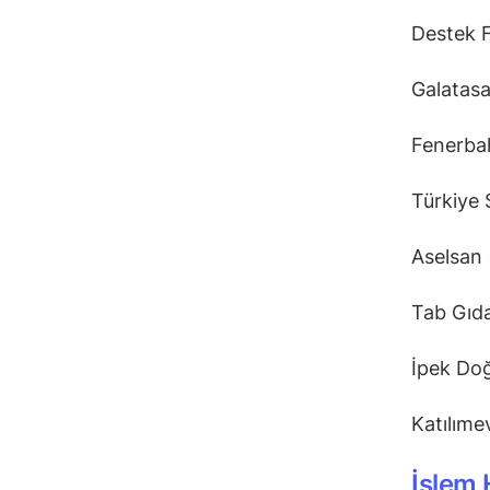
Destek F
Galatasa
Fenerba
Türkiye 
Aselsan 
Tab Gıd
İpek Doğ
Katılıme
İşlem 