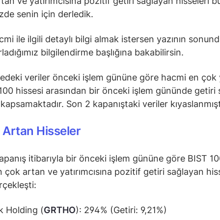
tan ve yatırımcısına pozitif getiri sağlayan hisseleri b
zde senin için derledik.
mi ile ilgili detaylı bilgi almak istersen yazının sonun
rladığımız bilgilendirme başlığına bakabilirsin.
tedeki veriler önceki işlem gününe göre hacmi en çok
100 hissesi arasından bir önceki işlem gününde getiri
i kapsamaktadır. Son 2 kapanıştaki veriler kıyaslanmışt
Artan Hisseler
kapanış itibarıyla bir önceki işlem gününe göre BIST 10
 çok artan ve yatırımcısına pozitif getiri sağlayan his
rçekleşti:
k Holding (
GRTHO
): 294% (Getiri: 9,21%)