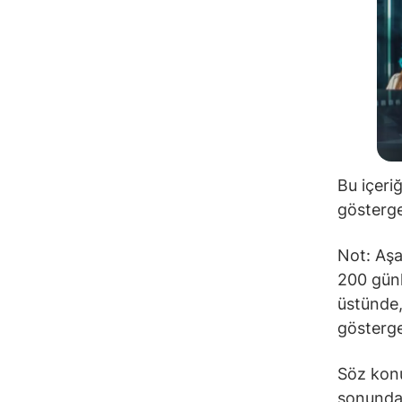
Bu içeri
gösterge
Not: Aşa
200 günl
üstünde,
gösterge
Söz konu
sonunda 