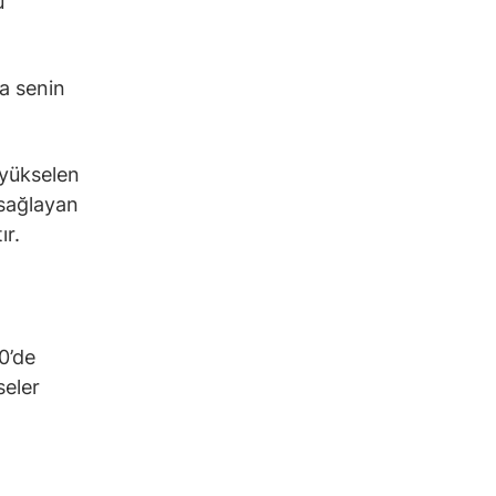
u
da senin
 yükselen
 sağlayan
ır.
0’de
seler