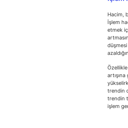
Hacim, bi
İşlem hac
etmek içi
artmasına
düşmesi i
azaldığın
Özellikl
artışına
yükselir
trendin 
trendin t
işlem ge