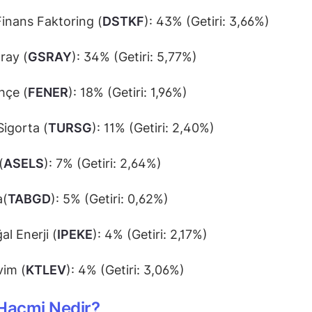
inans Faktoring (
DSTKF
): 43% (Getiri: 3,66%)
ray (
GSRAY
): 34% (Getiri: 5,77%)
hçe (
FENER
): 18% (Getiri: 1,96%)
Sigorta (
TURSG
): 11% (Getiri: 2,40%)
(
ASELS
): 7% (Getiri: 2,64%)
a(
TABGD
): 5% (Getiri: 0,62%)
al Enerji (
IPEKE
): 4% (Getiri: 2,17%)
vim (
KTLEV
): 4% (Getiri: 3,06%)
Hacmi Nedir?