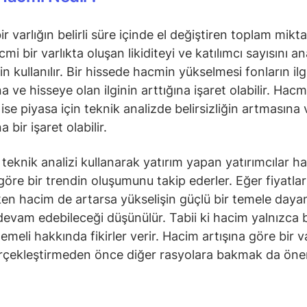
r varlığın belirli süre içinde el değiştiren toplam miktar
mi bir varlıkta oluşan likiditeyi ve katılımcı sayısını an
n kullanılır. Bir hissede hacmin yükselmesi fonların ilg
 ve hisseye olan ilginin arttığına işaret olabilir. Hacm
se piyasa için teknik analizde belirsizliğin artmasına v
a bir işaret olabilir.
e teknik analizi kullanarak yatırım yapan yatırımcılar 
 göre bir trendin oluşumunu takip ederler. Eğer fiyatlar
ken hacim de artarsa yükselişin güçlü bir temele daya
devam edebileceği düşünülür. Tabii ki hacim yalnızca b
emeli hakkında fikirler verir. Hacim artışına göre bir v
rçekleştirmeden önce diğer rasyolara bakmak da önem