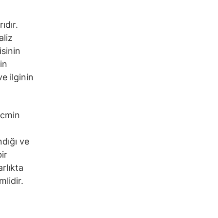
ıdır.
aliz
isinin
in
e ilginin
hacmin
ndığı ve
ir
arlıkta
lidir.