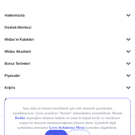
Hakkımızda
Destek Merkezi
Midas'ın Kulakları
Midas Akademi
Borsa Terimleri
Piyasalar
Kripto
Ayrıcalıklar
Kişisel Verilerin
Gizlilik
Yasal
Çerez
Korunması
Politikası
Duyurular
Ayarları