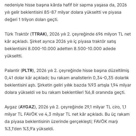
nedeniyle hisse başına kârda hafif bir sapma yaşasa da, 2026
yılı gelir beklentisini 85-87 milyar dolara yükseltti ve piyasa
değeri 1 trilyon doları geçti.
Türk Traktör (
TTRAK
), 2026 yılı 2. çeyreğinde 696 milyon TL net
kâr açıkladı. Şirket ayrıca 2026 yılı iç piyasa traktör satış
beklentisini 8.000-10.000 adetten 8.500-10.000 adede
yükseltti.
Palantir (
PLTR
), 2026 yılı 2. çeyreğinde hisse başına düzeltilmiş
0,41 dolar kâr açıkladı; bu rakam analistlerin 0,34-0,35 dolarlık
beklentisini aştı. Şirketin geliri yıllık bazda %93 artışla 1,94 milyar
dolara yükseldi ve bu rakam beklentileri %6,8 oranında geçti.
Aygaz (
AYGAZ
), 2026 yılı 2. çeyreğinde 29,1 milyar TL ciro, 1,1
milyar TL FAVÖK ve 4,3 milyar TL net kâr açıkladı. Bu üç rakam
da piyasa beklentisinin üzerinde gerçekleşti; FAVÖK marjı
%3,1’den %3,9’a yükseldi.