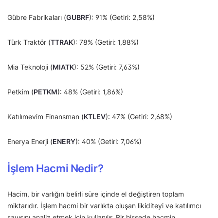
Gübre Fabrikaları (
GUBRF
): 91% (Getiri: 2,58%)
Türk Traktör (
TTRAK
): 78% (Getiri: 1,88%)
Mia Teknoloji (
MIATK
): 52% (Getiri: 7,63%)
Petkim (
PETKM
): 48% (Getiri: 1,86%)
Katılımevim Finansman (
KTLEV
): 47% (Getiri: 2,68%)
Enerya Enerji (
ENERY
): 40% (Getiri: 7,06%)
İşlem Hacmi Nedir?
Hacim, bir varlığın belirli süre içinde el değiştiren toplam
miktarıdır. İşlem hacmi bir varlıkta oluşan likiditeyi ve katılımcı
sayısını analiz etmek için kullanılır. Bir hissede hacmin