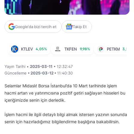
Google'da bizi tercih et
Takip Et
KTLEV
4,05%
TKFEN
9,98%
PETKM
3,27%
Yayın Tarihi •
2025-03-11
• 12:32:47
Güncelleme
• 2025-03-12 •
11:40:30
Selamlar Midaslı! Borsa İstanbul’da 10 Mart tarihinde işlem
hacmi artan ve yatırımcısına pozitif getiri sağlayan hisseleri bu
içeriğimizde senin için derledik.
İşlem hacmi ile ilgili detaylı bilgi almak istersen yazının sonunda
senin için hazırladığımız bilgilendirme başlığına bakabilirsin.