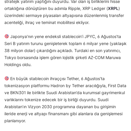
stratejik yatırım yaptığını duyurdu. Var olan iş birliklerini hisse
ortaklığına dönüştüren bu adımla Ripple, XRP Ledger (
XRPL
)
üzerindeki sermaye piyasaları altyapısına düzenlenmiş transfer
acenteliği, ihraç ve teminat mobilitesi ekliyor.
Japonya’nın yene endeksli stablecoin’i JPYC, 6 Ağustos’ta
Seri B yatırım turunu genişleterek toplam 6 milyar yene (yaklaşık
38 milyon dolar) çıkardığını açıkladı. Turdaki en son yatırımcı,
Tokyo borsasında işlem gören lojistik şirketi AZ-COM Maruwa
Holdings oldu.
En büyük stablecoin ihraççısı Tether, 6 Ağustos’ta
tokenizasyon platformu Hadron by Tether aracılığıyla, First Data
ve BKN301 ile birlikte Suudi Arabistan’da kurumsal gayrimenkul
varlıklarını tokenize edecek bir iş birliği duyurdu. Suudi
Arabistan’ın Vizyon 2030 programına dayanan bu girişimin
ileride enerji ve altyapı finansmanı gibi alanlara da genişlemesi
planlanıyor.