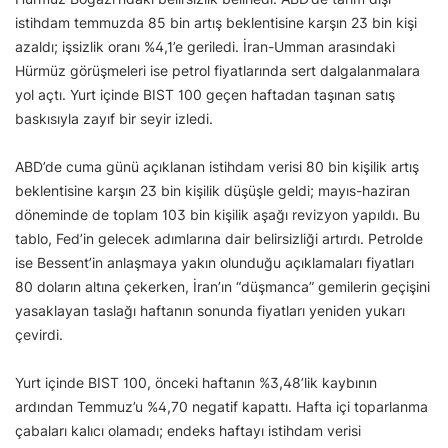
istihdam temmuzda 85 bin artış beklentisine karşın 23 bin kişi
azaldı; işsizlik oranı %4,1’e geriledi. İran-Umman arasındaki
Hürmüz görüşmeleri ise petrol fiyatlarında sert dalgalanmalara
yol açtı. Yurt içinde BIST 100 geçen haftadan taşınan satış
baskısıyla zayıf bir seyir izledi.
ABD’de cuma günü açıklanan istihdam verisi 80 bin kişilik artış
beklentisine karşın 23 bin kişilik düşüşle geldi; mayıs-haziran
döneminde de toplam 103 bin kişilik aşağı revizyon yapıldı. Bu
tablo, Fed’in gelecek adımlarına dair belirsizliği artırdı. Petrolde
ise Bessent’in anlaşmaya yakın olunduğu açıklamaları fiyatları
80 doların altına çekerken, İran’ın “düşmanca” gemilerin geçişini
yasaklayan taslağı haftanın sonunda fiyatları yeniden yukarı
çevirdi.
Yurt içinde BIST 100, önceki haftanın %3,48’lik kaybının
ardından Temmuz’u %4,70 negatif kapattı. Hafta içi toparlanma
çabaları kalıcı olamadı; endeks haftayı istihdam verisi