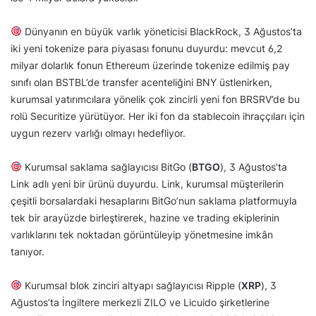
Dünyanın en büyük varlık yöneticisi BlackRock, 3 Ağustos’ta
iki yeni tokenize para piyasası fonunu duyurdu: mevcut 6,2
milyar dolarlık fonun Ethereum üzerinde tokenize edilmiş pay
sınıfı olan BSTBL’de transfer acenteliğini BNY üstlenirken,
kurumsal yatırımcılara yönelik çok zincirli yeni fon BRSRV’de bu
rolü Securitize yürütüyor. Her iki fon da stablecoin ihraççıları için
uygun rezerv varlığı olmayı hedefliyor.
Kurumsal saklama sağlayıcısı BitGo (
BTGO
), 3 Ağustos’ta
Link adlı yeni bir ürünü duyurdu. Link, kurumsal müşterilerin
çeşitli borsalardaki hesaplarını BitGo’nun saklama platformuyla
tek bir arayüzde birleştirerek, hazine ve trading ekiplerinin
varlıklarını tek noktadan görüntüleyip yönetmesine imkân
tanıyor.
Kurumsal blok zinciri altyapı sağlayıcısı Ripple (
XRP
), 3
Ağustos’ta İngiltere merkezli ZILO ve Licuido şirketlerine