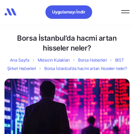
Uygulamayı İndir
Borsa İstanbul’da hacmi artan
hisseler neler?
Ana Sayfa
Midas’ın Kulakları
Borsa Haberleri
BIST
Şirket Haberleri
Borsa İstanbul’da hacmi artan hisseler neler?