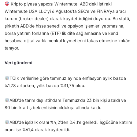
Kripto piyasa yapıcısı Wintermute, ABD’deki iştiraki
Wintermute USA LLC’yi 6 Ağustos’ta SEC’e ve FINRA’ya aracı
kurum (broker-dealer) olarak kaydettirdiğini duyurdu. Bu statü,
şirketin ABD’de hisse senedi ve opsiyon işlemleri yapmasına,
borsa yatırım fonlarına (ETF) likidite sağlamasına ve kendi
hesabına dijital varlık menkul kıymetlerini takas etmesine imkân
tanıyor.
Veri gündemi
TÜİK verilerine göre temmuz ayında enflasyon aylık bazda
%1,78 artarken, yıllık bazda %31,75 oldu.
ABD’de tarım dışı istihdam Temmuz’da 23 bin kişi azaldı ve
80 binlik artış beklentisinin oldukça altında kaldı.
ABD’de işsizlik oranı %4,2’den %4,1’e geriledi. İşgücüne katılım
oranı ise %61,4 olarak kaydedildi.