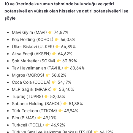
10 ve üzerinde kurumun tahminde bulunduğu ve getiri
potansiyeli en yüksek olan hisseler ve getiri potansiyelleri ise
şöyle:
Mavi Giyim (MAVI)
74,87%
Koç Holding (KCHOL)
66,03%
Ülker Bisküvi (ULKER)
64,89%
Aksa Enerji (AKSEN)
64,62%
Şok Marketler (SOKM)
63,89%
Tav Havalimanları (TAVHL)
60,64%
Migros (MGROS)
58,82%
Coca Cola (CCOLA)
54,17%
MLP Sağlık (MPARK)
53,40%
Tüpraş (TUPRS)
52,03%
Sabancı Holding (SAHOL)
51,38%
Türk Telekom (TTKOM)
49,94%
Bim (BIMAS)
49,10%
Turkcell (TCELL)
46,92%
Türkiye Sınai ve Kalkınma Bankası (TSKB)
44,19%