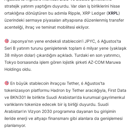
stratejik yatırım yaptığını duyurdu. Var olan iş birliklerini hisse
ortaklığına dönüştüren bu adımla Ripple, XRP Ledger (
XRPL
)
üzerindeki sermaye piyasaları altyapısına düzenlenmiş transfer
acenteliği, ihraç ve teminat mobilitesi ekliyor.
Japonya’nın yene endeksli stablecoin’i JPYC, 6 Ağustos’ta
Seri B yatırım turunu genişleterek toplam 6 milyar yene (yaklaşık
38 milyon dolar) çıkardığını açıkladı. Turdaki en son yatırımcı,
Tokyo borsasında işlem gören lojistik şirketi AZ-COM Maruwa
Holdings oldu.
En büyük stablecoin ihraççısı Tether, 6 Ağustos’ta
tokenizasyon platformu Hadron by Tether aracılığıyla, First Data
ve BKN301 ile birlikte Suudi Arabistan’da kurumsal gayrimenkul
varlıklarını tokenize edecek bir iş birliği duyurdu. Suudi
Arabistan’ın Vizyon 2030 programına dayanan bu girişimin
ileride enerji ve altyapı finansmanı gibi alanlara da genişlemesi
planlanıyor.