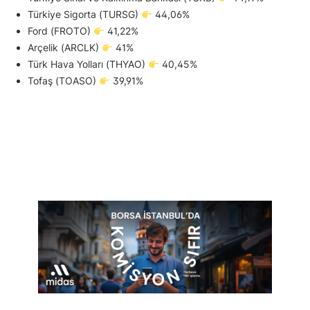
Türkiye Sigorta (TURSG)
44,06%
Ford (FROTO)
41,22%
Arçelik (ARCLK)
41%
Türk Hava Yolları (THYAO)
40,45%
Tofaş (TOASO)
39,91%