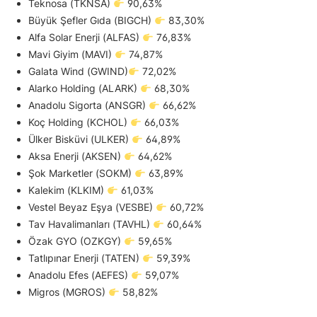
Teknosa (TKNSA)
90,63%
Büyük Şefler Gıda (BIGCH)
83,30%
Alfa Solar Enerji (ALFAS)
76,83%
Mavi Giyim (MAVI)
74,87%
Galata Wind (GWIND)
72,02%
Alarko Holding (ALARK)
68,30%
Anadolu Sigorta (ANSGR)
66,62%
Koç Holding (KCHOL)
66,03%
Ülker Bisküvi (ULKER)
64,89%
Aksa Enerji (AKSEN)
64,62%
Şok Marketler (SOKM)
63,89%
Kalekim (KLKIM)
61,03%
Vestel Beyaz Eşya (VESBE)
60,72%
Tav Havalimanları (TAVHL)
60,64%
Özak GYO (OZKGY)
59,65%
Tatlıpınar Enerji (TATEN)
59,39%
Anadolu Efes (AEFES)
59,07%
Migros (MGROS)
58,82%