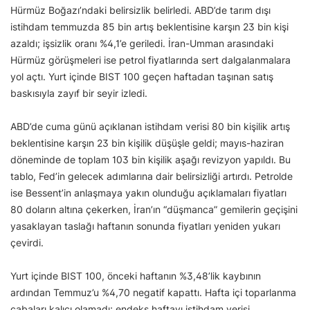
Hürmüz Boğazı’ndaki belirsizlik belirledi. ABD’de tarım dışı
istihdam temmuzda 85 bin artış beklentisine karşın 23 bin kişi
azaldı; işsizlik oranı %4,1’e geriledi. İran-Umman arasındaki
Hürmüz görüşmeleri ise petrol fiyatlarında sert dalgalanmalara
yol açtı. Yurt içinde BIST 100 geçen haftadan taşınan satış
baskısıyla zayıf bir seyir izledi.
ABD’de cuma günü açıklanan istihdam verisi 80 bin kişilik artış
beklentisine karşın 23 bin kişilik düşüşle geldi; mayıs-haziran
döneminde de toplam 103 bin kişilik aşağı revizyon yapıldı. Bu
tablo, Fed’in gelecek adımlarına dair belirsizliği artırdı. Petrolde
ise Bessent’in anlaşmaya yakın olunduğu açıklamaları fiyatları
80 doların altına çekerken, İran’ın “düşmanca” gemilerin geçişini
yasaklayan taslağı haftanın sonunda fiyatları yeniden yukarı
çevirdi.
Yurt içinde BIST 100, önceki haftanın %3,48’lik kaybının
ardından Temmuz’u %4,70 negatif kapattı. Hafta içi toparlanma
çabaları kalıcı olamadı; endeks haftayı istihdam verisi