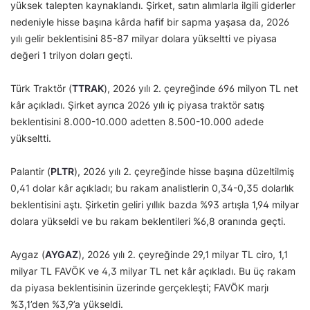
yüksek talepten kaynaklandı. Şirket, satın alımlarla ilgili giderler
nedeniyle hisse başına kârda hafif bir sapma yaşasa da, 2026
yılı gelir beklentisini 85-87 milyar dolara yükseltti ve piyasa
değeri 1 trilyon doları geçti.
Türk Traktör (
TTRAK
), 2026 yılı 2. çeyreğinde 696 milyon TL net
kâr açıkladı. Şirket ayrıca 2026 yılı iç piyasa traktör satış
beklentisini 8.000-10.000 adetten 8.500-10.000 adede
yükseltti.
Palantir (
PLTR
), 2026 yılı 2. çeyreğinde hisse başına düzeltilmiş
0,41 dolar kâr açıkladı; bu rakam analistlerin 0,34-0,35 dolarlık
beklentisini aştı. Şirketin geliri yıllık bazda %93 artışla 1,94 milyar
dolara yükseldi ve bu rakam beklentileri %6,8 oranında geçti.
Aygaz (
AYGAZ
), 2026 yılı 2. çeyreğinde 29,1 milyar TL ciro, 1,1
milyar TL FAVÖK ve 4,3 milyar TL net kâr açıkladı. Bu üç rakam
da piyasa beklentisinin üzerinde gerçekleşti; FAVÖK marjı
%3,1’den %3,9’a yükseldi.