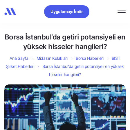
Uygulamayı İndir
Borsa İstanbul’da getiri potansiyeli en
yüksek hisseler hangileri?
Ana Sayfa
Midas’ın Kulakları
Borsa Haberleri
BIST
Şirket Haberleri
Borsa İstanbul’da getiri potansiyeli en yüksek
hisseler hangileri?