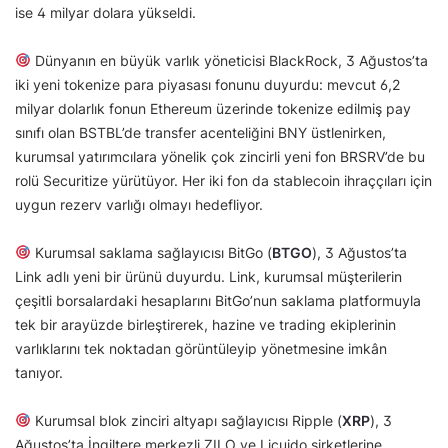
ise 4 milyar dolara yükseldi.
Dünyanın en büyük varlık yöneticisi BlackRock, 3 Ağustos’ta
iki yeni tokenize para piyasası fonunu duyurdu: mevcut 6,2
milyar dolarlık fonun Ethereum üzerinde tokenize edilmiş pay
sınıfı olan BSTBL’de transfer acenteliğini BNY üstlenirken,
kurumsal yatırımcılara yönelik çok zincirli yeni fon BRSRV’de bu
rolü Securitize yürütüyor. Her iki fon da stablecoin ihraççıları için
uygun rezerv varlığı olmayı hedefliyor.
Kurumsal saklama sağlayıcısı BitGo (
BTGO
), 3 Ağustos’ta
Link adlı yeni bir ürünü duyurdu. Link, kurumsal müşterilerin
çeşitli borsalardaki hesaplarını BitGo’nun saklama platformuyla
tek bir arayüzde birleştirerek, hazine ve trading ekiplerinin
varlıklarını tek noktadan görüntüleyip yönetmesine imkân
tanıyor.
Kurumsal blok zinciri altyapı sağlayıcısı Ripple (
XRP
), 3
Ağustos’ta İngiltere merkezli ZILO ve Licuido şirketlerine