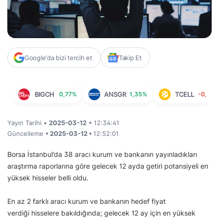
Google'da bizi tercih et
Takip Et
BIGCH
0,77%
ANSGR
1,35%
TCELL
-0,19%
Yayın Tarihi •
2025-03-12
• 12:34:41
Güncelleme
• 2025-03-12 •
12:52:01
Borsa İstanbul’da 38 aracı kurum ve bankanın yayınladıkları
araştırma raporlarına göre gelecek 12 ayda getiri potansiyeli en
yüksek hisseler belli oldu.
En az 2 farklı aracı kurum ve bankanın hedef fiyat
verdiği hisselere bakıldığında; gelecek 12 ay için en yüksek