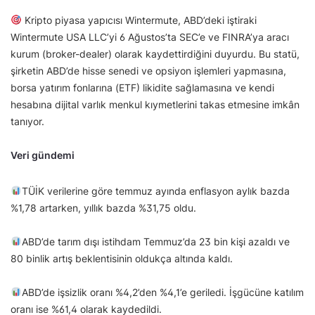
Kripto piyasa yapıcısı Wintermute, ABD’deki iştiraki
Wintermute USA LLC’yi 6 Ağustos’ta SEC’e ve FINRA’ya aracı
kurum (broker-dealer) olarak kaydettirdiğini duyurdu. Bu statü,
şirketin ABD’de hisse senedi ve opsiyon işlemleri yapmasına,
borsa yatırım fonlarına (ETF) likidite sağlamasına ve kendi
hesabına dijital varlık menkul kıymetlerini takas etmesine imkân
tanıyor.
Veri gündemi
TÜİK verilerine göre temmuz ayında enflasyon aylık bazda
%1,78 artarken, yıllık bazda %31,75 oldu.
ABD’de tarım dışı istihdam Temmuz’da 23 bin kişi azaldı ve
80 binlik artış beklentisinin oldukça altında kaldı.
ABD’de işsizlik oranı %4,2’den %4,1’e geriledi. İşgücüne katılım
oranı ise %61,4 olarak kaydedildi.