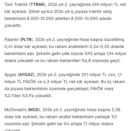
Türk Traktör (
TTRAK
), 2026 yılı 2. çeyreğinde 696 milyon TL net
kâr açıkladı. Şirket ayrıca 2026 yılı iç piyasa traktör satış
beklentisini 8.000-10.000 adetten 8.500-10.000 adede
yükseltti.
Palantir (
PLTR
), 2026 yılı 2. çeyreğinde hisse başına düzeltilmiş
0,41 dolar kâr açıkladı; bu rakam analistlerin 0,34-0,35 dolarlık
beklentisini aştı. Şirketin geliri yıllık bazda %93 artışla 1,94 milyar
dolara yükseldi ve bu rakam beklentileri %6,8 oranında geçti.
Aygaz (
AYGAZ
), 2026 yılı 2. çeyreğinde 29,1 milyar TL ciro, 1,1
milyar TL FAVÖK ve 4,3 milyar TL net kâr açıkladı. Bu üç rakam
da piyasa beklentisinin üzerinde gerçekleşti; FAVÖK marjı
%3,1’den %3,9’a yükseldi.
McDonald’s (
MCD
), 2026 yılı 2. çeyreğinde hisse başına 3,38
dolar kâr açıkladı; bu rakam analist beklentisini yaklaşık %2
oranında aştı. Şirketin geliri ise %4 artışla 7,1 milyar dolara
yükseldi.