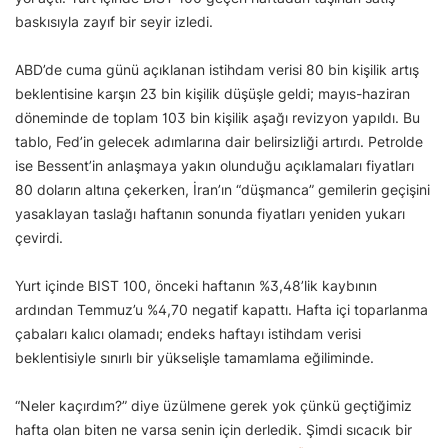
baskısıyla zayıf bir seyir izledi.
ABD’de cuma günü açıklanan istihdam verisi 80 bin kişilik artış
beklentisine karşın 23 bin kişilik düşüşle geldi; mayıs-haziran
döneminde de toplam 103 bin kişilik aşağı revizyon yapıldı. Bu
tablo, Fed’in gelecek adımlarına dair belirsizliği artırdı. Petrolde
ise Bessent’in anlaşmaya yakın olunduğu açıklamaları fiyatları
80 doların altına çekerken, İran’ın “düşmanca” gemilerin geçişini
yasaklayan taslağı haftanın sonunda fiyatları yeniden yukarı
çevirdi.
Yurt içinde BIST 100, önceki haftanın %3,48’lik kaybının
ardından Temmuz’u %4,70 negatif kapattı. Hafta içi toparlanma
çabaları kalıcı olamadı; endeks haftayı istihdam verisi
beklentisiyle sınırlı bir yükselişle tamamlama eğiliminde.
“Neler kaçırdım?” diye üzülmene gerek yok çünkü geçtiğimiz
hafta olan biten ne varsa senin için derledik. Şimdi sıcacık bir