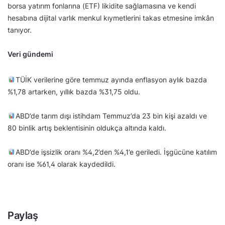
borsa yatırım fonlarına (ETF) likidite sağlamasına ve kendi
hesabına dijital varlık menkul kıymetlerini takas etmesine imkân
tanıyor.
Veri gündemi
TÜİK verilerine göre temmuz ayında enflasyon aylık bazda
%1,78 artarken, yıllık bazda %31,75 oldu.
ABD’de tarım dışı istihdam Temmuz’da 23 bin kişi azaldı ve
80 binlik artış beklentisinin oldukça altında kaldı.
ABD’de işsizlik oranı %4,2’den %4,1’e geriledi. İşgücüne katılım
oranı ise %61,4 olarak kaydedildi.
Paylaş