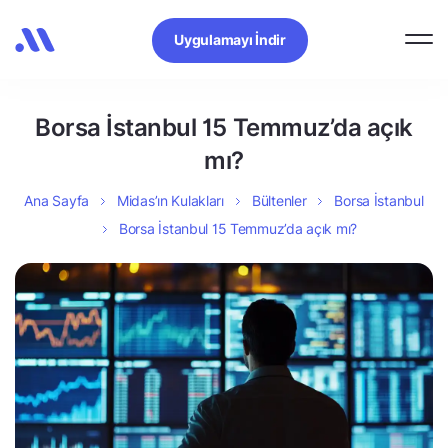
Uygulamayı İndir
Borsa İstanbul 15 Temmuz’da açık
mı?
Ana Sayfa
Midas’ın Kulakları
Bültenler
Borsa İstanbul
Borsa İstanbul 15 Temmuz’da açık mı?