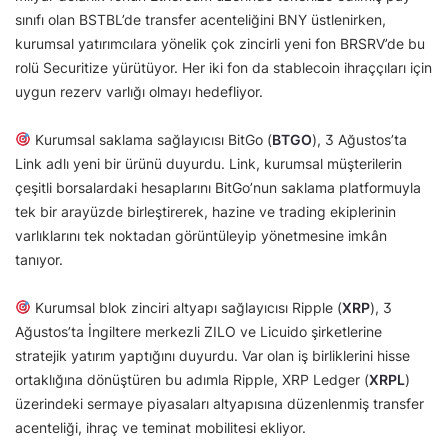
sınıfı olan BSTBL’de transfer acenteliğini BNY üstlenirken,
kurumsal yatırımcılara yönelik çok zincirli yeni fon BRSRV’de bu
rolü Securitize yürütüyor. Her iki fon da stablecoin ihraççıları için
uygun rezerv varlığı olmayı hedefliyor.
Kurumsal saklama sağlayıcısı BitGo (
BTGO
), 3 Ağustos’ta
Link adlı yeni bir ürünü duyurdu. Link, kurumsal müşterilerin
çeşitli borsalardaki hesaplarını BitGo’nun saklama platformuyla
tek bir arayüzde birleştirerek, hazine ve trading ekiplerinin
varlıklarını tek noktadan görüntüleyip yönetmesine imkân
tanıyor.
Kurumsal blok zinciri altyapı sağlayıcısı Ripple (
XRP
), 3
Ağustos’ta İngiltere merkezli ZILO ve Licuido şirketlerine
stratejik yatırım yaptığını duyurdu. Var olan iş birliklerini hisse
ortaklığına dönüştüren bu adımla Ripple, XRP Ledger (
XRPL
)
üzerindeki sermaye piyasaları altyapısına düzenlenmiş transfer
acenteliği, ihraç ve teminat mobilitesi ekliyor.