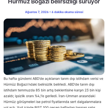
Hürmüz Boğazı belirsizliği sürüyor
Ağustos 7, 2026 • 6 dakika okuma süresi
Bu hafta gündemi ABD’de açıklanan tarım dışı istihdam verisi ve
Hürmüz Boğazı’ndaki belirsizlik belirledi. ABD’de tarım dışı
istihdam temmuzda 85 bin artış beklentisine karşın 23 bin kişi
azaldı; işsizlik oranı %4,1’e geriledi. İran-Umman arasındaki
Hürmüz görüşmeleri ise petrol fiyatlarında sert dalgalanmalara
yol açtı. Yurt içinde BIST 100 geçen haftadan taşınan satış