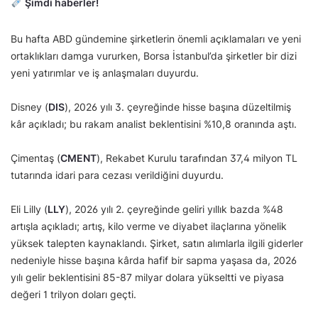
Şimdi haberler!
Bu hafta ABD gündemine şirketlerin önemli açıklamaları ve yeni
ortaklıkları damga vururken, Borsa İstanbul’da şirketler bir dizi
yeni yatırımlar ve iş anlaşmaları duyurdu.
Disney (
DIS
), 2026 yılı 3. çeyreğinde hisse başına düzeltilmiş
kâr açıkladı; bu rakam analist beklentisini %10,8 oranında aştı.
Çimentaş (
CMENT
), Rekabet Kurulu tarafından 37,4 milyon TL
tutarında idari para cezası verildiğini duyurdu.
Eli Lilly (
LLY
), 2026 yılı 2. çeyreğinde geliri yıllık bazda %48
artışla açıkladı; artış, kilo verme ve diyabet ilaçlarına yönelik
yüksek talepten kaynaklandı. Şirket, satın alımlarla ilgili giderler
nedeniyle hisse başına kârda hafif bir sapma yaşasa da, 2026
yılı gelir beklentisini 85-87 milyar dolara yükseltti ve piyasa
değeri 1 trilyon doları geçti.