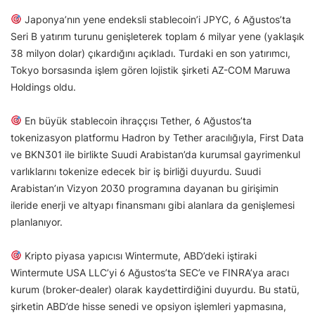
Japonya’nın yene endeksli stablecoin’i JPYC, 6 Ağustos’ta
Seri B yatırım turunu genişleterek toplam 6 milyar yene (yaklaşık
38 milyon dolar) çıkardığını açıkladı. Turdaki en son yatırımcı,
Tokyo borsasında işlem gören lojistik şirketi AZ-COM Maruwa
Holdings oldu.
En büyük stablecoin ihraççısı Tether, 6 Ağustos’ta
tokenizasyon platformu Hadron by Tether aracılığıyla, First Data
ve BKN301 ile birlikte Suudi Arabistan’da kurumsal gayrimenkul
varlıklarını tokenize edecek bir iş birliği duyurdu. Suudi
Arabistan’ın Vizyon 2030 programına dayanan bu girişimin
ileride enerji ve altyapı finansmanı gibi alanlara da genişlemesi
planlanıyor.
Kripto piyasa yapıcısı Wintermute, ABD’deki iştiraki
Wintermute USA LLC’yi 6 Ağustos’ta SEC’e ve FINRA’ya aracı
kurum (broker-dealer) olarak kaydettirdiğini duyurdu. Bu statü,
şirketin ABD’de hisse senedi ve opsiyon işlemleri yapmasına,