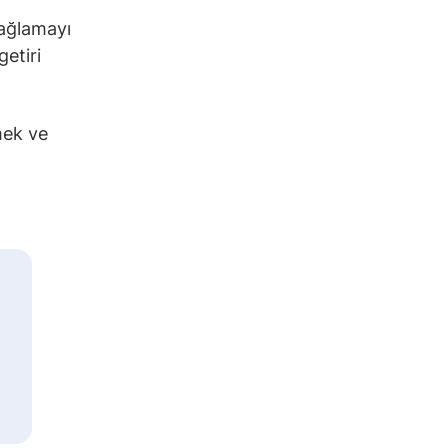
sağlamayı
etiri
mek ve