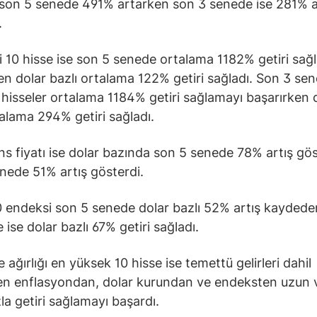
 son 5 senede 491% artarken son 3 senede ise 281% a
.
i 10 hisse ise son 5 senede ortalama 1182% getiri sağ
en dolar bazlı ortalama 122% getiri sağladı. Son 3 sen
i hisseler ortalama 1184% getiri sağlamayı başarırken 
talama 294% getiri sağladı.
ons fiyatı ise dolar bazında son 5 senede 78% artış gö
nede 51% artış gösterdi.
 endeksi son 5 senede dolar bazlı 52% artış kayded
 ise dolar bazlı 67% getiri sağladı.
ağırlığı en yüksek 10 hisse ise temettü gelirleri dahil
en enflasyondan, dolar kurundan ve endeksten uzun
la getiri sağlamayı başardı.