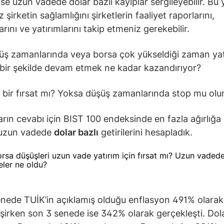
 ise uzun vadede dolar bazlı kayıplar sergileyebilir. Bu
z şirketin sağlamlığını şirketlerin faaliyet raporlarını,
arını ve yatırımlarını takip etmeniz gerekebilir.
üş zamanlarında veya borsa çok yükseldiği zaman yat
lı bir şekilde devam etmek ne kadar kazandırıyor?
 bir fırsat mı? Yoksa düşüş zamanlarında stop mu ol
arın cevabı için BIST 100 endeksinde en fazla ağırlığa
 uzun vadede
dolar bazlı
getirilerini hesapladık.
nede TUİK’in açıklamış olduğu enflasyon 491% olarak
şirken son 3 senede ise 342% olarak gerçekleşti. Dol