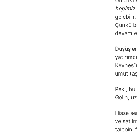
Ünlü ikt
hepimiz 
gelebilir
Çünkü bo
devam e
Düşüşler
yatırımcı
Keynes’i
umut taş
Peki, bu
Gelin, u
Hisse sen
ve satılm
talebini 