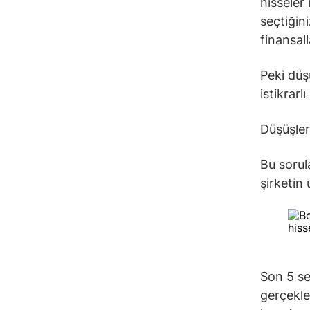
hisseler
seçtiğini
finansall
Peki düş
istikrar
Düşüşler
Bu sorul
şirketin
Son 5 se
gerçekle