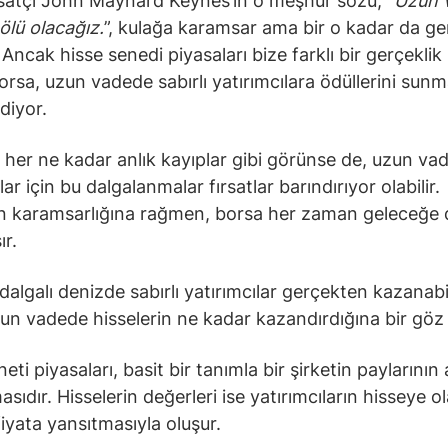
isatçı John Maynard Keynes’in o meşhur sözü, “
Uzun 
ölü olacağız.
”, kulağa karamsar ama bir o kadar da ge
. Ancak hisse senedi piyasaları bize farklı bir gerçekli
rsa, uzun vadede sabırlı yatırımcılara ödüllerini sun
diyor.
 her ne kadar anlık kayıplar gibi görünse de, uzun vad
lar için bu dalgalanmalar fırsatlar barındırıyor olabilir.
n karamsarlığına rağmen, borsa her zaman geleceğe d
ır.
 dalgalı denizde sabırlı yatırımcılar gerçekten kazanabi
zun vadede hisselerin ne kadar kazandırdığına bir göz 
eti piyasaları, basit bir tanımla bir şirketin paylarının
asıdır. Hisselerin değerleri ise yatırımcıların hisseye o
fiyata yansıtmasıyla oluşur.