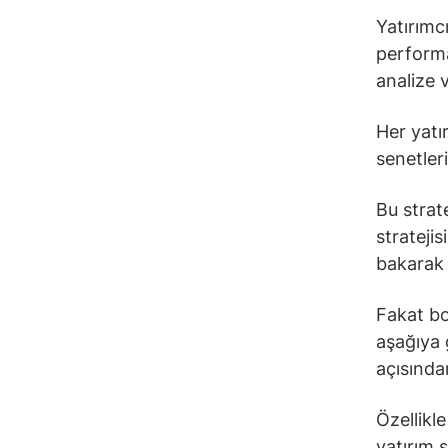
Yatırımcı
performa
analize v
Her yatı
senetler
Bu strate
stratejis
bakarak u
Fakat bo
aşağıya 
açısından
Özellikl
yatırım 