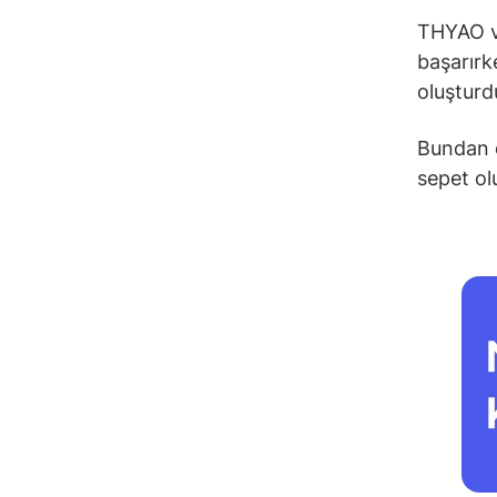
THYAO ve
başarırk
oluşturd
Bundan d
sepet ol