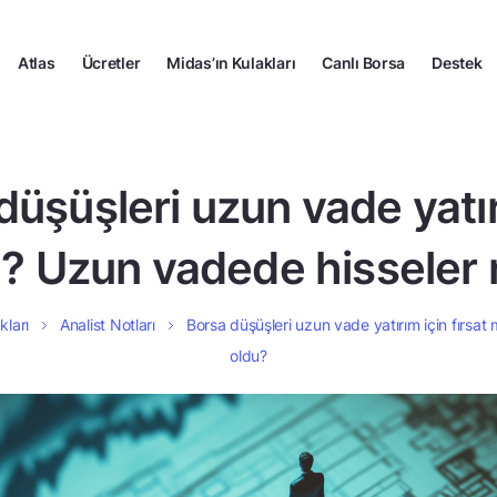
Atlas
Ücretler
Midas’ın Kulakları
Canlı Borsa
Destek
düşüşleri uzun vade yatır
mı? Uzun vadede hisseler 
kları
Analist Notları
Borsa düşüşleri uzun vade yatırım için fırsat
oldu?