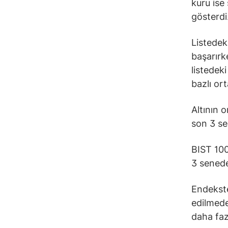
kuru ise
gösterdi
Listedek
başarırk
listedek
bazlı or
Altının 
son 3 se
BIST 100
3 senede
Endekste 
edilmed
daha faz