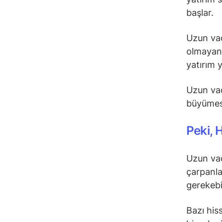
başlar.
Uzun vad
olmayan 
yatırım y
Uzun vade
büyümesi 
Peki, 
Uzun vad
çarpanlar
gerekebil
Bazı his