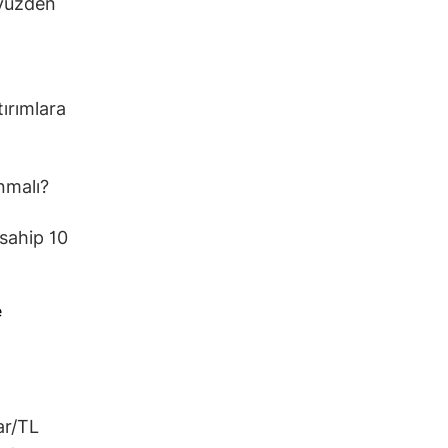
 yüzden
ırımlara
unmalı?
 sahip 10
ar/TL