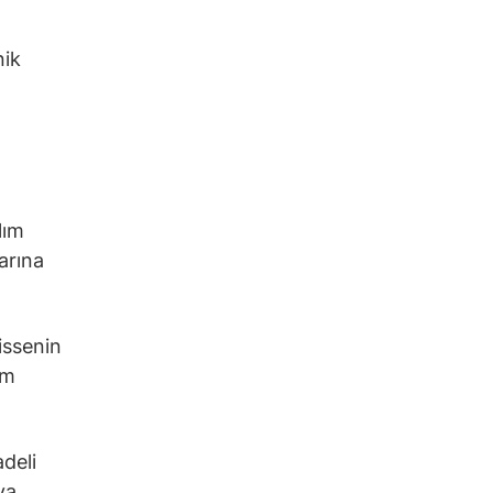
nik
lım
larına
issenin
ım
adeli
ya