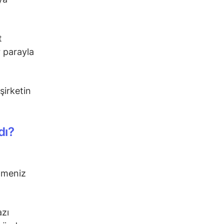
t
r parayla
şirketin
dı?
etmeniz
azı