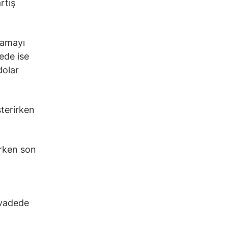
rtış
lamayı
ede ise
dolar
sterirken
erken son
 vadede