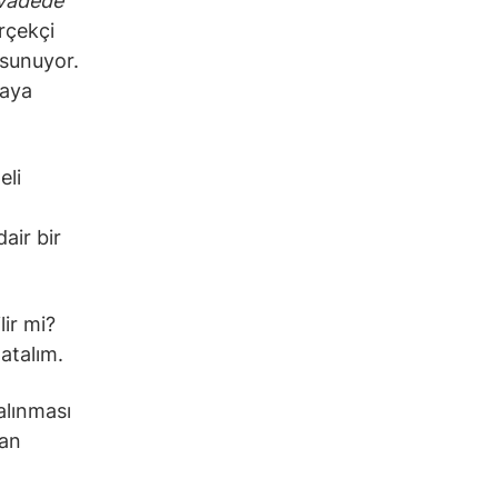
vadede
rçekçi
k sunuyor.
maya
eli
air bir
lir mi?
atalım.
 alınması
lan