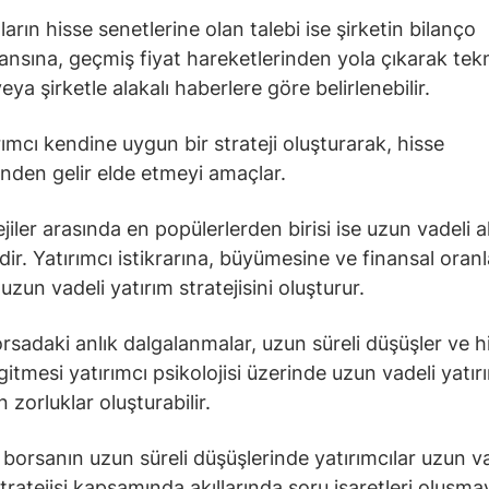
ların hisse senetlerine olan talebi ise şirketin bilanço
nsına, geçmiş fiyat hareketlerinden yola çıkarak tek
eya şirketle alakalı haberlere göre belirlenebilir.
rımcı kendine uygun bir strateji oluşturarak, hisse
inden gelir elde etmeyi amaçlar.
jiler arasında en popülerlerden birisi ise uzun vadeli a
idir. Yatırımcı istikrarına, büyümesine ve finansal oran
zun vadeli yatırım stratejisini oluşturur.
rsadaki anlık dalgalanmalar, uzun süreli düşüşler ve h
gitmesi yatırımcı psikolojisi üzerinde uzun vadeli yatır
 zorluklar oluşturabilir.
e borsanın uzun süreli düşüşlerinde yatırımcılar uzun v
stratejisi kapsamında akıllarında soru işaretleri oluşma