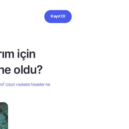
Kayıt Ol
ım için
ne oldu?
 mı? Uzun vadede hisseler ne