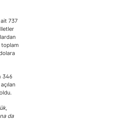
 ait 737
letler
olardan
, toplam
 dolara
m 346
 açılan
oldu.
ük,
ına da