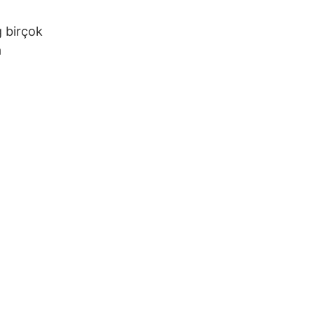
 birçok
a