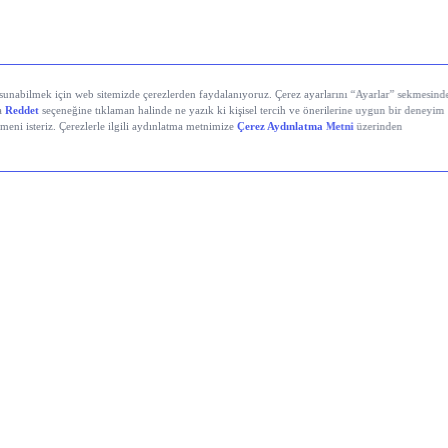
yali Veren Hisseler
Holding (KCHOL)
 Solutions (ODINE)
atırım Holding (RALYH)