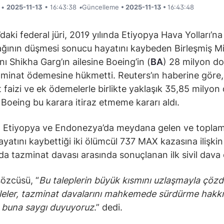
i •
2025-11-13
• 16:43:38
•
Güncelleme
• 2025-11-13 •
16:43:48
daki federal jüri, 2019 yılında Etiyopya Hava Yolları’na
ının düşmesi sonucu hayatını kaybeden Birleşmiş Mil
ı Shikha Garg’ın ailesine Boeing’in (
BA
) 28 milyon d
zminat ödemesine hükmetti. Reuters’ın haberine göre
 faizi ve ek ödemelerle birlikte yaklaşık 35,85 milyon
e Boeing bu karara itiraz etmeme kararı aldı.
, Etiyopya ve Endonezya’da meydana gelen ve topla
hayatını kaybettiği iki ölümcül 737 MAX kazasına ilişkin
da tazminat davası arasında sonuçlanan ilk sivil dava 
özcüsü, “
Bu taleplerin büyük kısmını uzlaşmayla çözd
leler, tazminat davalarını mahkemede sürdürme hakk
 buna saygı duyuyoruz
.” dedi.