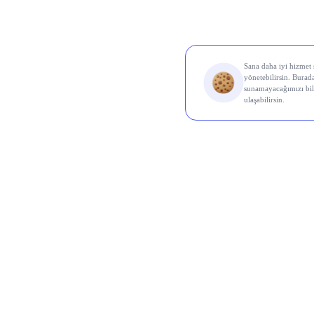
Al Sin
Koç 
Odine
Ral Y