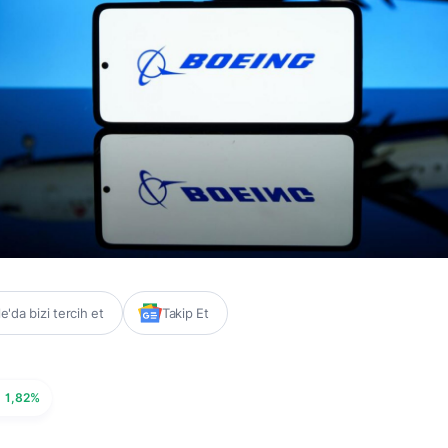
'da bizi tercih et
Takip Et
1,82%