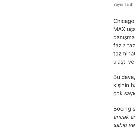
Yayın Tarih
Chicago’
MAX uçağ
danışman
fazla ta
tazminat
ulaştı v
Bu dava
kişinin 
çok sayı
Boeing s
ancak ai
sahip ve