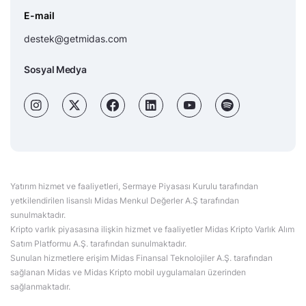
DIS
AYGAZ
LLY
THYAO