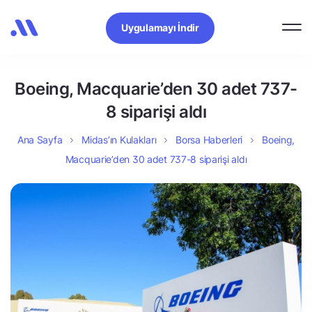
Uygulamayı İndir
Boeing, Macquarie’den 30 adet 737-
8 siparişi aldı
Ana Sayfa
Midas’ın Kulakları
Borsa Haberleri
Boeing,
Macquarie’den 30 adet 737-8 siparişi aldı