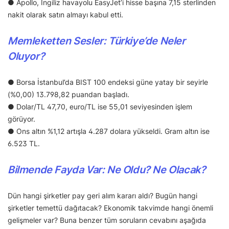
● Apollo, İngiliz havayolu EasyJet’i hisse başına 7,15 sterlinden
nakit olarak satın almayı kabul etti.
Memleketten Sesler: Türkiye’de Neler
Oluyor?
● Borsa İstanbul’da BIST 100 endeksi güne yatay bir seyirle
(%0,00) 13.798,82 puandan başladı.
● Dolar/TL 47,70, euro/TL ise 55,01 seviyesinden işlem
görüyor.
● Ons altın %1,12 artışla 4.287 dolara yükseldi. Gram altın ise
6.523 TL.
Bilmende Fayda Var: Ne Oldu? Ne Olacak?
Dün hangi şirketler pay geri alım kararı aldı? Bugün hangi
şirketler temettü dağıtacak? Ekonomik takvimde hangi önemli
gelişmeler var? Buna benzer tüm soruların cevabını aşağıda