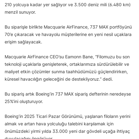
210 yolcuya kadar yer sağlıyor ve 3.500 deniz mili (6.480 km)
menzil sunuyor.
Bu siparişle birlikte Macquarie AirFinance, 737 MAX portföyünü
70’e çıkaracak ve havayolu müşterilerine en yeni nesil uçaklara
erişim sağlayacak.
Macquarie AirFinance CEO’su Eamonn Bane, “Filomuzu bu son
teknoloji uçaklarla genişleterek, ortaklarımıza sürdürülebilir ve
maliyet etkin çözümler sunma taahhüdümüzü güçlendirirken,
küresel havacılığın geleceğini de destekliyoruz.” dedi.
Bu sipariş artık Boeing’in 737 MAX sipariş defterinin neredeyse
25%’ini oluşturuyor.
Boeing’in 2025 Ticari Pazar Görünümü, yaşlanan filoların yerini
almak ve artan hava yolculuğu talebini karşılamak için
önümüzdeki yirmi yılda 33.000 yeni dar gövdeli uçağa ihtiyaç
duyulacağını öngörüyor.