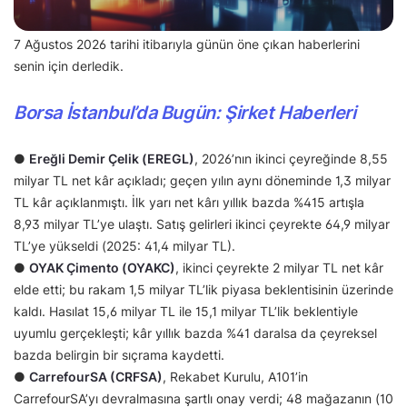
7 Ağustos 2026 tarihi itibarıyla günün öne çıkan haberlerini
senin için derledik.
Borsa İstanbul’da Bugün: Şirket Haberleri
●
Ereğli Demir Çelik (EREGL)
, 2026’nın ikinci çeyreğinde 8,55
milyar TL net kâr açıkladı; geçen yılın aynı döneminde 1,3 milyar
TL kâr açıklanmıştı. İlk yarı net kârı yıllık bazda %415 artışla
8,93 milyar TL’ye ulaştı. Satış gelirleri ikinci çeyrekte 64,9 milyar
TL’ye yükseldi (2025: 41,4 milyar TL).
●
OYAK Çimento (OYAKC)
, ikinci çeyrekte 2 milyar TL net kâr
elde etti; bu rakam 1,5 milyar TL’lik piyasa beklentisinin üzerinde
kaldı. Hasılat 15,6 milyar TL ile 15,1 milyar TL’lik beklentiyle
uyumlu gerçekleşti; kâr yıllık bazda %41 daralsa da çeyreksel
bazda belirgin bir sıçrama kaydetti.
●
CarrefourSA (CRFSA)
, Rekabet Kurulu, A101’in
CarrefourSA’yı devralmasına şartlı onay verdi; 48 mağazanın (10