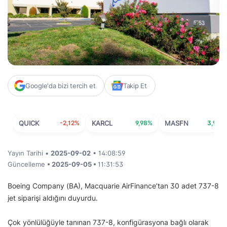
Google'da bizi tercih et
Takip Et
QUICK
-2,12%
KARCL
9,98%
MASFN
3,95%
Yayın Tarihi •
2025-09-02
• 14:08:59
Güncelleme
• 2025-09-05 •
11:31:53
Boeing Company (BA), Macquarie AirFinance’tan 30 adet 737-8
jet siparişi aldığını duyurdu.
Çok yönlülüğüyle tanınan 737-8, konfigürasyona bağlı olarak