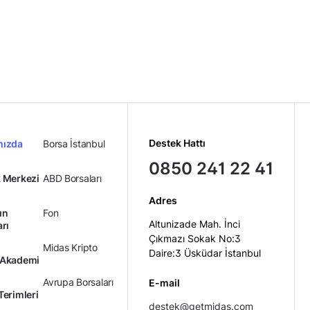
Destek Hattı
mızda
Borsa İstanbul
0850 241 22 41
 Merkezi
ABD Borsaları
Adres
ın
Fon
Altunizade Mah. İnci
arı
Çıkmazı Sokak No:3
Midas Kripto
Daire:3 Üsküdar İstanbul
 Akademi
Avrupa Borsaları
E-mail
Terimleri
destek@getmidas.com