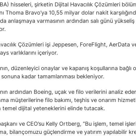
BA) hisseleri, şirketin Dijital Havacılık Çözümleri böl
ını Thoma Bravo’ya 10,55 milyar dolar nakit karşılığın
a anlaşmaya varmasının ardından salı günü yükseliş
or.
Havacılık Çözümleri işi Jeppesen, ForeFlight, AerData v
s varlıklarını içeriyor.
ın, düzenleyici onaylar ve kapanış koşullarına bağlı 
ı sonuna kadar tamamlanması bekleniyor.
ın ardından Boeing, uçak ve filo verilerini analiz eder
ma müşterilerine filo bakımı, teşhis ve onarım hizmetl
 temel dijital yeteneklerini elinde tutacak.
aşkanı ve CEO’su Kelly Ortberg, “Bu işlem, temel işle
a, bilançomuzu güçlendirme ve yatırım yapılabilir kr