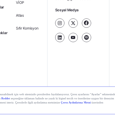
VİOP
lar
Sosyal Medya
Atlas
Sıfır Komisyon
ıklar
Kredili Yatırım
Ücretler
Kariyer
Kişisel
al Teknolojiler A.Ş. Tüm hakları saklıdır.
Gizlilik
Verilerin
Politikası
Korunması