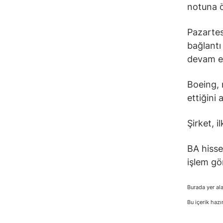
notuna ö
Pazartes
bağlantı
devam et
Boeing, 
ettiğini 
Şirket, i
BA hisse
işlem gö
Burada yer ala
Bu içerik hazı