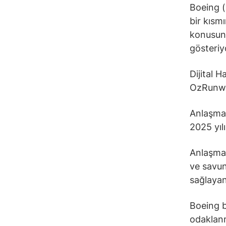
Boeing (
bir kısm
konusund
gösteriy
Dijital 
OzRunway
Anlaşman
2025 yıl
Anlaşman
ve savun
sağlayan
Boeing b
odaklanm