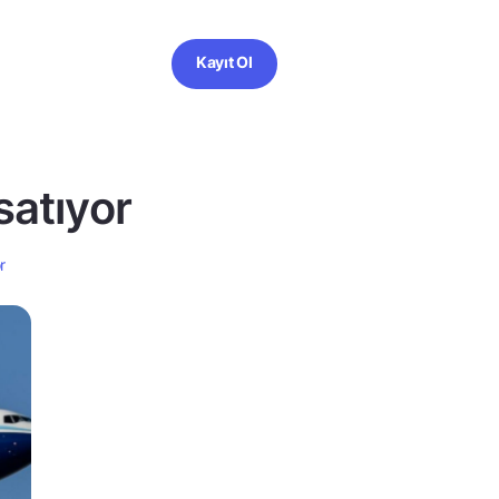
Kayıt Ol
 satıyor
r