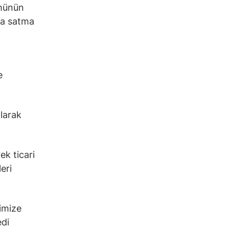
ümünün
da satma
e
olarak
ek ticari
eri
rimize
edi