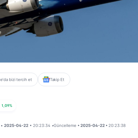
'da bizi tercih et
Takip Et
1,09%
i •
2025-04-22
• 20:23:34
•
Güncelleme
• 2025-04-22 •
20:23:38