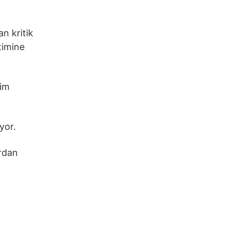
n kritik
timine
lim
yor.
ardan