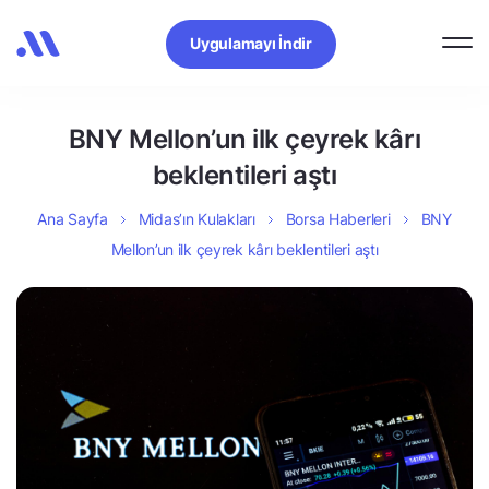
Uygulamayı İndir
BNY Mellon’un ilk çeyrek kârı
beklentileri aştı
Ana Sayfa
Midas’ın Kulakları
Borsa Haberleri
BNY
Mellon’un ilk çeyrek kârı beklentileri aştı