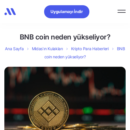
Uygulamayı İndir
BNB coin neden yükseliyor?
Ana Sayfa
Midas’ın Kulakları
Kripto Para Haberleri
BNB
coin neden yükseliyor?