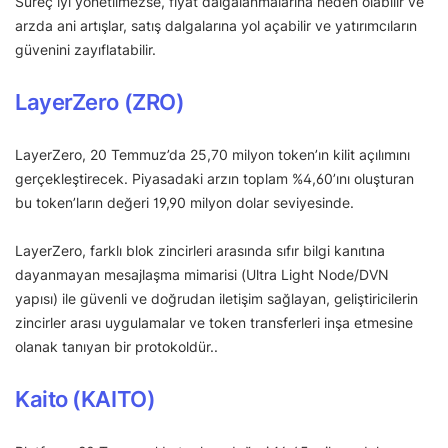
Süreç iyi yönetilmezse, fiyat dalgalanmalarına neden olabilir ve
arzda ani artışlar, satış dalgalarına yol açabilir ve yatırımcıların
güvenini zayıflatabilir.
LayerZero (ZRO)
LayerZero, 20 Temmuz’da 25,70 milyon token’ın kilit açılımını
gerçekleştirecek. Piyasadaki arzın toplam %4,60’ını oluşturan
bu token’ların değeri 19,90 milyon dolar seviyesinde.
LayerZero, farklı blok zincirleri arasında sıfır bilgi kanıtına
dayanmayan mesajlaşma mimarisi (Ultra Light Node/DVN
yapısı) ile güvenli ve doğrudan iletişim sağlayan, geliştiricilerin
zincirler arası uygulamalar ve token transferleri inşa etmesine
olanak tanıyan bir protokoldür..
Kaito (KAITO)