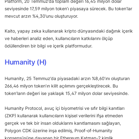
Platform, 20 Temmuz’da toplam değeri 16,45 milyon dolar
seviyesinde 17,59 milyon token’ı piyasaya sürecek. Bu token’lar
mevcut arzın %4,30’unu oluşturuyor.
Kaito, yapay zeka kullanarak kripto dünyasındaki dağınık içerik
ve haberleri analiz eden, kullanıcıların katkılarını ölçüp
ödüllendiren bir bilgi ve içerik platformudur.
Humanity (H)
Humanity, 25 Temmuz’da piyasadaki arzın %8,60’ını oluşturan
266,46 milyon token’ın kilit açılımını gerçekleştirecek. Bu
token’ların değeri ise yaklaşık 15,47 milyon dolar seviyesinde.
Humanity Protocol, avuç içi biyometrisi ve sıfır bilgi kanıtları
(ZKP) kullanarak kullanıcıların kişisel verilerini ifşa etmeden
gerçek ve tek bir insan olduklarını kanıtlamasını sağlayan,
Polygon CDK üzerine inşa edilmiş, Proof-of-Humanity
konsensüsüne dayanan bir Ethereum Katman-2 kimlik