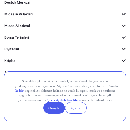
Destek Merkezi
Midas'ın Kulakları
Midas Akademi
Borsa Terimleri
Piyasalar
Kripto
Ayrıcalıklar
Kişisel Verilerin
Gizlilik
Yasal
Çerez
Korunması
Politikası
Duyurular
Ayarları
© 2026 Midas Finansal Teknolojiler A.Ş. Tüm hakları saklıdır.