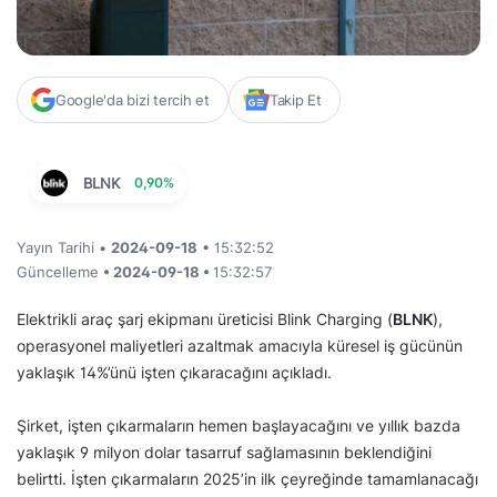
Google'da bizi tercih et
Takip Et
BLNK
0,90%
Yayın Tarihi •
2024-09-18
• 15:32:52
Güncelleme
• 2024-09-18 •
15:32:57
Elektrikli araç şarj ekipmanı üreticisi Blink Charging (
BLNK
),
operasyonel maliyetleri azaltmak amacıyla küresel iş gücünün
yaklaşık 14%’ünü işten çıkaracağını açıkladı.
Şirket, işten çıkarmaların hemen başlayacağını ve yıllık bazda
yaklaşık 9 milyon dolar tasarruf sağlamasının beklendiğini
belirtti. İşten çıkarmaların 2025’in ilk çeyreğinde tamamlanacağı