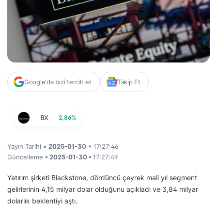
Google'da bizi tercih et
Takip Et
BX
2,86%
Yayın Tarihi •
2025-01-30
• 17:27:46
Güncelleme
• 2025-01-30 •
17:27:49
Yatırım şirketi Blackstone, dördüncü çeyrek mali yıl segment
gelirlerinin 4,15 milyar dolar olduğunu açıkladı ve 3,84 milyar
dolarlık beklentiyi aştı.