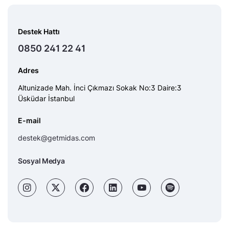
Destek Hattı
0850 241 22 41
Adres
Altunizade Mah. İnci Çıkmazı Sokak No:3 Daire:3
Üsküdar İstanbul
E-mail
destek@getmidas.com
Sosyal Medya