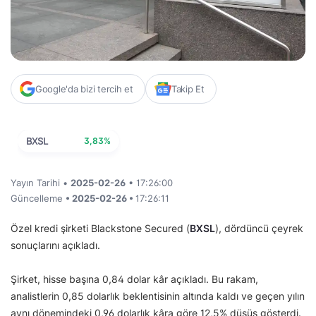
Google'da bizi tercih et
Takip Et
BXSL
3,83%
Yayın Tarihi •
2025-02-26
• 17:26:00
Güncelleme
• 2025-02-26 •
17:26:11
Özel kredi şirketi Blackstone Secured (
BXSL
), dördüncü çeyrek
sonuçlarını açıkladı.
Şirket, hisse başına 0,84 dolar kâr açıkladı. Bu rakam,
analistlerin 0,85 dolarlık beklentisinin altında kaldı ve geçen yılın
aynı dönemindeki 0,96 dolarlık kâra göre 12,5% düşüş gösterdi.