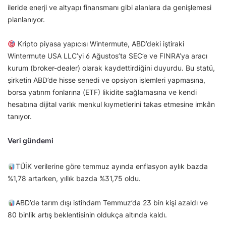
ileride enerji ve altyapı finansmanı gibi alanlara da genişlemesi
planlanıyor.
Kripto piyasa yapıcısı Wintermute, ABD’deki iştiraki
Wintermute USA LLC’yi 6 Ağustos’ta SEC’e ve FINRA’ya aracı
kurum (broker-dealer) olarak kaydettirdiğini duyurdu. Bu statü,
şirketin ABD’de hisse senedi ve opsiyon işlemleri yapmasına,
borsa yatırım fonlarına (ETF) likidite sağlamasına ve kendi
hesabına dijital varlık menkul kıymetlerini takas etmesine imkân
tanıyor.
Veri gündemi
TÜİK verilerine göre temmuz ayında enflasyon aylık bazda
%1,78 artarken, yıllık bazda %31,75 oldu.
ABD’de tarım dışı istihdam Temmuz’da 23 bin kişi azaldı ve
80 binlik artış beklentisinin oldukça altında kaldı.