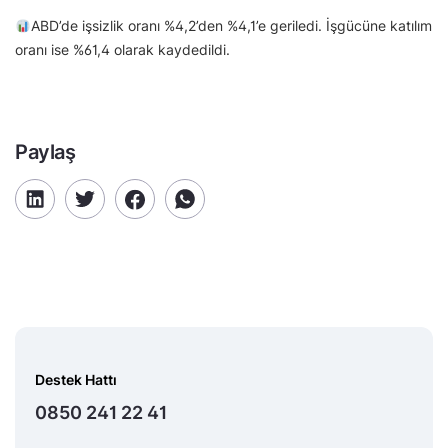
ABD’de işsizlik oranı %4,2’den %4,1’e geriledi. İşgücüne katılım
oranı ise %61,4 olarak kaydedildi.
Paylaş
Destek Hattı
0850 241 22 41