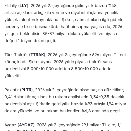
Eli Lilly (
LLY
), 2026 yılı 2. çeyreğinde geliri yıllık bazda %48
artışla açıkladı; artış, kilo verme ve diyabet ilaçlarına yönelik
yüksek talepten kaynaklandı. Şirket, satın alımlarla ilgili giderler
nedeniyle hisse başına kârda hafif bir sapma yaşasa da, 2026
yılı gelir beklentisini 85-87 milyar dolara yükseltti ve piyasa
değeri 1 trilyon doları geçti.
Türk Traktör (
TTRAK
), 2026 yılı 2. çeyreğinde 696 milyon TL net
kâr açıkladı. Şirket ayrıca 2026 yılı iç piyasa traktör satış
beklentisini 8.000-10.000 adetten 8.500-10.000 adede
yükseltti.
Palantir (
PLTR
), 2026 yılı 2. çeyreğinde hisse başına düzeltilmiş
0,41 dolar kâr açıkladı; bu rakam analistlerin 0,34-0,35 dolarlık
beklentisini aştı. Şirketin geliri yıllık bazda %93 artışla 1,94 milyar
dolara yükseldi ve bu rakam beklentileri %6,8 oranında geçti.
Aygaz (
AYGAZ
), 2026 yılı 2. çeyreğinde 29,1 milyar TL ciro, 1,1