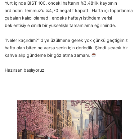
Yurt içinde BIST 100, önceki haftanın %3,48’lik kaybının
ardından Temmuz’u %4,70 negatif kapattı. Hafta içi toparlanma
çabaları kalıcı olamadı; endeks haftayı istihdam verisi
beklentisiyle sınırlı bir yükselişle tamamlama eğiliminde.
“Neler kaçırdım?” diye üzülmene gerek yok çünkü geçtiğimiz
hafta olan biten ne varsa senin için derledik. Şimdi sıcacık bir
kahve alıp gündeme bir göz atma zamanı.
Hazırsan başlıyoruz!