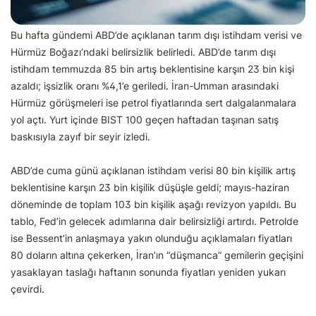
Bu hafta gündemi ABD’de açıklanan tarım dışı istihdam verisi ve
Hürmüz Boğazı’ndaki belirsizlik belirledi. ABD’de tarım dışı
istihdam temmuzda 85 bin artış beklentisine karşın 23 bin kişi
azaldı; işsizlik oranı %4,1’e geriledi. İran-Umman arasındaki
Hürmüz görüşmeleri ise petrol fiyatlarında sert dalgalanmalara
yol açtı. Yurt içinde BIST 100 geçen haftadan taşınan satış
baskısıyla zayıf bir seyir izledi.
ABD’de cuma günü açıklanan istihdam verisi 80 bin kişilik artış
beklentisine karşın 23 bin kişilik düşüşle geldi; mayıs-haziran
döneminde de toplam 103 bin kişilik aşağı revizyon yapıldı. Bu
tablo, Fed’in gelecek adımlarına dair belirsizliği artırdı. Petrolde
ise Bessent’in anlaşmaya yakın olunduğu açıklamaları fiyatları
80 doların altına çekerken, İran’ın “düşmanca” gemilerin geçişini
yasaklayan taslağı haftanın sonunda fiyatları yeniden yukarı
çevirdi.