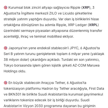
Kurumsal blok zinciri altyapı sağlayıcısı Ripple (
XRP
), 3
Ağustos’ta İngiltere merkezli ZILO ve Licuido şirketlerine
stratejik yatırım yaptığını duyurdu. Var olan iş birliklerini hisse
ortaklığına dönüştüren bu adımla Ripple, XRP Ledger (
XRPL
)
üzerindeki sermaye piyasaları altyapısına düzenlenmiş transfer
acenteliği, ihraç ve teminat mobilitesi ekliyor.
Japonya’nın yene endeksli stablecoin’i JPYC, 6 Ağustos’ta
Seri B yatırım turunu genişleterek toplam 6 milyar yene (yaklaşık
38 milyon dolar) çıkardığını açıkladı. Turdaki en son yatırımcı,
Tokyo borsasında işlem gören lojistik şirketi AZ-COM Maruwa
Holdings oldu.
En büyük stablecoin ihraççısı Tether, 6 Ağustos’ta
tokenizasyon platformu Hadron by Tether aracılığıyla, First Data
ve BKN301 ile birlikte Suudi Arabistan’da kurumsal gayrimenkul
varlıklarını tokenize edecek bir iş birliği duyurdu. Suudi
Arabistan’ın Vizyon 2030 programına dayanan bu girişimin