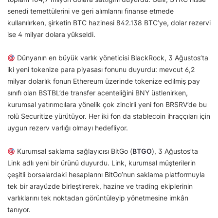
senedi temettülerini ve geri alımlarını finanse etmede
kullanılırken, şirketin BTC hazinesi 842.138 BTC’ye, dolar rezervi
ise 4 milyar dolara yükseldi.
Dünyanın en büyük varlık yöneticisi BlackRock, 3 Ağustos’ta
iki yeni tokenize para piyasası fonunu duyurdu: mevcut 6,2
milyar dolarlık fonun Ethereum üzerinde tokenize edilmiş pay
sınıfı olan BSTBL’de transfer acenteliğini BNY üstlenirken,
kurumsal yatırımcılara yönelik çok zincirli yeni fon BRSRV’de bu
rolü Securitize yürütüyor. Her iki fon da stablecoin ihraççıları için
uygun rezerv varlığı olmayı hedefliyor.
Kurumsal saklama sağlayıcısı BitGo (
BTGO
), 3 Ağustos’ta
Link adlı yeni bir ürünü duyurdu. Link, kurumsal müşterilerin
çeşitli borsalardaki hesaplarını BitGo’nun saklama platformuyla
tek bir arayüzde birleştirerek, hazine ve trading ekiplerinin
varlıklarını tek noktadan görüntüleyip yönetmesine imkân
tanıyor.