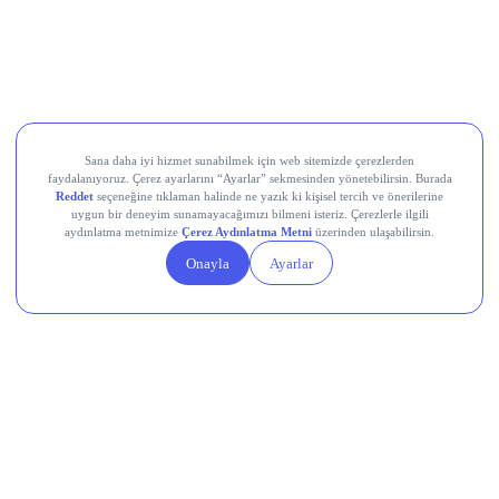
LayerZero (ZRO)
Kaito (KAITO)