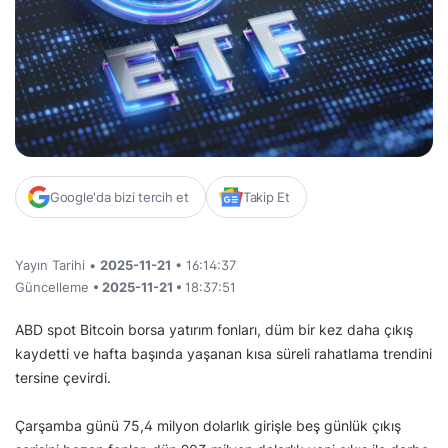
Google'da bizi tercih et
Takip Et
Yayın Tarihi •
2025-11-21
• 16:14:37
Güncelleme
• 2025-11-21 •
18:37:51
ABD spot Bitcoin borsa yatırım fonları, düm bir kez daha çıkış
kaydetti ve hafta başında yaşanan kısa süreli rahatlama trendini
tersine çevirdi.
Çarşamba günü 75,4 milyon dolarlık girişle beş günlük çıkış