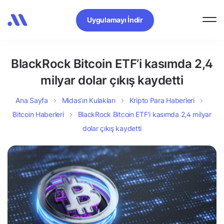
Uygulamayı İndir
BlackRock Bitcoin ETF’i kasımda 2,4
milyar dolar çıkış kaydetti
Ana Sayfa
Midas’ın Kulakları
Kripto Para Haberleri
Bitcoin Haberleri
BlackRock Bitcoin ETF’i kasımda 2,4 milyar
dolar çıkış kaydetti