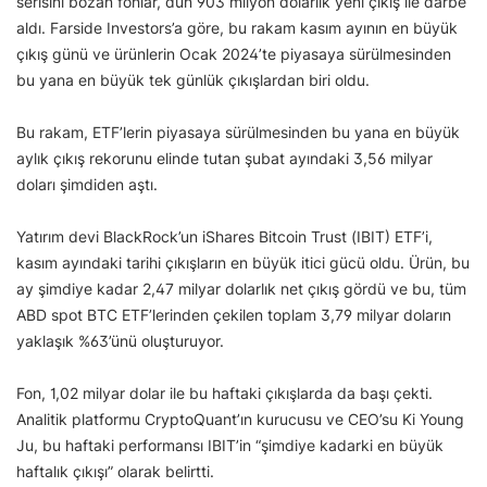
serisini bozan fonlar, dün 903 milyon dolarlık yeni çıkış ile darbe
aldı. Farside Investors’a göre, bu rakam kasım ayının en büyük
çıkış günü ve ürünlerin Ocak 2024’te piyasaya sürülmesinden
bu yana en büyük tek günlük çıkışlardan biri oldu.
Bu rakam, ETF’lerin piyasaya sürülmesinden bu yana en büyük
aylık çıkış rekorunu elinde tutan şubat ayındaki 3,56 milyar
doları şimdiden aştı.
Yatırım devi BlackRock’un iShares Bitcoin Trust (IBIT) ETF’i,
kasım ayındaki tarihi çıkışların en büyük itici gücü oldu. Ürün, bu
ay şimdiye kadar 2,47 milyar dolarlık net çıkış gördü ve bu, tüm
ABD spot BTC ETF’lerinden çekilen toplam 3,79 milyar doların
yaklaşık %63’ünü oluşturuyor.
Fon, 1,02 milyar dolar ile bu haftaki çıkışlarda da başı çekti.
Analitik platformu CryptoQuant’ın kurucusu ve CEO’su Ki Young
Ju, bu haftaki performansı IBIT’in “şimdiye kadarki en büyük
haftalık çıkışı” olarak belirtti.