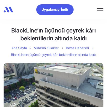
Uygulamayı İndir
BlackLine’ın üçüncü çeyrek kârı
beklentilerin altında kaldı
Ana Sayfa
Midas’ın Kulakları
Borsa Haberleri
BlackLine’ın üçüncü çeyrek kârı beklentilerin altında kaldı