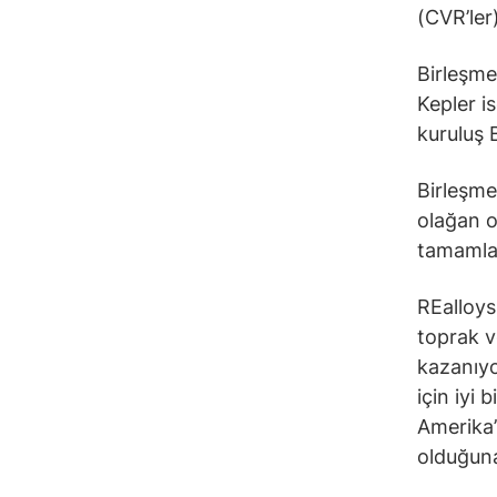
(CVR’ler)
Birleşme
Kepler i
kuruluş 
Birleşme
olağan o
tamamla
REalloys
toprak v
kazanıyo
için iyi
Amerika’
olduğuna