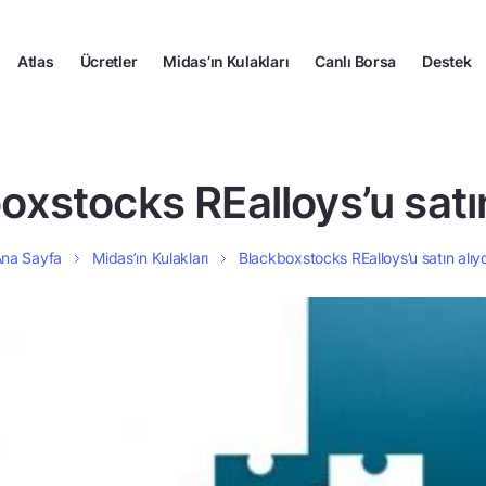
Atlas
Ücretler
Midas’ın Kulakları
Canlı Borsa
Destek
oxstocks REalloys’u satın
na Sayfa
Midas’ın Kulakları
Blackboxstocks REalloys’u satın alıy