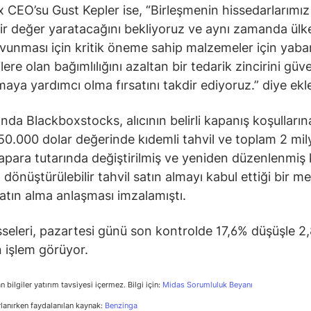
 CEO’su Gust Kepler ise, “Birleşmenin hissedarlarımız 
ir değer yaratacağını bekliyoruz ve aynı zamanda ülk
avunması için kritik öneme sahip malzemeler için yaba
lere olan bağımlılığını azaltan bir tedarik zincirini gü
maya yardımcı olma fırsatını takdir ediyoruz.” diye ekle
nda Blackboxstocks, alıcının belirli kapanış koşulların
50.000 dolar değerinde kıdemli tahvil ve toplam 2 mi
apara tutarında değiştirilmiş ve yeniden düzenlenmiş 
 dönüştürülebilir tahvil satın almayı kabul ettiği bir m
atın alma anlaşması imzalamıştı.
seleri, pazartesi günü son kontrolde 17,6% düşüşle 2
 işlem görüyor.
n bilgiler yatırım tavsiyesi içermez. Bilgi için:
Midas Sorumluluk Beyanı
rlanırken faydalanılan kaynak:
Benzinga