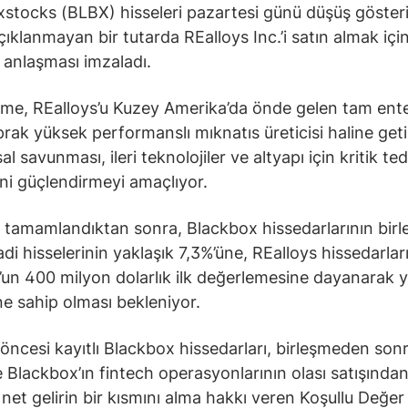
stocks (BLBX) hisseleri pazartesi günü düşüş gösteri
çıklanmayan bir tutarda REalloys Inc.’i satın almak için
 anlaşması imzaladı.
şme, REalloys’u Kuzey Amerika’da önde gelen tam ente
prak yüksek performanslı mıknatıs üreticisi haline get
l savunması, ileri teknolojiler ve altyapı için kritik ted
rini güçlendirmeyi amaçlıyor.
 tamamlandıktan sonra, Blackbox hissedarlarının birl
adi hisselerinin yaklaşık 7,3%’üne, REalloys hissedarları
’un 400 milyon dolarlık ilk değerlemesine dayanarak y
ne sahip olması bekleniyor.
öncesi kayıtlı Blackbox hissedarları, birleşmeden son
e Blackbox’ın fintech operasyonlarının olası satışından
 net gelirin bir kısmını alma hakkı veren Koşullu Değer