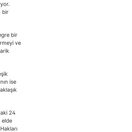
yor.
 bir
gre bir
irmeyi ve
arik
eşik
nın ise
aklaşık
raki 24
 elde
 Hakları