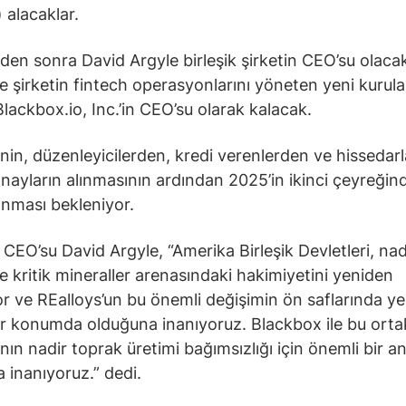
 alacaklar.
den sonra David Argyle birleşik şirketin CEO’su olaca
se şirketin fintech operasyonlarını yöneten yeni kurul
Blackbox.io, Inc.’in CEO’su olarak kalacak.
nin, düzenleyicilerden, kredi verenlerden ve hissedar
nayların alınmasının ardından 2025’in ikinci çeyreğin
nması bekleniyor.
 CEO’su David Argyle, “Amerika Birleşik Devletleri, nad
e kritik mineraller arenasındaki hakimiyetini yeniden
r ve REalloys’un bu önemli değişimin ön saflarında y
 bir konumda olduğuna inanıyoruz. Blackbox ile bu ortak
nın nadir toprak üretimi bağımsızlığı için önemli bir a
 inanıyoruz.” dedi.