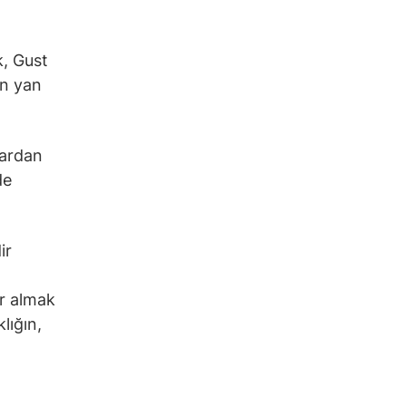
k, Gust
an yan
lardan
de
ir
er almak
lığın,
n