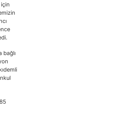
için
emizin
ncı
vence
di.
a bağlı
lyon
kıdemli
enkul
,85