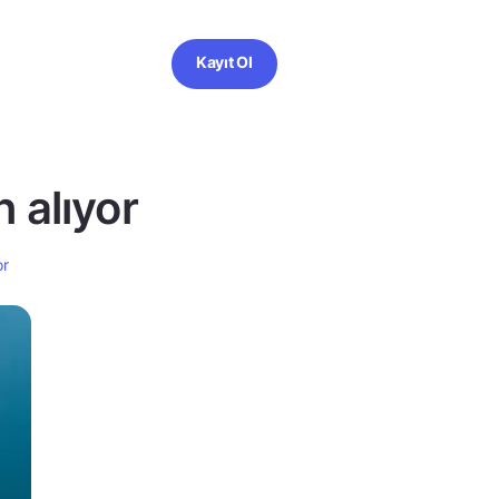
Kayıt Ol
 alıyor
or