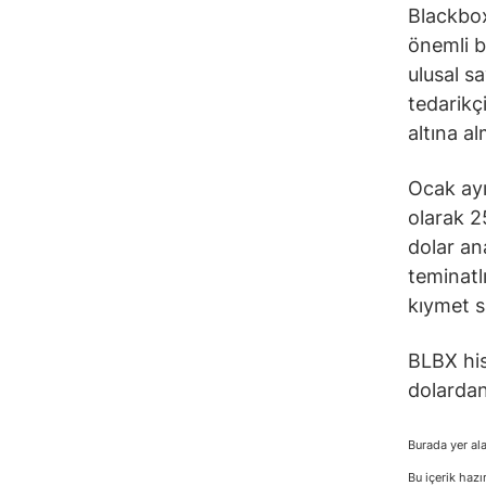
Blackbox
önemli b
ulusal s
tedarikçi
altına al
Ocak ayı
olarak 2
dolar an
teminatlı
kıymet s
BLBX his
dolardan
Burada yer ala
Bu içerik hazı