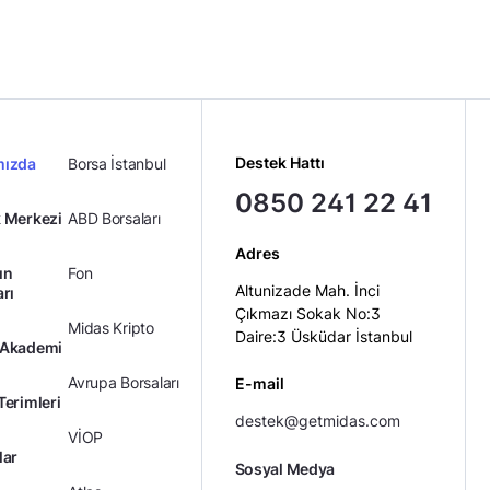
Destek Hattı
mızda
Borsa İstanbul
0850 241 22 41
 Merkezi
ABD Borsaları
Adres
ın
Fon
Altunizade Mah. İnci
arı
Çıkmazı Sokak No:3
Midas Kripto
Daire:3 Üsküdar İstanbul
 Akademi
Avrupa Borsaları
E-mail
Terimleri
destek@getmidas.com
VİOP
lar
Sosyal Medya