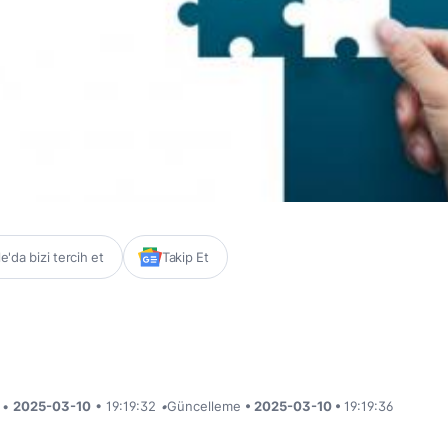
'da bizi tercih et
Takip Et
i •
2025-03-10
• 19:19:32
•
Güncelleme
• 2025-03-10 •
19:19:36