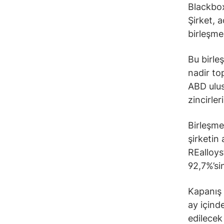
Blackbox
Şirket, a
birleşme
Bu birle
nadir to
ABD ulusa
zincirle
Birleşme
şirketin 
REalloys
92,7%’si
Kapanış 
ay içind
edilecek