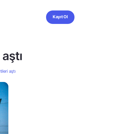
Kayıt Ol
 aştı
ileri aştı