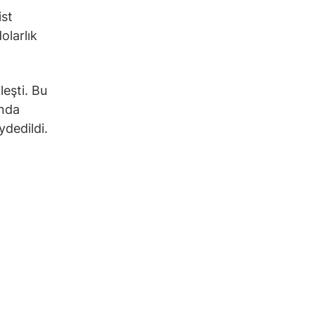
ist
olarlık
leşti. Bu
ında
ydedildi.