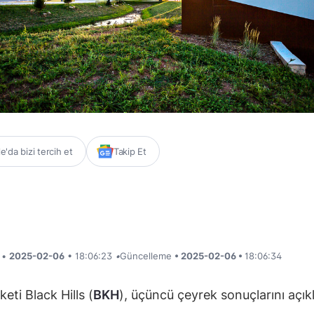
'da bizi tercih et
Takip Et
i •
2025-02-06
• 18:06:23
•
Güncelleme
• 2025-02-06 •
18:06:34
rketi Black Hills (
BKH
), üçüncü çeyrek sonuçlarını açıkl