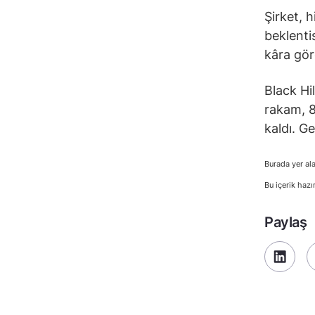
Şirket, h
beklenti
kâra gör
Black Hil
rakam, 8
kaldı. G
Burada yer ala
Bu içerik hazı
Paylaş