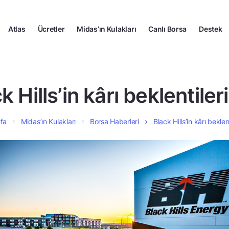
Atlas
Ücretler
Midas’ın Kulakları
Canlı Borsa
Destek
k Hills’in kârı beklentileri
fa
Midas’ın Kulakları
Borsa Haberleri
Black Hills’in kârı beklent