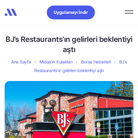
Uygulamayı İndir
BJ’s Restaurants’ın gelirleri beklentiyi
aştı
Ana Sayfa
Midas’ın Kulakları
Borsa Haberleri
BJ’s
Restaurants’ın gelirleri beklentiyi aştı