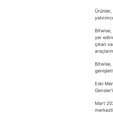
Ürünler,
yatırımcı
Bitwise, 
yer edin
çıkan var
araçları
Bitwise,
genişlet
Eski Me
Gensler’i
Mart 202
merkezli