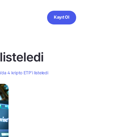
Kayıt Ol
listeledi
da 4 kripto ETP’i listeledi