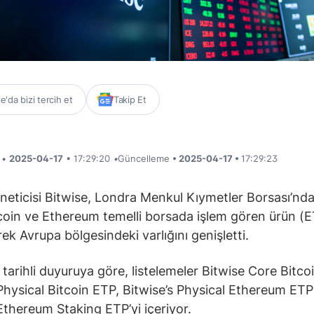
'da bizi tercih et
Takip Et
i •
2025-04-17
• 17:29:20
•
Güncelleme
• 2025-04-17 •
17:29:23
öneticisi Bitwise, Londra Menkul Kıymetler Borsası’nd
coin ve Ethereum temelli borsada işlem gören ürün (
rek Avrupa bölgesindeki varlığını genişletti.
 tarihli duyuruya göre, listelemeler Bitwise Core Bitco
Physical Bitcoin ETP, Bitwise’s Physical Ethereum ETP
Ethereum Staking ETP’yi içeriyor.