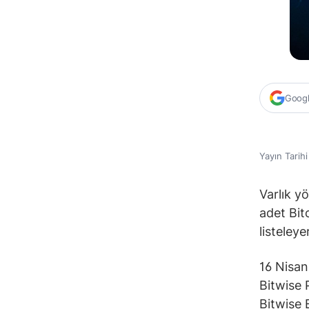
Google
Yayın Tarih
Varlık y
adet Bit
listeleye
16 Nisan
Bitwise 
Bitwise 