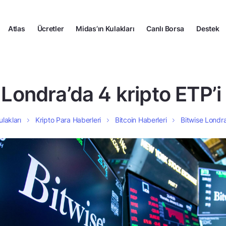
Atlas
Ücretler
Midas’ın Kulakları
Canlı Borsa
Destek
Londra’da 4 kripto ETP’i 
ulakları
Kripto Para Haberleri
Bitcoin Haberleri
Bitwise Londra’