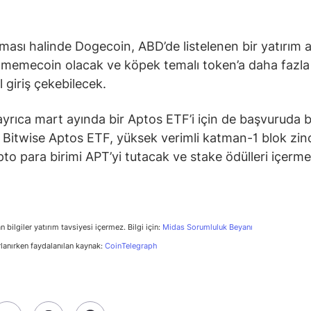
ası halinde Dogecoin, ABD’de listelenen bir yatırım 
k memecoin olacak ve köpek temalı token’a daha fazla
 giriş çekebilecek.
ayrıca mart ayında bir Aptos ETF’i için de başvuruda 
 Bitwise Aptos ETF, yüksek verimli katman-1 blok zinc
ipto para birimi APT’yi tutacak ve stake ödülleri içerm
n bilgiler yatırım tavsiyesi içermez. Bilgi için:
Midas Sorumluluk Beyanı
rlanırken faydalanılan kaynak:
CoinTelegraph