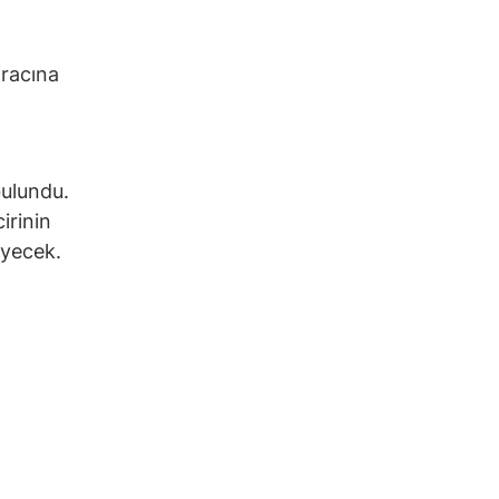
aracına
bulundu.
irinin
eyecek.