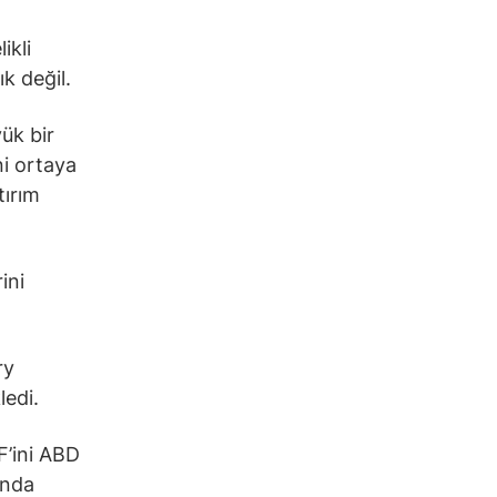
ikli
ık değil.
yük bir
ni ortaya
tırım
ini
ry
ledi.
F’ini ABD
unda