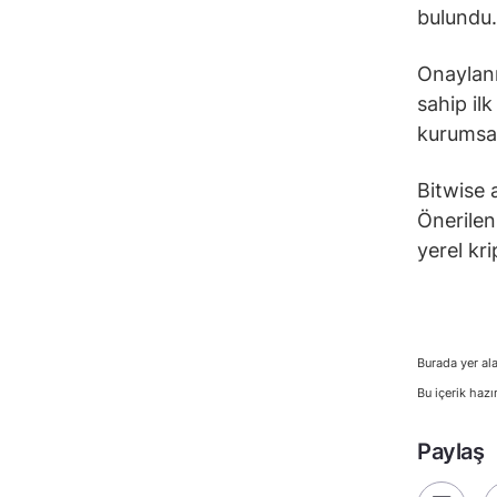
bulundu.
Onaylanm
sahip il
kurumsal
Bitwise 
Önerilen
yerel kr
Burada yer ala
Bu içerik hazı
Paylaş