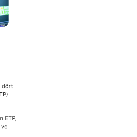
a dört
ETP)
in ETP,
 ve