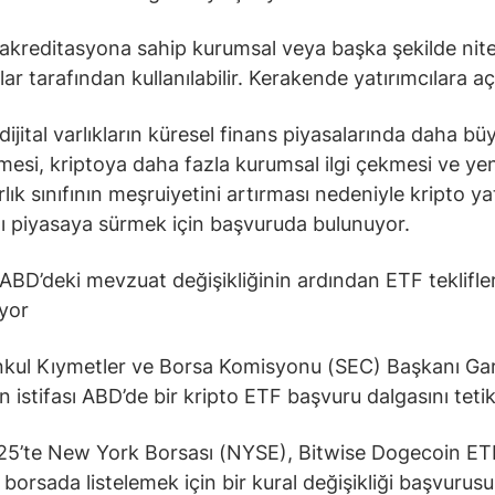
 akreditasyona sahip kurumsal veya başka şekilde nitel
lar tarafından kullanılabilir. Kerakende yatırımcılara aç
dijital varlıkların küresel finans piyasalarında daha bü
mesi, kriptoya daha fazla kurumsal ilgi çekmesi ve ye
lık sınıfının meşruiyetini artırması nedeniyle kripto ya
nı piyasaya sürmek için başvuruda bulunuyor.
 ABD’deki mevzuat değişikliğinin ardından ETF teklifler
iyor
nkul Kıymetler ve Borsa Komisyonu (SEC) Başkanı Ga
n istifası ABD’de bir kripto ETF başvuru dalgasını tetik
5’te New York Borsası (NYSE), Bitwise Dogecoin ET
 borsada listelemek için bir kural değişikliği başvurus