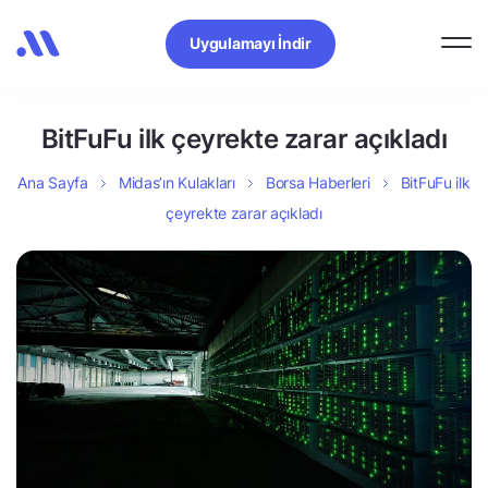
Uygulamayı İndir
BitFuFu ilk çeyrekte zarar açıkladı
Ana Sayfa
Midas’ın Kulakları
Borsa Haberleri
BitFuFu ilk
çeyrekte zarar açıkladı