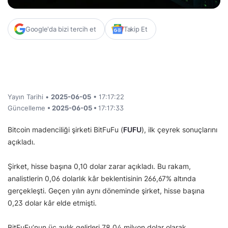
Google'da bizi tercih et
Takip Et
Yayın Tarihi •
2025-06-05
• 17:17:22
Güncelleme
• 2025-06-05 •
17:17:33
Bitcoin madenciliği şirketi BitFuFu (
FUFU
), ilk çeyrek sonuçlarını
açıkladı.
Şirket, hisse başına 0,10 dolar zarar açıkladı. Bu rakam,
analistlerin 0,06 dolarlık kâr beklentisinin 266,67% altında
gerçekleşti. Geçen yılın aynı döneminde şirket, hisse başına
0,23 dolar kâr elde etmişti.
BitFuFu’nun üç aylık gelirleri 78,04 milyon dolar olarak