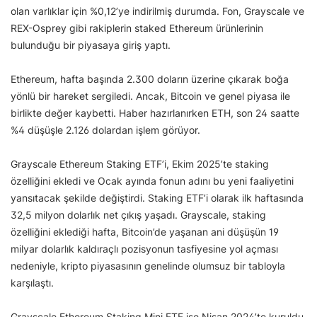
olan varlıklar için %0,12’ye indirilmiş durumda. Fon, Grayscale ve
REX-Osprey gibi rakiplerin staked Ethereum ürünlerinin
bulunduğu bir piyasaya giriş yaptı.
Ethereum, hafta başında 2.300 doların üzerine çıkarak boğa
yönlü bir hareket sergiledi. Ancak, Bitcoin ve genel piyasa ile
birlikte değer kaybetti. Haber hazırlanırken ETH, son 24 saatte
%4 düşüşle 2.126 dolardan işlem görüyor.
Grayscale Ethereum Staking ETF’i, Ekim 2025’te staking
özelliğini ekledi ve Ocak ayında fonun adını bu yeni faaliyetini
yansıtacak şekilde değiştirdi. Staking ETF’i olarak ilk haftasında
32,5 milyon dolarlık net çıkış yaşadı. Grayscale, staking
özelliğini eklediği hafta, Bitcoin’de yaşanan ani düşüşün 19
milyar dolarlık kaldıraçlı pozisyonun tasfiyesine yol açması
nedeniyle, kripto piyasasının genelinde olumsuz bir tabloyla
karşılaştı.
Grayscale Ethereum Staking Mini ETF ise Nisan 2024’te kuruldu.