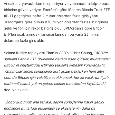
Ancak arz yavaşlarken talep artıyor ve yatırımcılara kripto para
birimine güven veriyor. FactSet’e göre iShares Bitcoin Trust ETF
(IBIT) geçtiğimiz hafta 2 milyar dolardan fazla giriş yaptı.
JPMorgan’a göre bunun 870 milyon dolardan fazlası bir günde
geldi ve fon için rekor bir giriş oldu. JPMorgan’a göre Bitcoin
ETF’leri ocak ayındaki lansmanlarından bu yana 23 milyar
dolardan fazla giriş aldı.
Solana likidite toplayıcısı Titan’ın CEO’su Chris Chung, “
ABD’de
sunulan Bitcoin ETF ürünlerine devam eden girişler, muhtemelen
Bitcoin’in oluşturduğu istikrarlı yükseliş ivmesini koruyacaktır.
Yatırımcılar seçim sonuçlarını dört gözle beklerken hem altın
hem de Bitcoin için volatilite azaldı ancak her iki varlık da fiyatı
kademeli olarak yukarı çeken olumlu temellerden faydaland
ı.”
dedi ve ekledi:
“
Öngördüğümüz ana tehlike, seçim sonuçlarına ilişkin geçici
endişenin duyarlılığı etkilemesi ve ekosistemin daha da
gelişmesini engellemesi olacaktır. Ancak altta yatan temeller