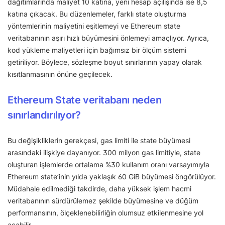
dağıtımlarında maliyet 10 katına, yeni hesap açılışında ise 8,5
katına çıkacak. Bu düzenlemeler, farklı state oluşturma
yöntemlerinin maliyetini eşitlemeyi ve Ethereum state
veritabanının aşırı hızlı büyümesini önlemeyi amaçlıyor. Ayrıca,
kod yükleme maliyetleri için bağımsız bir ölçüm sistemi
getiriliyor. Böylece, sözleşme boyut sınırlarının yapay olarak
kısıtlanmasının önüne geçilecek.
Ethereum State veritabanı neden
sınırlandırılıyor?
Bu değişikliklerin gerekçesi, gas limiti ile state büyümesi
arasındaki ilişkiye dayanıyor. 300 milyon gas limitiyle, state
oluşturan işlemlerde ortalama %30 kullanım oranı varsayımıyla
Ethereum state’inin yılda yaklaşık 60 GiB büyümesi öngörülüyor.
Müdahale edilmediği takdirde, daha yüksek işlem hacmi
veritabanının sürdürülemez şekilde büyümesine ve düğüm
performansının, ölçeklenebilirliğin olumsuz etkilenmesine yol
açabilir.