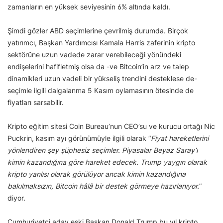
zamanların en yüksek seviyesinin 6% altında kaldı.
Şimdi gözler ABD seçimlerine çevrilmiş durumda. Birçok
yatırımcı, Başkan Yardımcısı Kamala Harris zaferinin kripto
sektörüne uzun vadede zarar verebileceği yönündeki
endişelerini hafifletmiş olsa da -ve Bitcoin’in arz ve talep
dinamikleri uzun vadeli bir yükseliş trendini desteklese de-
seçimle ilgili dalgalanma 5 Kasım oylamasının ötesinde de
fiyatları sarsabilir.
Kripto eğitim sitesi Coin Bureau’nun CEO’su ve kurucu ortağı Nic
Puckrin, kasım ayı görünümüyle ilgili olarak “
Fiyat hareketlerini
yönlendiren şey şüphesiz seçimler. Piyasalar Beyaz Saray’ı
kimin kazandığına göre hareket edecek. Trump yaygın olarak
kripto yanlısı olarak görülüyor ancak kimin kazandığına
bakılmaksızın, Bitcoin hâlâ bir destek görmeye hazırlanıyor.
”
diyor.
Cumhuriyetçi aday eski Başkan Donald Trump bu yıl kripto