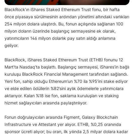
BlackRock’ın iShares Staked Ethereum Trust fonu, bir hafta
önce piyasaya sürülmesinin ardından yönetimi altındaki varlıkları
254 milyon dolara ulaştırdı. Bu, fonun açılışında sağlanan 100
milyon doların üzerinde başlangıç sermayesine ek olarak,
yatırımcıların 146 milyon dolarlık pay satın aldığı anlamına
geliyor.
BlackRock, iShares Staked Ethereum Trust (ETHB) fonunu 12
Mart’ta Nasdaq’ta başlattı. Başlangıç sermayesi, iShares’in bağlı
kuruluşu BlackRock Financial Management tarafından sağlandı.
Yeni fon, sahip olduğu Ethereum’un %70 ila %95’ini stake ediyor
ve elde edilen ödüllerin %82’sini aylık ödemelerle yatırımcılara
aktarıyor. Kalan %18 ise fon, saklama kuruluşları ve staking
hizmet sağlayıcıları arasında paylaştırılıyor.
Fonun doğrulayıcıları arasında Figment, Galaxy Blockchain
Infrastructure ve Attestant yer alıyor. ETHB, %0,25 oranında
sponsor ücreti alıyor; bu oran, ilk yılında 2,5 milyar dolara kadar