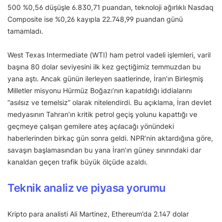
500 %0,56 düşüşle 6.830,71 puandan, teknoloji ağırlıklı Nasdaq
Composite ise %0,26 kayıpla 22.748,99 puandan günü
tamamladı.
West Texas Intermediate (WTI) ham petrol vadeli işlemleri, varil
başına 80 dolar seviyesini ilk kez geçtiğimiz temmuzdan bu
yana aştı. Ancak günün ilerleyen saatlerinde, İran’ın Birleşmiş
Milletler misyonu Hürmüz Boğazı’nın kapatıldığı iddialarını
“asılsız ve temelsiz” olarak nitelendirdi. Bu açıklama, İran devlet
medyasının Tahran’ın kritik petrol geçiş yolunu kapattığı ve
geçmeye çalışan gemilere ateş açılacağı yönündeki
haberlerinden birkaç gün sonra geldi. NPR’nin aktardığına göre,
savaşın başlamasından bu yana İran’ın güney sınırındaki dar
kanaldan geçen trafik büyük ölçüde azaldı.
Teknik analiz ve piyasa yorumu
Kripto para analisti Ali Martinez, Ethereum’da 2.147 dolar