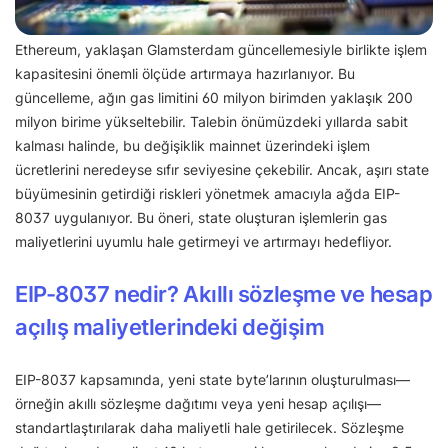
Ethereum, yaklaşan Glamsterdam güncellemesiyle birlikte işlem
kapasitesini önemli ölçüde artırmaya hazırlanıyor. Bu
güncelleme, ağın gas limitini 60 milyon birimden yaklaşık 200
milyon birime yükseltebilir. Talebin önümüzdeki yıllarda sabit
kalması halinde, bu değişiklik mainnet üzerindeki işlem
ücretlerini neredeyse sıfır seviyesine çekebilir. Ancak, aşırı state
büyümesinin getirdiği riskleri yönetmek amacıyla ağda EIP-
8037 uygulanıyor. Bu öneri, state oluşturan işlemlerin gas
maliyetlerini uyumlu hale getirmeyi ve artırmayı hedefliyor.
EIP-8037 nedir? Akıllı sözleşme ve hesap
açılış maliyetlerindeki değişim
EIP-8037 kapsamında, yeni state byte’larının oluşturulması—
örneğin akıllı sözleşme dağıtımı veya yeni hesap açılışı—
standartlaştırılarak daha maliyetli hale getirilecek. Sözleşme