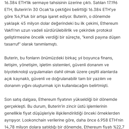
16.384 ETH’lik sermaye tahsisinin üzerine çıktı. Satılan 17.196
ETH, Buterin’in 30 Ocak’ta çektiğini belirttiği 16.384 ETH’ye
göre %4,9’luk bir artışa işaret ediyor. Buterin, o dönemde
yaklaşık 45 milyon dolar değerindeki bu ilk çekimi, Ethereum
Vakfı’nın uzun vadeli sürdürülebilirlik ve çekirdek protokol
geliştirmesine öncelik verdiği bir süreçte, “kendi payına düşen
tasarruf” olarak tanımlamıştı.
Buterin, bu fonların önümüzdeki birkaç yıl boyunca finans,
iletişim, yönetişim, işletim sistemleri, güvenli donanım ve
biyoteknoloji uygulamaları dahil olmak üzere çeşitli alanlarda
açık kaynaklı, güvenli ve doğrulanabilir tam bir yazılım ve
donanım yığını oluşturmak için kullanılacağını belirtmişti.
Son satış dalgası, Ethereum fiyatının yükseldiği bir dönemde
gerçekleşti. Bu durum, Buterin’in zincir üstü işlemlerinin
genellikle fiyat düşüşleriyle ilişkilendirildiği önceki örneklerden
ayrışıyor. Lookonchain verilerine göre, daha önce 6.958 ETH’nin
14,78 milyon dolara satıldığı bir dönemde, Ethereum fiyatı %22,7