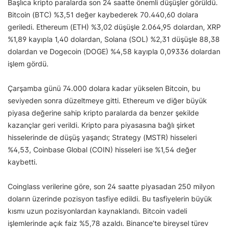
Başlıca kripto paralarda son 24 saatte önemli düşüşler görüldü.
Bitcoin (BTC) %3,51 değer kaybederek 70.440,60 dolara
geriledi. Ethereum (ETH) %3,02 düşüşle 2.064,95 dolardan, XRP
%1,89 kayıpla 1,40 dolardan, Solana (SOL) %2,31 düşüşle 88,38
dolardan ve Dogecoin (DOGE) %4,58 kayıpla 0,09336 dolardan
işlem gördü.
Çarşamba günü 74.000 dolara kadar yükselen Bitcoin, bu
seviyeden sonra düzeltmeye gitti. Ethereum ve diğer büyük
piyasa değerine sahip kripto paralarda da benzer şekilde
kazançlar geri verildi. Kripto para piyasasına bağlı şirket
hisselerinde de düşüş yaşandı; Strategy (MSTR) hisseleri
%4,53, Coinbase Global (COIN) hisseleri ise %1,54 değer
kaybetti.
Coinglass verilerine göre, son 24 saatte piyasadan 250 milyon
doların üzerinde pozisyon tasfiye edildi. Bu tasfiyelerin büyük
kısmı uzun pozisyonlardan kaynaklandı. Bitcoin vadeli
işlemlerinde açık faiz %5,78 azaldı. Binance’te bireysel türev