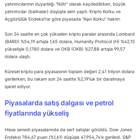
yatırımcılarının duyarlılığı “Nötr” olarak kaydedilirken, büyük
yatırımcılar (balinalar) düşüşte alım yaptı. Kripto Korku ve
Açgözlülük Endeksi’ne göre piyasada “Aşırı Korku” hakim.
Son 24 saatte en çok yükselen kripto paralar arasında Lombard
(BARD) %54,19 artışla 1,65 dolara, Humanity Protocol (H) %42,15
yükselişle 0,1780 dolara ve OKB (OKB) %27,88 artışla 99,57
dolara ulaştı.
Küresel kripto para piyasasının toplam değeri 2,41 trilyon dolara
gerilerken, bu rakam son 24 saatte %2,19’luk bir daralmaya
işaret ediyor.
Piyasalarda satış dalgası ve petrol
fiyatlarında yükseliş
Hisse senedi piyasalarında da sert satışlar görüldü. Dow Jones
Endeksi 784,67 puan (%1,61) düşüşle 47.954,74’e geriledi. S&P