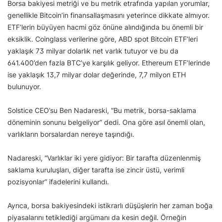
Borsa bakiyesi metriği ve bu metrik etrafında yapılan yorumlar,
genellikle Bitcoin’in finansallaşmasını yeterince dikkate almıyor.
ETF’lerin büyüyen hacmi göz önüne alındığında bu önemli bir
eksiklik. Coinglass verilerine göre, ABD spot Bitcoin ETF’leri
yaklaşık 73 milyar dolarlık net varlık tutuyor ve bu da
641.400’den fazla BTC’ye karşılık geliyor. Ethereum ETF’lerinde
ise yaklaşık 13,7 milyar dolar değerinde, 7,7 milyon ETH
bulunuyor.
Solstice CEO’su Ben Nadareski, “Bu metrik, borsa-saklama
döneminin sonunu belgeliyor” dedi. Ona göre asıl önemli olan,
varlıkların borsalardan nereye taşındığı.
Nadareski, “Varlıklar iki yere gidiyor: Bir tarafta düzenlenmiş
saklama kuruluşları, diğer tarafta ise zincir üstü, verimli
pozisyonlar” ifadelerini kullandı.
Ayrıca, borsa bakiyesindeki istikrarlı düşüşlerin her zaman boğa
piyasalarını tetiklediği argümanı da kesin değil. Örneğin