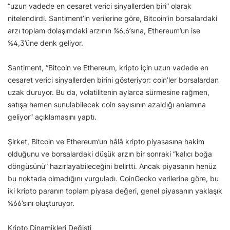
“uzun vadede en cesaret verici sinyallerden biri” olarak
nitelendirdi. Santiment’in verilerine göre, Bitcoin’in borsalardaki
arzı toplam dolaşımdaki arzının %6,6’sına, Ethereum’un ise
%4,3’üne denk geliyor.
Santiment, “Bitcoin ve Ethereum, kripto için uzun vadede en
cesaret verici sinyallerden birini gösteriyor: coin’ler borsalardan
uzak duruyor. Bu da, volatilitenin aylarca sürmesine rağmen,
satışa hemen sunulabilecek coin sayısının azaldığı anlamına
geliyor” açıklamasını yaptı.
Şirket, Bitcoin ve Ethereum’un hâlâ kripto piyasasına hakim
olduğunu ve borsalardaki düşük arzın bir sonraki “kalıcı boğa
döngüsünü” hazırlayabileceğini belirtti. Ancak piyasanın henüz
bu noktada olmadığını vurguladı. CoinGecko verilerine göre, bu
iki kripto paranın toplam piyasa değeri, genel piyasanın yaklaşık
%66’sını oluşturuyor.
Kripto Dinamikleri Değişti