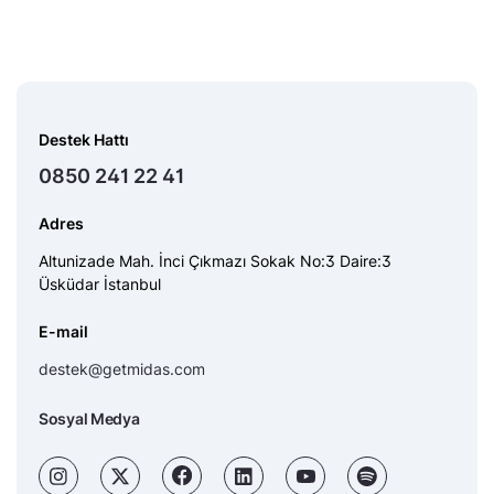
Destek Hattı
0850 241 22 41
Adres
Altunizade Mah. İnci Çıkmazı Sokak No:3 Daire:3
Üsküdar İstanbul
E-mail
destek@getmidas.com
Sosyal Medya