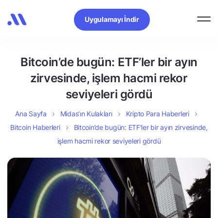
Uygulamayı İndir
Bitcoin’de bugün: ETF’ler bir ayın
zirvesinde, işlem hacmi rekor
seviyeleri gördü
Ana Sayfa
Midas’ın Kulakları
Kripto Para Haberleri
Bitcoin Haberleri
Bitcoin’de bugün: ETF’ler bir ayın zirvesinde,
işlem hacmi rekor seviyeleri gördü