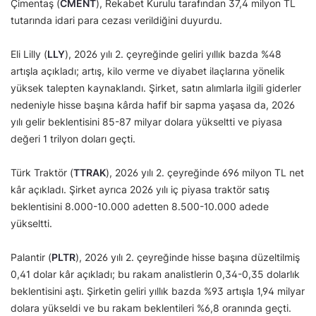
Çimentaş (
CMENT
), Rekabet Kurulu tarafından 37,4 milyon TL
tutarında idari para cezası verildiğini duyurdu.
Eli Lilly (
LLY
), 2026 yılı 2. çeyreğinde geliri yıllık bazda %48
artışla açıkladı; artış, kilo verme ve diyabet ilaçlarına yönelik
yüksek talepten kaynaklandı. Şirket, satın alımlarla ilgili giderler
nedeniyle hisse başına kârda hafif bir sapma yaşasa da, 2026
yılı gelir beklentisini 85-87 milyar dolara yükseltti ve piyasa
değeri 1 trilyon doları geçti.
Türk Traktör (
TTRAK
), 2026 yılı 2. çeyreğinde 696 milyon TL net
kâr açıkladı. Şirket ayrıca 2026 yılı iç piyasa traktör satış
beklentisini 8.000-10.000 adetten 8.500-10.000 adede
yükseltti.
Palantir (
PLTR
), 2026 yılı 2. çeyreğinde hisse başına düzeltilmiş
0,41 dolar kâr açıkladı; bu rakam analistlerin 0,34-0,35 dolarlık
beklentisini aştı. Şirketin geliri yıllık bazda %93 artışla 1,94 milyar
dolara yükseldi ve bu rakam beklentileri %6,8 oranında geçti.