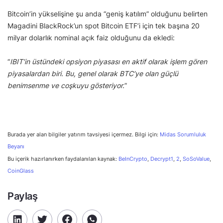
Bitcoin’in yükselişine şu anda “geniş katılım” olduğunu belirten
Magadini BlackRock’un spot Bitcoin ETF’i için tek başına 20
milyar dolarlık nominal açık faiz olduğunu da ekledi:
“
IBIT’in üstündeki opsiyon piyasası en aktif olarak işlem gören
piyasalardan biri. Bu, genel olarak BTC’ye olan güçlü
benimsenme ve coşkuyu gösteriyor.
”
Burada yer alan bilgiler yatırım tavsiyesi içermez. Bilgi için:
Midas Sorumluluk
Beyanı
Bu içerik hazırlanırken faydalanılan kaynak:
BeInCrypto
,
Decrypt1
,
2
,
SoSoValue
,
CoinGlass
Paylaş