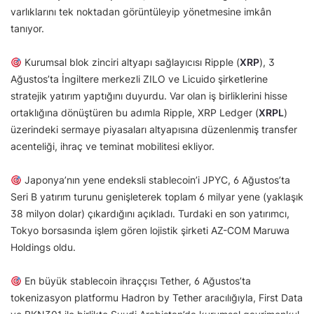
varlıklarını tek noktadan görüntüleyip yönetmesine imkân
tanıyor.
Kurumsal blok zinciri altyapı sağlayıcısı Ripple (
XRP
), 3
Ağustos’ta İngiltere merkezli ZILO ve Licuido şirketlerine
stratejik yatırım yaptığını duyurdu. Var olan iş birliklerini hisse
ortaklığına dönüştüren bu adımla Ripple, XRP Ledger (
XRPL
)
üzerindeki sermaye piyasaları altyapısına düzenlenmiş transfer
acenteliği, ihraç ve teminat mobilitesi ekliyor.
Japonya’nın yene endeksli stablecoin’i JPYC, 6 Ağustos’ta
Seri B yatırım turunu genişleterek toplam 6 milyar yene (yaklaşık
38 milyon dolar) çıkardığını açıkladı. Turdaki en son yatırımcı,
Tokyo borsasında işlem gören lojistik şirketi AZ-COM Maruwa
Holdings oldu.
En büyük stablecoin ihraççısı Tether, 6 Ağustos’ta
tokenizasyon platformu Hadron by Tether aracılığıyla, First Data