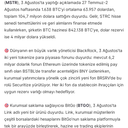
(
MSTR
), 3 Ağustos’ta yaptığı açıklamada 27 Temmuz-2
Ağustos haftasında 1.638 BTC’yi ortalama 63.957 dolardan,
toplam 104,7 milyon dolara sattığını duyurdu. Gelir, STRC hisse
senedi temettülerini ve geri alımlarını finanse etmede
kullanılırken, şirketin BTC hazinesi 842.138 BTC’ye, dolar rezervi
ise 4 milyar dolara yükseldi.
Dünyanın en büyük varlık yöneticisi BlackRock, 3 Ağustos’ta
iki yeni tokenize para piyasası fonunu duyurdu: mevcut 6,2
milyar dolarlık fonun Ethereum üzerinde tokenize edilmiş pay
sınıfı olan BSTBL’de transfer acenteliğini BNY üstlenirken,
kurumsal yatırımcılara yönelik çok zincirli yeni fon BRSRV’de bu
rolü Securitize yürütüyor. Her iki fon da stablecoin ihraççıları için
uygun rezerv varlığı olmayı hedefliyor.
Kurumsal saklama sağlayıcısı BitGo (
BTGO
), 3 Ağustos’ta
Link adlı yeni bir ürünü duyurdu. Link, kurumsal müşterilerin
çeşitli borsalardaki hesaplarını BitGo’nun saklama platformuyla
tek bir arayüzde birleştirerek, hazine ve trading ekiplerinin