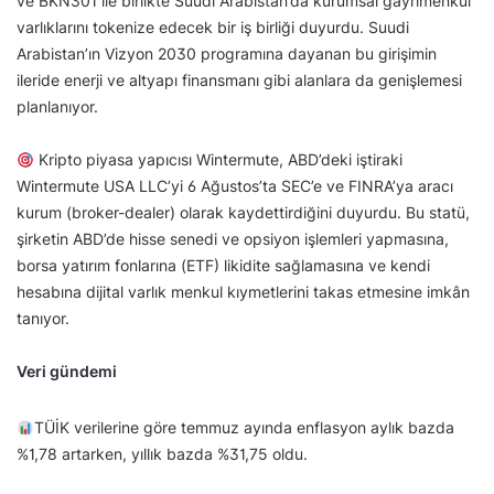
ve BKN301 ile birlikte Suudi Arabistan’da kurumsal gayrimenkul
varlıklarını tokenize edecek bir iş birliği duyurdu. Suudi
Arabistan’ın Vizyon 2030 programına dayanan bu girişimin
ileride enerji ve altyapı finansmanı gibi alanlara da genişlemesi
planlanıyor.
Kripto piyasa yapıcısı Wintermute, ABD’deki iştiraki
Wintermute USA LLC’yi 6 Ağustos’ta SEC’e ve FINRA’ya aracı
kurum (broker-dealer) olarak kaydettirdiğini duyurdu. Bu statü,
şirketin ABD’de hisse senedi ve opsiyon işlemleri yapmasına,
borsa yatırım fonlarına (ETF) likidite sağlamasına ve kendi
hesabına dijital varlık menkul kıymetlerini takas etmesine imkân
tanıyor.
Veri gündemi
TÜİK verilerine göre temmuz ayında enflasyon aylık bazda
%1,78 artarken, yıllık bazda %31,75 oldu.