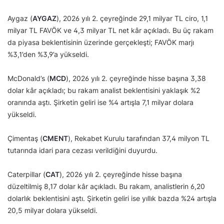
Aygaz (
AYGAZ
), 2026 yılı 2. çeyreğinde 29,1 milyar TL ciro, 1,1
milyar TL FAVÖK ve 4,3 milyar TL net kâr açıkladı. Bu üç rakam
da piyasa beklentisinin üzerinde gerçekleşti; FAVÖK marjı
%3,1’den %3,9’a yükseldi.
McDonald’s (
MCD
), 2026 yılı 2. çeyreğinde hisse başına 3,38
dolar kâr açıkladı; bu rakam analist beklentisini yaklaşık %2
oranında aştı. Şirketin geliri ise %4 artışla 7,1 milyar dolara
yükseldi.
Çimentaş (
CMENT
), Rekabet Kurulu tarafından 37,4 milyon TL
tutarında idari para cezası verildiğini duyurdu.
Caterpillar (
CAT
), 2026 yılı 2. çeyreğinde hisse başına
düzeltilmiş 8,17 dolar kâr açıkladı. Bu rakam, analistlerin 6,20
dolarlık beklentisini aştı. Şirketin geliri ise yıllık bazda %24 artışla
20,5 milyar dolara yükseldi.