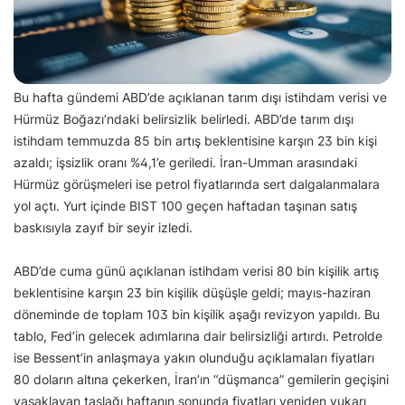
Bu hafta gündemi ABD’de açıklanan tarım dışı istihdam verisi ve
Hürmüz Boğazı’ndaki belirsizlik belirledi. ABD’de tarım dışı
istihdam temmuzda 85 bin artış beklentisine karşın 23 bin kişi
azaldı; işsizlik oranı %4,1’e geriledi. İran-Umman arasındaki
Hürmüz görüşmeleri ise petrol fiyatlarında sert dalgalanmalara
yol açtı. Yurt içinde BIST 100 geçen haftadan taşınan satış
baskısıyla zayıf bir seyir izledi.
ABD’de cuma günü açıklanan istihdam verisi 80 bin kişilik artış
beklentisine karşın 23 bin kişilik düşüşle geldi; mayıs-haziran
döneminde de toplam 103 bin kişilik aşağı revizyon yapıldı. Bu
tablo, Fed’in gelecek adımlarına dair belirsizliği artırdı. Petrolde
ise Bessent’in anlaşmaya yakın olunduğu açıklamaları fiyatları
80 doların altına çekerken, İran’ın “düşmanca” gemilerin geçişini
yasaklayan taslağı haftanın sonunda fiyatları yeniden yukarı