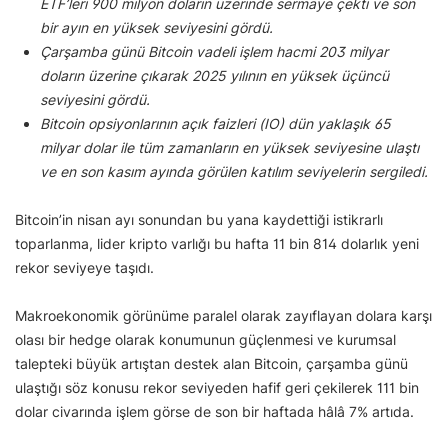
ETF’leri 900 milyon doların üzerinde sermaye çekti ve son
bir ayın en yüksek seviyesini gördü.
Çarşamba günü Bitcoin vadeli işlem hacmi 203 milyar
doların üzerine çıkarak 2025 yılının en yüksek üçüncü
seviyesini gördü.
Bitcoin opsiyonlarının açık faizleri (IO) dün yaklaşık 65
milyar dolar ile tüm zamanların en yüksek seviyesine ulaştı
ve en son kasım ayında görülen katılım seviyelerin sergiledi.
Bitcoin’in nisan ayı sonundan bu yana kaydettiği istikrarlı
toparlanma, lider kripto varlığı bu hafta 11 bin 814 dolarlık yeni
rekor seviyeye taşıdı.
Makroekonomik görünüme paralel olarak zayıflayan dolara karşı
olası bir hedge olarak konumunun güçlenmesi ve kurumsal
talepteki büyük artıştan destek alan Bitcoin, çarşamba günü
ulaştığı söz konusu rekor seviyeden hafif geri çekilerek 111 bin
dolar civarında işlem görse de son bir haftada hâlâ 7% artıda.