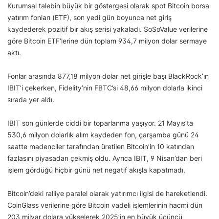
Kurumsal talebin büyük bir göstergesi olarak spot Bitcoin borsa
yatırım fonları (ETF), son yedi gün boyunca net giriş
kaydederek pozitif bir akış serisi yakaladı. SoSoValue verilerine
göre Bitcoin ETF’lerine dün toplam 934,7 milyon dolar sermaye
aktı.
Fonlar arasında 877,18 milyon dolar net girişle başı BlackRock’ın
IBIT’i çekerken, Fidelity’nin FBTC’si 48,66 milyon dolarla ikinci
sırada yer aldı.
IBIT son günlerde ciddi bir toparlanma yaşıyor. 21 Mayıs’ta
530,6 milyon dolarlık alım kaydeden fon, çarşamba günü 24
saatte madenciler tarafından üretilen Bitcoin’in 10 katından
fazlasını piyasadan çekmiş oldu. Ayrıca IBIT, 9 Nisan’dan beri
işlem gördüğü hiçbir günü net negatif akışla kapatmadı.
Bitcoin’deki ralliye paralel olarak yatırımcı ilgisi de hareketlendi.
CoinGlass verilerine göre Bitcoin vadeli işlemlerinin hacmi dün
203 milyar dolara yükselerek 2025’in en büyük üçüncü