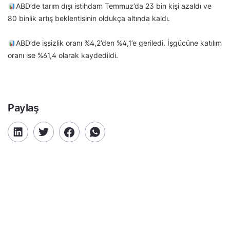
ABD’de tarım dışı istihdam Temmuz’da 23 bin kişi azaldı ve
80 binlik artış beklentisinin oldukça altında kaldı.
ABD’de işsizlik oranı %4,2’den %4,1’e geriledi. İşgücüne katılım
oranı ise %61,4 olarak kaydedildi.
Paylaş