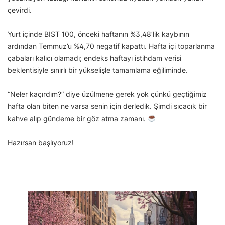
çevirdi.
Yurt içinde BIST 100, önceki haftanın %3,48’lik kaybının
ardından Temmuz’u %4,70 negatif kapattı. Hafta içi toparlanma
çabaları kalıcı olamadı; endeks haftayı istihdam verisi
beklentisiyle sınırlı bir yükselişle tamamlama eğiliminde.
“Neler kaçırdım?” diye üzülmene gerek yok çünkü geçtiğimiz
hafta olan biten ne varsa senin için derledik. Şimdi sıcacık bir
kahve alıp gündeme bir göz atma zamanı.
Hazırsan başlıyoruz!