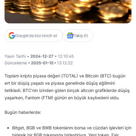
Google'da bizi tercih et
Takip Et
Yayın Tarihi •
2024-12-27
• 12:10:45
Güncelleme
• 2025-01-15 •
13:12:22
Toplam kripto piyasa değeri (TOTAL) ve Bitcoin (BTC) bugün
ert bir düşüş yaşadı ve piyasa genelinde düşüş eğilimini
tetikledi. BTC’nin izinden giden birçok altcoin grafiklerde düşüş
yaşarken, Fantom (FTM) günün en büyük kaybedeni oldu.
Bugün haberlerde:
Bitget, BGB ve BWB tokenlarını borsa ve cüzdan işlevleri için
birleşik bir BGB tokenında birleştiriyor. Yeni token, Fair