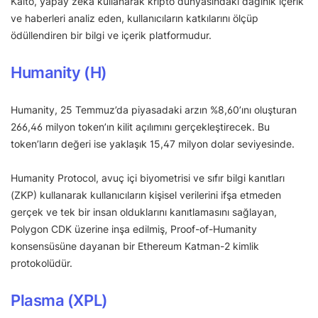
Kaito, yapay zeka kullanarak kripto dünyasındaki dağınık içerik
ve haberleri analiz eden, kullanıcıların katkılarını ölçüp
ödüllendiren bir bilgi ve içerik platformudur.
Humanity (H)
Humanity, 25 Temmuz’da piyasadaki arzın %8,60’ını oluşturan
266,46 milyon token’ın kilit açılımını gerçekleştirecek. Bu
token’ların değeri ise yaklaşık 15,47 milyon dolar seviyesinde.
Humanity Protocol, avuç içi biyometrisi ve sıfır bilgi kanıtları
(ZKP) kullanarak kullanıcıların kişisel verilerini ifşa etmeden
gerçek ve tek bir insan olduklarını kanıtlamasını sağlayan,
Polygon CDK üzerine inşa edilmiş, Proof-of-Humanity
konsensüsüne dayanan bir Ethereum Katman-2 kimlik
protokolüdür.
Plasma (XPL)