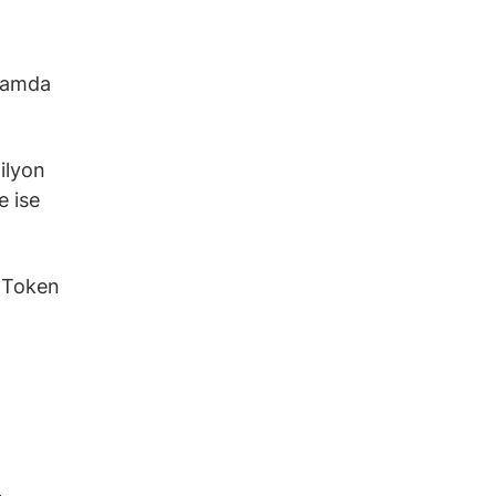
plamda
ilyon
e ise
e Token