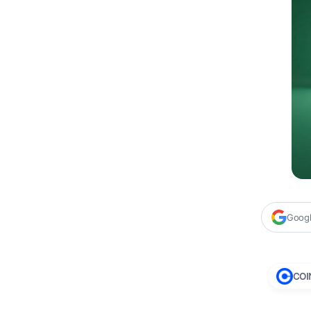
Google
COI