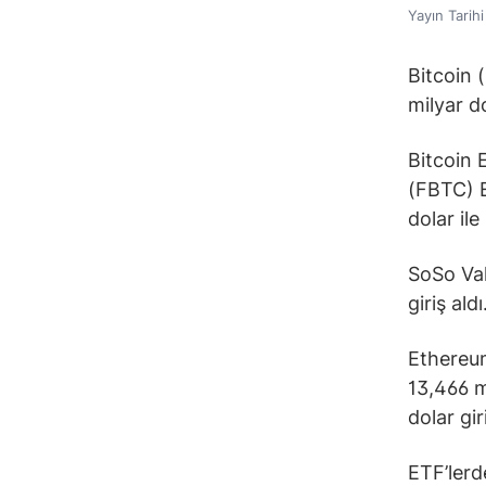
Yayın Tarih
Bitcoin 
milyar do
Bitcoin E
(FBTC) E
dolar ile
SoSo Val
giriş aldı
Ethereum
13,466 m
dolar gir
ETF’lerd