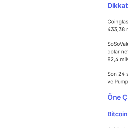
Dikkat
Coinglas
433,38 m
SoSoValu
dolar ne
82,4 mil
Son 24 s
ve Pump.
Öne Çı
Bitcoin