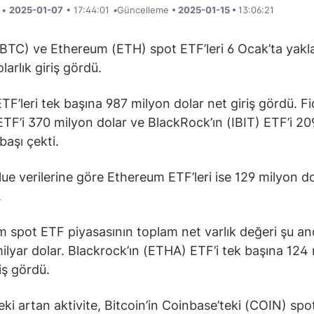
i •
2025-01-07
• 17:44:01
•
Güncelleme
• 2025-01-15 •
13:06:21
(BTC) ve Ethereum (ETH) spot ETF’leri 6 Ocak’ta yakla
larlık giriş gördü.
TF’leri tek başına 987 milyon dolar net giriş gördü. Fid
TF’i 370 milyon dolar ve BlackRock’ın (IBIT) ETF’i 20
 başı çekti.
ue verilerine göre Ethereum ETF’leri ise 129 milyon do
.
 spot ETF piyasasının toplam net varlık değeri şu a
ilyar dolar. Blackrock’ın (ETHA) ETF’i tek başına 124
iş gördü.
eki artan aktivite, Bitcoin’in Coinbase’teki (COIN) spot