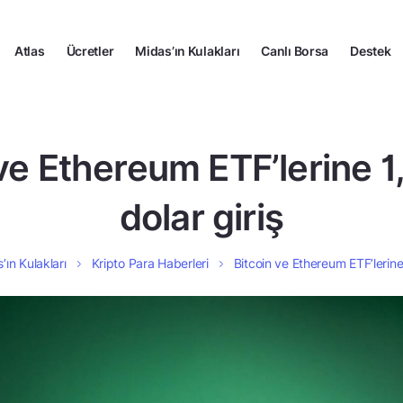
Atlas
Ücretler
Midas’ın Kulakları
Canlı Borsa
Destek
ve Ethereum ETF’lerine 1
dolar giriş
’ın Kulakları
Kripto Para Haberleri
Bitcoin ve Ethereum ETF’lerine 