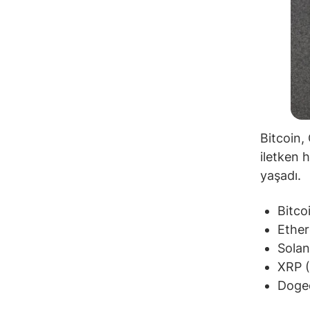
Bitcoin,
iletken h
yaşadı.
Bitco
Ethe
Sola
XRP 
Doge