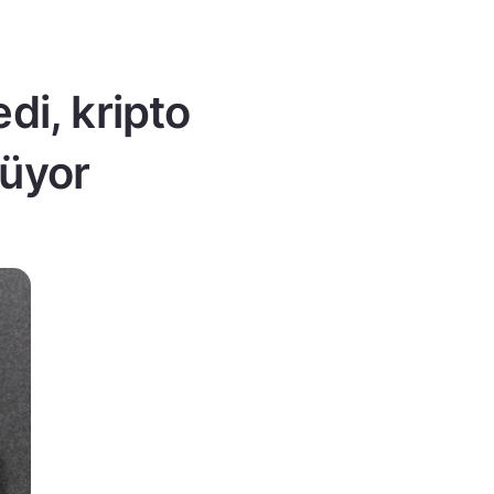
edi, kripto
rüyor