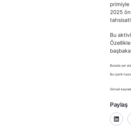
primiyle
2025 önc
tahsisatl
Bu aktiv
Özellikl
başbakan
Burada yer ala
Bu içerik hazı
Görsel kaynak
Paylaş