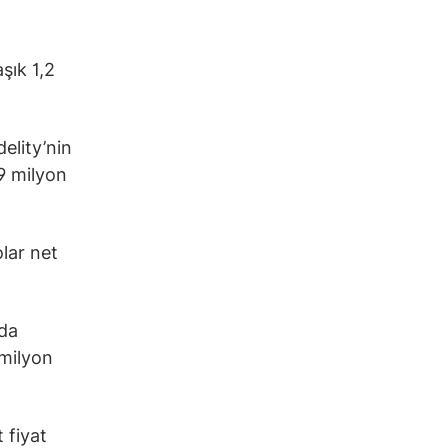
şık 1,2
elity’nin
9 milyon
lar net
nda
 milyon
 fiyat