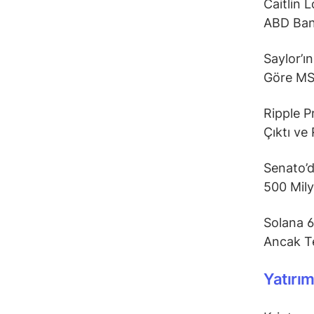
Caitlin 
ABD Bank
Saylor’ı
Göre MST
Ripple P
Çıktı ve
Senato’d
500 Mily
Solana 6
Ancak Te
Yatırım