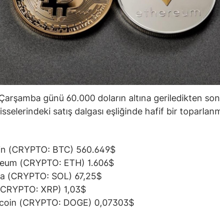
 Çarşamba günü 60.000 doların altına geriledikten son
isselerindeki satış dalgası eşliğinde hafif bir toparlan
in (CRYPTO: BTC) 560.649$
reum (CRYPTO: ETH) 1.606$
na (CRYPTO: SOL) 67,25$
(CRYPTO: XRP) 1,03$
coin (CRYPTO: DOGE) 0,07303$