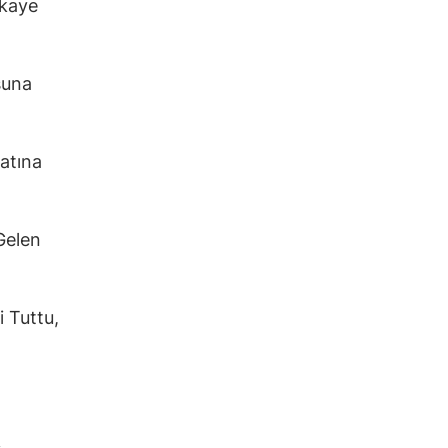
ikaye
suna
atına
Gelen
i Tuttu,