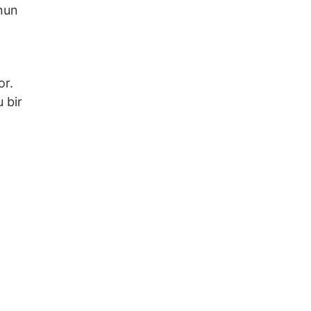
unun
or.
 bir