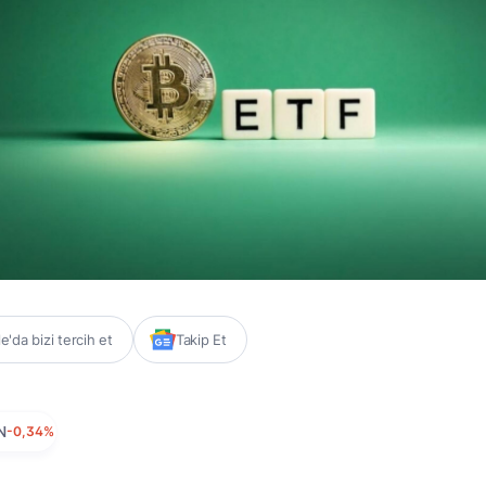
'da bizi tercih et
Takip Et
N
-0,34%