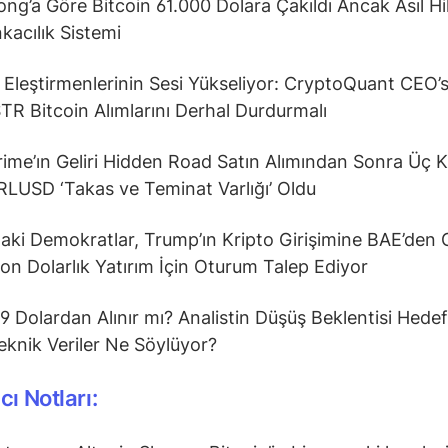
Long’a Göre Bitcoin 61.000 Dolara Çakıldı Ancak Asıl H
acılık Sistemi
n Eleştirmenlerinin Sesi Yükseliyor: CryptoQuant CEO’
R Bitcoin Alımlarını Derhal Durdurmalı
rime’ın Geliri Hidden Road Satın Alımından Sonra Üç K
 RLUSD ‘Takas ve Teminat Varlığı’ Oldu
aki Demokratlar, Trump’ın Kripto Girişimine BAE’den 
on Dolarlık Yatırım İçin Oturum Talep Ediyor
9 Dolardan Alınır mı? Analistin Düşüş Beklentisi Hedef
knik Veriler Ne Söylüyor?
cı Notları: