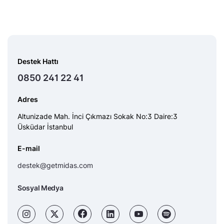
Destek Hattı
0850 241 22 41
Adres
Altunizade Mah. İnci Çıkmazı Sokak No:3 Daire:3
Üsküdar İstanbul
E-mail
destek@getmidas.com
Sosyal Medya