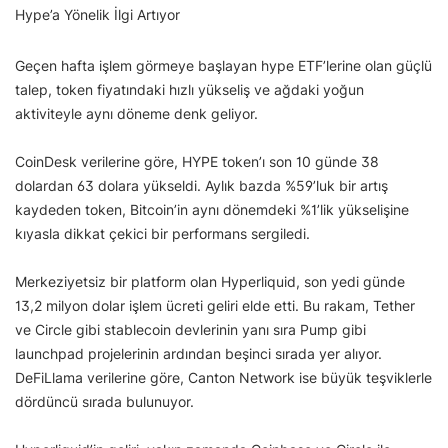
Hype’a Yönelik İlgi Artıyor
Geçen hafta işlem görmeye başlayan hype ETF’lerine olan güçlü
talep, token fiyatındaki hızlı yükseliş ve ağdaki yoğun
aktiviteyle aynı döneme denk geliyor.
CoinDesk verilerine göre, HYPE token’ı son 10 günde 38
dolardan 63 dolara yükseldi. Aylık bazda %59’luk bir artış
kaydeden token, Bitcoin’in aynı dönemdeki %1’lik yükselişine
kıyasla dikkat çekici bir performans sergiledi.
Merkeziyetsiz bir platform olan Hyperliquid, son yedi günde
13,2 milyon dolar işlem ücreti geliri elde etti. Bu rakam, Tether
ve Circle gibi stablecoin devlerinin yanı sıra Pump gibi
launchpad projelerinin ardından beşinci sırada yer alıyor.
DeFiLlama verilerine göre, Canton Network ise büyük teşviklerle
dördüncü sırada bulunuyor.