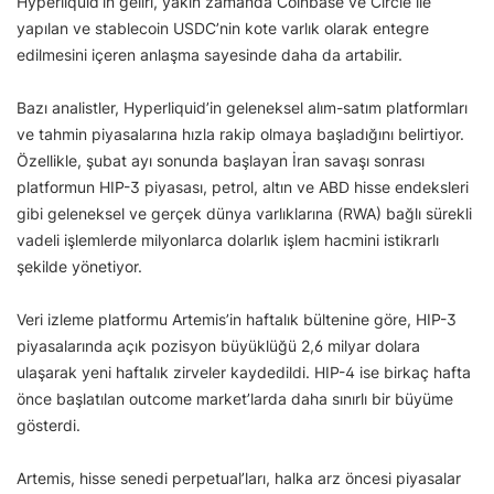
Hyperliquid’in geliri, yakın zamanda Coinbase ve Circle ile
yapılan ve stablecoin USDC’nin kote varlık olarak entegre
edilmesini içeren anlaşma sayesinde daha da artabilir.
Bazı analistler, Hyperliquid’in geleneksel alım-satım platformları
ve tahmin piyasalarına hızla rakip olmaya başladığını belirtiyor.
Özellikle, şubat ayı sonunda başlayan İran savaşı sonrası
platformun HIP-3 piyasası, petrol, altın ve ABD hisse endeksleri
gibi geleneksel ve gerçek dünya varlıklarına (RWA) bağlı sürekli
vadeli işlemlerde milyonlarca dolarlık işlem hacmini istikrarlı
şekilde yönetiyor.
Veri izleme platformu Artemis’in haftalık bültenine göre, HIP-3
piyasalarında açık pozisyon büyüklüğü 2,6 milyar dolara
ulaşarak yeni haftalık zirveler kaydedildi. HIP-4 ise birkaç hafta
önce başlatılan outcome market’larda daha sınırlı bir büyüme
gösterdi.
Artemis, hisse senedi perpetual’ları, halka arz öncesi piyasalar