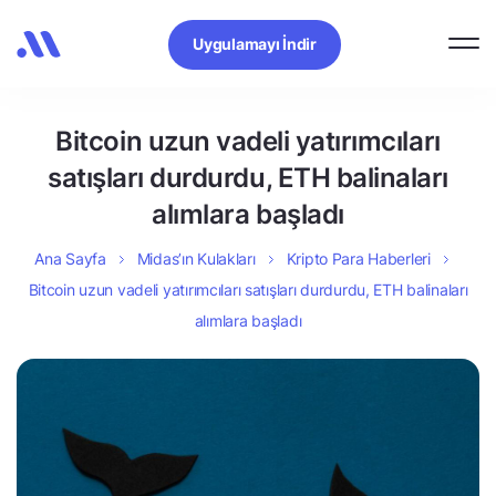
Uygulamayı İndir
Bitcoin uzun vadeli yatırımcıları
satışları durdurdu, ETH balinaları
alımlara başladı
Ana Sayfa
Midas’ın Kulakları
Kripto Para Haberleri
Bitcoin uzun vadeli yatırımcıları satışları durdurdu, ETH balinaları
alımlara başladı