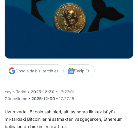
Google'da bizi tercih et
Takip Et
Yayın Tarihi •
2025-12-30
• 17:27:01
Güncelleme
• 2025-12-30 •
17:27:15
Uzun vadeli Bitcoin sahipleri, altı ay sonra ilk kez büyük
miktardaki Bitcoin’lerini satmaktan vazgeçerken, Ethereum
balinaları da birikimlerini artırdı.