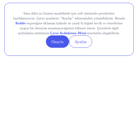
LayerZero (ZRO)
Kaito (KAITO)