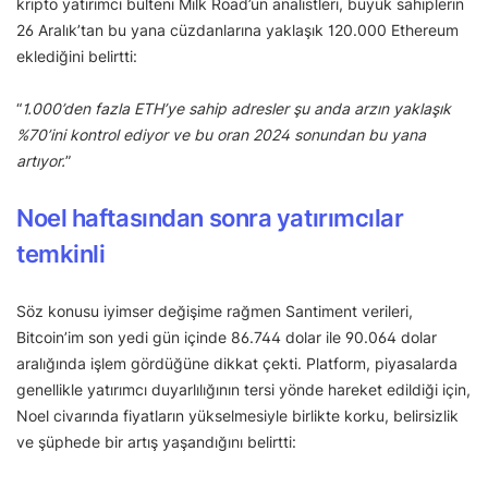
kripto yatırımcı bülteni Milk Road’un analistleri, büyük sahiplerin
26 Aralık’tan bu yana cüzdanlarına yaklaşık 120.000 Ethereum
eklediğini belirtti:
“
1.000’den fazla ETH’ye sahip adresler şu anda arzın yaklaşık
%70’ini kontrol ediyor ve bu oran 2024 sonundan bu yana
artıyor.
”
Noel haftasından sonra yatırımcılar
temkinli
Söz konusu iyimser değişime rağmen Santiment verileri,
Bitcoin’im son yedi gün içinde 86.744 dolar ile 90.064 dolar
aralığında işlem gördüğüne dikkat çekti. Platform, piyasalarda
genellikle yatırımcı duyarlılığının tersi yönde hareket edildiği için,
Noel civarında fiyatların yükselmesiyle birlikte korku, belirsizlik
ve şüphede bir artış yaşandığını belirtti: