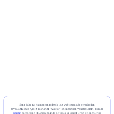
LayerZero (ZRO)