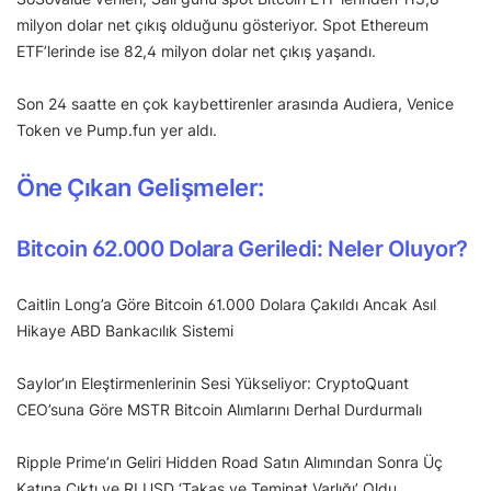
milyon dolar net çıkış olduğunu gösteriyor. Spot Ethereum
ETF’lerinde ise 82,4 milyon dolar net çıkış yaşandı.
Son 24 saatte en çok kaybettirenler arasında Audiera, Venice
Token ve Pump.fun yer aldı.
Öne Çıkan Gelişmeler:
Bitcoin 62.000 Dolara Geriledi: Neler Oluyor?
Caitlin Long’a Göre Bitcoin 61.000 Dolara Çakıldı Ancak Asıl
Hikaye ABD Bankacılık Sistemi
Saylor’ın Eleştirmenlerinin Sesi Yükseliyor: CryptoQuant
CEO’suna Göre MSTR Bitcoin Alımlarını Derhal Durdurmalı
Ripple Prime’ın Geliri Hidden Road Satın Alımından Sonra Üç
Katına Çıktı ve RLUSD ‘Takas ve Teminat Varlığı’ Oldu