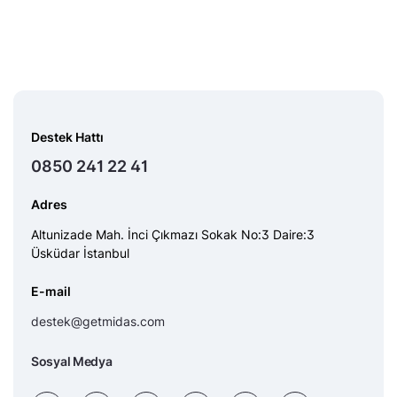
Destek Hattı
0850 241 22 41
Adres
Altunizade Mah. İnci Çıkmazı Sokak No:3 Daire:3
Üsküdar İstanbul
E-mail
destek@getmidas.com
Sosyal Medya