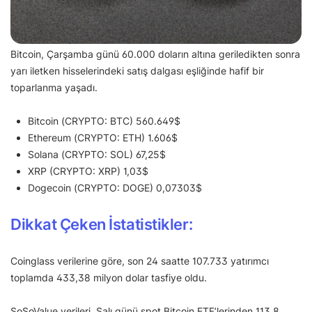
Bitcoin, Çarşamba günü 60.000 doların altına geriledikten sonra
yarı iletken hisselerindeki satış dalgası eşliğinde hafif bir
toparlanma yaşadı.
Bitcoin (CRYPTO: BTC) 560.649$
Ethereum (CRYPTO: ETH) 1.606$
Solana (CRYPTO: SOL) 67,25$
XRP (CRYPTO: XRP) 1,03$
Dogecoin (CRYPTO: DOGE) 0,07303$
Dikkat Çeken İstatistikler:
Coinglass verilerine göre, son 24 saatte 107.733 yatırımcı
toplamda 433,38 milyon dolar tasfiye oldu.
SoSoValue verileri, Salı günü spot Bitcoin ETF’lerinden 113,8