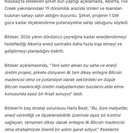
Nasdaq’ta listelenen şirket dün yaptığı açıklamada, Alberta, Fox
Creek yakınlarındaki 19 dönümlük arazide izinleri ve lisansları
bulunan sahayı satın aldığını duyurdu. Şirket, projenin 1 GW
güce kadar ölçeklendirme potansiyeline sahip olduğunu söyledi.
Bitdeer, 2026 yılının dördüncü çeyreğine kadar enerjilendirmeyi
hedeflediği Alberta enerji santralini daha fazla inşa etmeyi ve
geliştirmeyi planladığını belirtti.
Bitdeer açıklamasında, “
Yeni satın alınan bu saha ve enerji
üretim projesi, şirkete dünyanın ilk tam dikey entegre Bitcoin
madencisi olma ve potansiyel olarak sektördeki en düşük
Bitcoin madenciliği üretim maliyetlerinden bazılarını elde etme
konusunda eşsiz bir fırsat sunuyor
” dedi.
Bitdeer’in baş strateji sorumlusu Haris Basit, “
Bu, bize maliyetler,
enerji verimliliği ve ölçeklenebilirlik üzerinde eşsiz bir kontrol
sağlayan, tamamen dikey olarak entegre ilk Bitcoin madencisi
olma stratejimizde önemli bir adımı işaret ediyor
.” ifadelerini