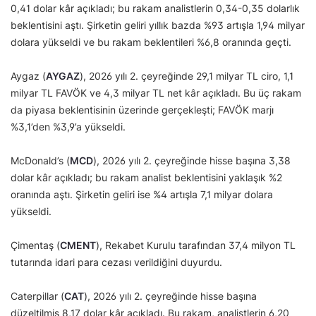
0,41 dolar kâr açıkladı; bu rakam analistlerin 0,34-0,35 dolarlık
beklentisini aştı. Şirketin geliri yıllık bazda %93 artışla 1,94 milyar
dolara yükseldi ve bu rakam beklentileri %6,8 oranında geçti.
Aygaz (
AYGAZ
), 2026 yılı 2. çeyreğinde 29,1 milyar TL ciro, 1,1
milyar TL FAVÖK ve 4,3 milyar TL net kâr açıkladı. Bu üç rakam
da piyasa beklentisinin üzerinde gerçekleşti; FAVÖK marjı
%3,1’den %3,9’a yükseldi.
McDonald’s (
MCD
), 2026 yılı 2. çeyreğinde hisse başına 3,38
dolar kâr açıkladı; bu rakam analist beklentisini yaklaşık %2
oranında aştı. Şirketin geliri ise %4 artışla 7,1 milyar dolara
yükseldi.
Çimentaş (
CMENT
), Rekabet Kurulu tarafından 37,4 milyon TL
tutarında idari para cezası verildiğini duyurdu.
Caterpillar (
CAT
), 2026 yılı 2. çeyreğinde hisse başına
düzeltilmiş 8,17 dolar kâr açıkladı. Bu rakam, analistlerin 6,20