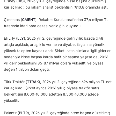
Disney (
DIS
), 2026 yılı 3. çeyreğinde hisse başına düzeltilmiş
kâr açıkladı; bu rakam analist beklentisini %10,8 oranında aştı.
Çimentaş (
CMENT
), Rekabet Kurulu tarafından 37,4 milyon TL
tutarında idari para cezası verildiğini duyurdu.
Eli Lilly (
LLY
), 2026 yılı 2. çeyreğinde geliri yıllık bazda %48
artışla açıkladı; artış, kilo verme ve diyabet ilaçlarına yönelik
yüksek talepten kaynaklandı. Şirket, satın alımlarla ilgili giderler
nedeniyle hisse başına kârda hafif bir sapma yaşasa da, 2026
yılı gelir beklentisini 85-87 milyar dolara yükseltti ve piyasa
değeri 1 trilyon doları geçti.
Türk Traktör (
TTRAK
), 2026 yılı 2. çeyreğinde 696 milyon TL net
kâr açıkladı. Şirket ayrıca 2026 yılı iç piyasa traktör satış
beklentisini 8.000-10.000 adetten 8.500-10.000 adede
yükseltti.
Palantir (
PLTR
), 2026 yılı 2. çeyreğinde hisse başına düzeltilmiş