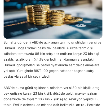
Bu hafta gündemi ABD’de açıklanan tarım dışı istihdam verisi ve
Hürmüz Boğazı’ndaki belirsizlik belirledi. ABD’de tarım dışı
istihdam temmuzda 85 bin artış beklentisine karşın 23 bin kişi
azaldı; işsizlik oranı %4,1’e geriledi. İran-Umman arasındaki
Hürmüz görüşmeleri ise petrol fiyatlarında sert dalgalanmalara
yol açtı. Yurt içinde BIST 100 geçen haftadan taşınan satış
baskısıyla zayıf bir seyir izledi.
ABD’de cuma günü açıklanan istihdam verisi 80 bin kişilik artış
beklentisine karşın 23 bin kişilik düşüşle geldi; mayıs-haziran
döneminde de toplam 103 bin kişilik aşağı revizyon yapıldı. Bu
tablo, Fed’in gelecek adımlarına dair belirsizliği artırdı. Petrolde