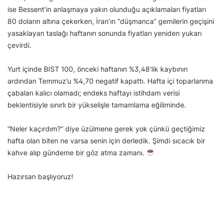
ise Bessent’in anlaşmaya yakın olunduğu açıklamaları fiyatları
80 doların altına çekerken, İran’ın “düşmanca” gemilerin geçişini
yasaklayan taslağı haftanın sonunda fiyatları yeniden yukarı
çevirdi.
Yurt içinde BIST 100, önceki haftanın %3,48’lik kaybının
ardından Temmuz’u %4,70 negatif kapattı. Hafta içi toparlanma
çabaları kalıcı olamadı; endeks haftayı istihdam verisi
beklentisiyle sınırlı bir yükselişle tamamlama eğiliminde.
“Neler kaçırdım?” diye üzülmene gerek yok çünkü geçtiğimiz
hafta olan biten ne varsa senin için derledik. Şimdi sıcacık bir
kahve alıp gündeme bir göz atma zamanı.
Hazırsan başlıyoruz!