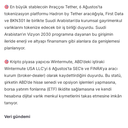
En büyük stablecoin ihraççısı Tether, 6 Ağustos’ta
tokenizasyon platformu Hadron by Tether aracılığıyla, First Data
ve BKN301 ile birlikte Suudi Arabistan’da kurumsal gayrimenkul
varlıklarını tokenize edecek bir iş birliği duyurdu. Suudi
Arabistan’ın Vizyon 2030 programına dayanan bu girişimin
ileride enerji ve altyapı finansmanı gibi alanlara da genişlemesi
planlanıyor.
Kripto piyasa yapıcısı Wintermute, ABD’deki iştiraki
Wintermute USA LLC’yi 6 Ağustos’ta SEC’e ve FINRA’ya aracı
kurum (broker-dealer) olarak kaydettirdiğini duyurdu. Bu statü,
şirketin ABD’de hisse senedi ve opsiyon işlemleri yapmasına,
borsa yatırım fonlarına (ETF) likidite sağlamasına ve kendi
hesabına dijital varlık menkul kıymetlerini takas etmesine imkân
tanıyor.
Veri gündemi