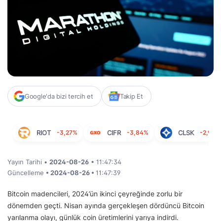
Google'da bizi tercih et
Takip Et
RIOT
-3,27%
CIFR
-3,84%
CLSK
-2,97%
Yayın Tarihi •
2024-08-26
• 11:47:34
Güncelleme
• 2024-08-26 •
11:47:39
Bitcoin madencileri, 2024’ün ikinci çeyreğinde zorlu bir
dönemden geçti. Nisan ayında gerçekleşen dördüncü Bitcoin
yarılanma olayı, günlük coin üretimlerini yarıya indirdi.