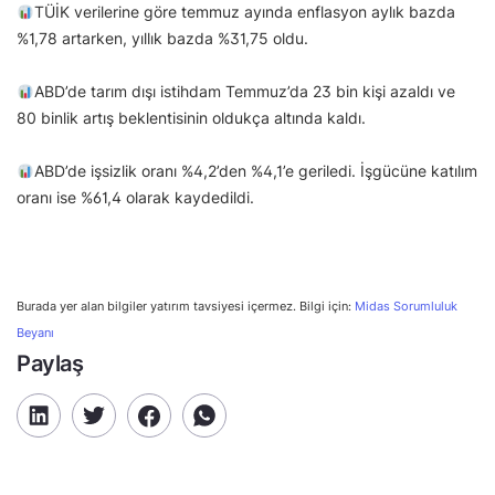
TÜİK verilerine göre temmuz ayında enflasyon aylık bazda
%1,78 artarken, yıllık bazda %31,75 oldu.
ABD’de tarım dışı istihdam Temmuz’da 23 bin kişi azaldı ve
80 binlik artış beklentisinin oldukça altında kaldı.
ABD’de işsizlik oranı %4,2’den %4,1’e geriledi. İşgücüne katılım
oranı ise %61,4 olarak kaydedildi.
Burada yer alan bilgiler yatırım tavsiyesi içermez. Bilgi için:
Midas Sorumluluk
Beyanı
Paylaş