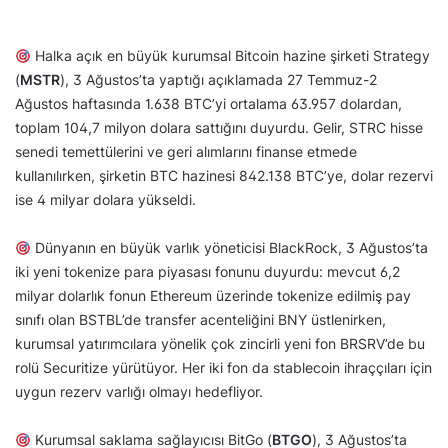
Halka açık en büyük kurumsal Bitcoin hazine şirketi Strategy
(
MSTR
), 3 Ağustos’ta yaptığı açıklamada 27 Temmuz-2
Ağustos haftasında 1.638 BTC’yi ortalama 63.957 dolardan,
toplam 104,7 milyon dolara sattığını duyurdu. Gelir, STRC hisse
senedi temettülerini ve geri alımlarını finanse etmede
kullanılırken, şirketin BTC hazinesi 842.138 BTC’ye, dolar rezervi
ise 4 milyar dolara yükseldi.
Dünyanın en büyük varlık yöneticisi BlackRock, 3 Ağustos’ta
iki yeni tokenize para piyasası fonunu duyurdu: mevcut 6,2
milyar dolarlık fonun Ethereum üzerinde tokenize edilmiş pay
sınıfı olan BSTBL’de transfer acenteliğini BNY üstlenirken,
kurumsal yatırımcılara yönelik çok zincirli yeni fon BRSRV’de bu
rolü Securitize yürütüyor. Her iki fon da stablecoin ihraççıları için
uygun rezerv varlığı olmayı hedefliyor.
Kurumsal saklama sağlayıcısı BitGo (
BTGO
), 3 Ağustos’ta