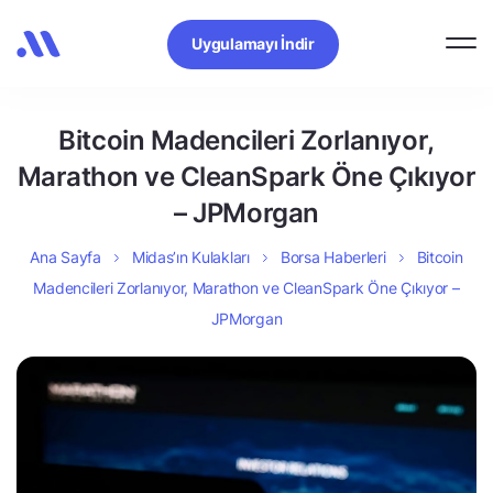
Uygulamayı İndir
Bitcoin Madencileri Zorlanıyor,
Marathon ve CleanSpark Öne Çıkıyor
– JPMorgan
Ana Sayfa
Midas’ın Kulakları
Borsa Haberleri
Bitcoin
Madencileri Zorlanıyor, Marathon ve CleanSpark Öne Çıkıyor –
JPMorgan