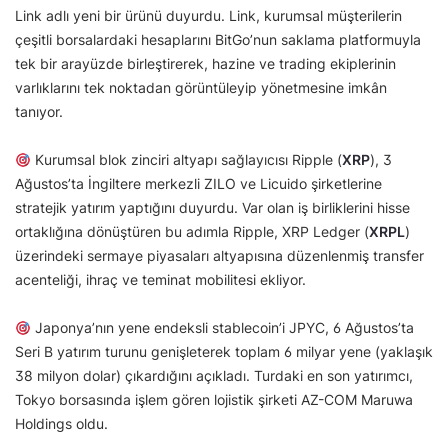
Link adlı yeni bir ürünü duyurdu. Link, kurumsal müşterilerin
çeşitli borsalardaki hesaplarını BitGo’nun saklama platformuyla
tek bir arayüzde birleştirerek, hazine ve trading ekiplerinin
varlıklarını tek noktadan görüntüleyip yönetmesine imkân
tanıyor.
Kurumsal blok zinciri altyapı sağlayıcısı Ripple (
XRP
), 3
Ağustos’ta İngiltere merkezli ZILO ve Licuido şirketlerine
stratejik yatırım yaptığını duyurdu. Var olan iş birliklerini hisse
ortaklığına dönüştüren bu adımla Ripple, XRP Ledger (
XRPL
)
üzerindeki sermaye piyasaları altyapısına düzenlenmiş transfer
acenteliği, ihraç ve teminat mobilitesi ekliyor.
Japonya’nın yene endeksli stablecoin’i JPYC, 6 Ağustos’ta
Seri B yatırım turunu genişleterek toplam 6 milyar yene (yaklaşık
38 milyon dolar) çıkardığını açıkladı. Turdaki en son yatırımcı,
Tokyo borsasında işlem gören lojistik şirketi AZ-COM Maruwa
Holdings oldu.