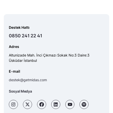
Destek Hattı
0850 241 22 41
Adres
Altunizade Mah. İnci Çıkmazı Sokak No:3 Daire:3
Üsküdar İstanbul
E-mail
destek@getmidas.com
Sosyal Medya