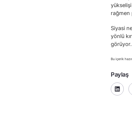
yükseliş
rağmen p
Siyasi ne
yönlü kı
görüyor.
Bu içerik hazı
Paylaş