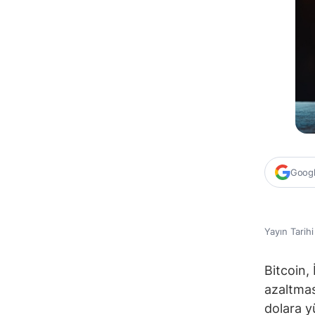
Google
Yayın Tarih
Bitcoin,
azaltmas
dolara yü