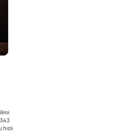
limi
.343
 hızlı