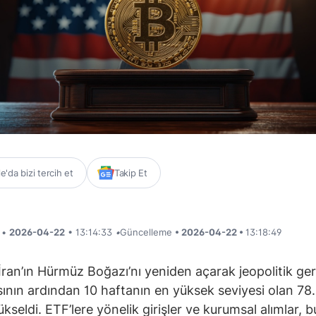
'da bizi tercih et
Takip Et
i •
2026-04-22
• 13:14:33
•
Güncelleme
• 2026-04-22 •
13:18:49
 İran’ın Hürmüz Boğazı’nı yeniden açarak jeopolitik geri
ının ardından 10 haftanın en yüksek seviyesi olan 78
kseldi. ETF’lere yönelik girişler ve kurumsal alımlar, bu