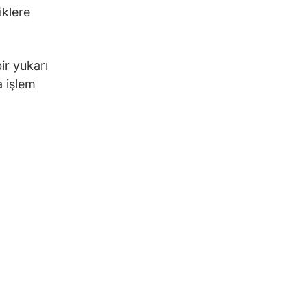
iklere
bir yukarı
a işlem