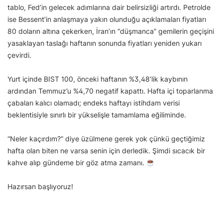
tablo, Fed’in gelecek adımlarına dair belirsizliği artırdı. Petrolde
ise Bessent’in anlaşmaya yakın olunduğu açıklamaları fiyatları
80 doların altına çekerken, İran’ın “düşmanca” gemilerin geçişini
yasaklayan taslağı haftanın sonunda fiyatları yeniden yukarı
çevirdi.
Yurt içinde BIST 100, önceki haftanın %3,48’lik kaybının
ardından Temmuz’u %4,70 negatif kapattı. Hafta içi toparlanma
çabaları kalıcı olamadı; endeks haftayı istihdam verisi
beklentisiyle sınırlı bir yükselişle tamamlama eğiliminde.
“Neler kaçırdım?” diye üzülmene gerek yok çünkü geçtiğimiz
hafta olan biten ne varsa senin için derledik. Şimdi sıcacık bir
kahve alıp gündeme bir göz atma zamanı.
Hazırsan başlıyoruz!