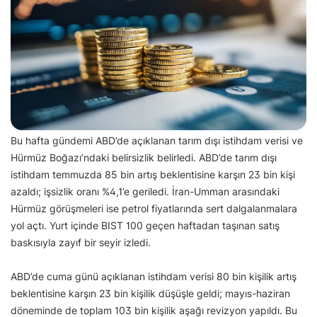
Bu hafta gündemi ABD’de açıklanan tarım dışı istihdam verisi ve
Hürmüz Boğazı’ndaki belirsizlik belirledi. ABD’de tarım dışı
istihdam temmuzda 85 bin artış beklentisine karşın 23 bin kişi
azaldı; işsizlik oranı %4,1’e geriledi. İran-Umman arasındaki
Hürmüz görüşmeleri ise petrol fiyatlarında sert dalgalanmalara
yol açtı. Yurt içinde BIST 100 geçen haftadan taşınan satış
baskısıyla zayıf bir seyir izledi.
ABD’de cuma günü açıklanan istihdam verisi 80 bin kişilik artış
beklentisine karşın 23 bin kişilik düşüşle geldi; mayıs-haziran
döneminde de toplam 103 bin kişilik aşağı revizyon yapıldı. Bu