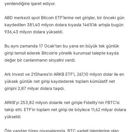
yenilendiğine işaret ediyor.
ABD merkezli spot Bitcoin ETF’lerine net girişler, bir önceki gün
kaydedilen 381,40 milyon dolara kıyasla 146%’lık artışla bugün
936,43 milyon dolara yükseldi.
Bu aynı zamanda 17 Ocak’tan bu yana en büyük tek günlük
girişi temsil ederek Bitcoin’e yönelik kurumsal talepte kayda
değer bir canlanmanın sinyalini verdi.
Ark Invest ve 21Shares’in ARKB ETF’i, 267,10 milyon dolar ile en
yüksek günlük net girişi kaydederek toplam kümülatif net
girişini 2,87 milyar dolara taşıdı.
ARKB’yi 253,82 milyon dolarlık net girişle Fidelity’nin FBTC’si
takip etti. ETF’in toplam net girişi de böylece 11,62 milyar dolara
yükseldi.
Öte yandan türev piyasalarında, BTC vadeli işlemlerine olan