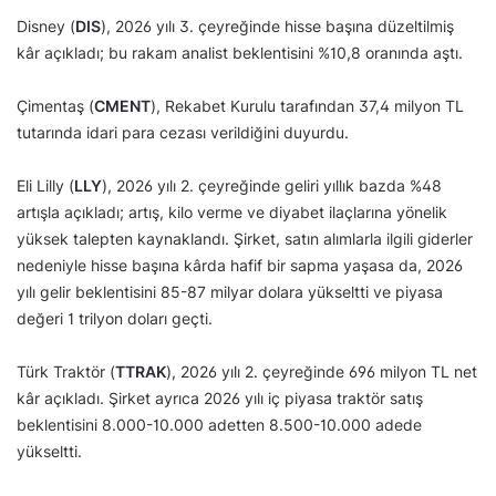
Disney (
DIS
), 2026 yılı 3. çeyreğinde hisse başına düzeltilmiş
kâr açıkladı; bu rakam analist beklentisini %10,8 oranında aştı.
Çimentaş (
CMENT
), Rekabet Kurulu tarafından 37,4 milyon TL
tutarında idari para cezası verildiğini duyurdu.
Eli Lilly (
LLY
), 2026 yılı 2. çeyreğinde geliri yıllık bazda %48
artışla açıkladı; artış, kilo verme ve diyabet ilaçlarına yönelik
yüksek talepten kaynaklandı. Şirket, satın alımlarla ilgili giderler
nedeniyle hisse başına kârda hafif bir sapma yaşasa da, 2026
yılı gelir beklentisini 85-87 milyar dolara yükseltti ve piyasa
değeri 1 trilyon doları geçti.
Türk Traktör (
TTRAK
), 2026 yılı 2. çeyreğinde 696 milyon TL net
kâr açıkladı. Şirket ayrıca 2026 yılı iç piyasa traktör satış
beklentisini 8.000-10.000 adetten 8.500-10.000 adede
yükseltti.