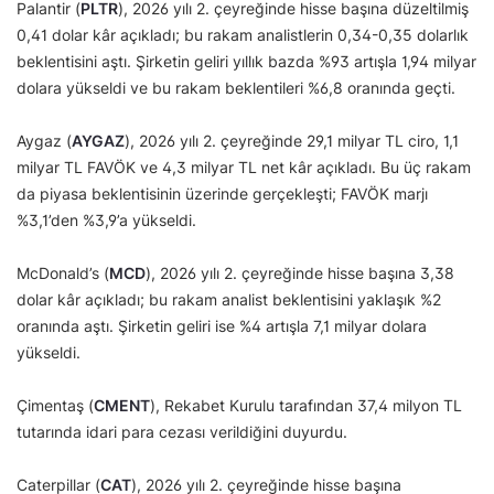
Palantir (
PLTR
), 2026 yılı 2. çeyreğinde hisse başına düzeltilmiş
0,41 dolar kâr açıkladı; bu rakam analistlerin 0,34-0,35 dolarlık
beklentisini aştı. Şirketin geliri yıllık bazda %93 artışla 1,94 milyar
dolara yükseldi ve bu rakam beklentileri %6,8 oranında geçti.
Aygaz (
AYGAZ
), 2026 yılı 2. çeyreğinde 29,1 milyar TL ciro, 1,1
milyar TL FAVÖK ve 4,3 milyar TL net kâr açıkladı. Bu üç rakam
da piyasa beklentisinin üzerinde gerçekleşti; FAVÖK marjı
%3,1’den %3,9’a yükseldi.
McDonald’s (
MCD
), 2026 yılı 2. çeyreğinde hisse başına 3,38
dolar kâr açıkladı; bu rakam analist beklentisini yaklaşık %2
oranında aştı. Şirketin geliri ise %4 artışla 7,1 milyar dolara
yükseldi.
Çimentaş (
CMENT
), Rekabet Kurulu tarafından 37,4 milyon TL
tutarında idari para cezası verildiğini duyurdu.
Caterpillar (
CAT
), 2026 yılı 2. çeyreğinde hisse başına