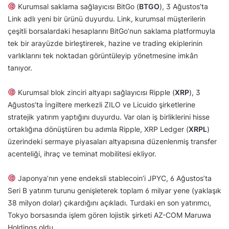
Kurumsal saklama sağlayıcısı BitGo (
BTGO
), 3 Ağustos’ta
Link adlı yeni bir ürünü duyurdu. Link, kurumsal müşterilerin
çeşitli borsalardaki hesaplarını BitGo’nun saklama platformuyla
tek bir arayüzde birleştirerek, hazine ve trading ekiplerinin
varlıklarını tek noktadan görüntüleyip yönetmesine imkân
tanıyor.
Kurumsal blok zinciri altyapı sağlayıcısı Ripple (
XRP
), 3
Ağustos’ta İngiltere merkezli ZILO ve Licuido şirketlerine
stratejik yatırım yaptığını duyurdu. Var olan iş birliklerini hisse
ortaklığına dönüştüren bu adımla Ripple, XRP Ledger (
XRPL
)
üzerindeki sermaye piyasaları altyapısına düzenlenmiş transfer
acenteliği, ihraç ve teminat mobilitesi ekliyor.
Japonya’nın yene endeksli stablecoin’i JPYC, 6 Ağustos’ta
Seri B yatırım turunu genişleterek toplam 6 milyar yene (yaklaşık
38 milyon dolar) çıkardığını açıkladı. Turdaki en son yatırımcı,
Tokyo borsasında işlem gören lojistik şirketi AZ-COM Maruwa
Holdings oldu.