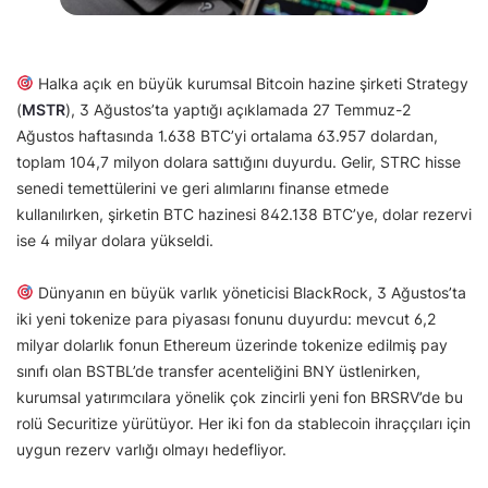
Halka açık en büyük kurumsal Bitcoin hazine şirketi Strategy
(
MSTR
), 3 Ağustos’ta yaptığı açıklamada 27 Temmuz-2
Ağustos haftasında 1.638 BTC’yi ortalama 63.957 dolardan,
toplam 104,7 milyon dolara sattığını duyurdu. Gelir, STRC hisse
senedi temettülerini ve geri alımlarını finanse etmede
kullanılırken, şirketin BTC hazinesi 842.138 BTC’ye, dolar rezervi
ise 4 milyar dolara yükseldi.
Dünyanın en büyük varlık yöneticisi BlackRock, 3 Ağustos’ta
iki yeni tokenize para piyasası fonunu duyurdu: mevcut 6,2
milyar dolarlık fonun Ethereum üzerinde tokenize edilmiş pay
sınıfı olan BSTBL’de transfer acenteliğini BNY üstlenirken,
kurumsal yatırımcılara yönelik çok zincirli yeni fon BRSRV’de bu
rolü Securitize yürütüyor. Her iki fon da stablecoin ihraççıları için
uygun rezerv varlığı olmayı hedefliyor.