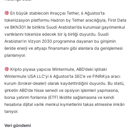
En büyük stablecoin ihraççısı Tether, 6 Ağustos’ta
tokenizasyon platformu Hadron by Tether aracılığıyla, First Data
ve BKN301 ile birlikte Suudi Arabistan’da kurumsal gayrimenkul
varlıklarını tokenize edecek bir iş birliği duyurdu. Suudi
Arabistan’ın Vizyon 2030 programına dayanan bu girişimin
ileride enerji ve altyapı finansmanı gibi alanlara da genişlemesi
planlanıyor.
Kripto piyasa yapıcısı Wintermute, ABD’deki iştiraki
Wintermute USA LLC’yi 6 Ağustos’ta SEC’e ve FINRA’ya aracı
kurum (broker-dealer) olarak kaydettirdiğini duyurdu. Bu statü,
şirketin ABD’de hisse senedi ve opsiyon işlemleri yapmasına,
borsa yatırım fonlarına (ETF) likidite sağlamasına ve kendi
hesabına dijital varlık menkul kıymetlerini takas etmesine imkân
tanıyor.
Veri gündemi