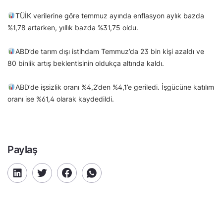
TÜİK verilerine göre temmuz ayında enflasyon aylık bazda
%1,78 artarken, yıllık bazda %31,75 oldu.
ABD’de tarım dışı istihdam Temmuz’da 23 bin kişi azaldı ve
80 binlik artış beklentisinin oldukça altında kaldı.
ABD’de işsizlik oranı %4,2’den %4,1’e geriledi. İşgücüne katılım
oranı ise %61,4 olarak kaydedildi.
Paylaş