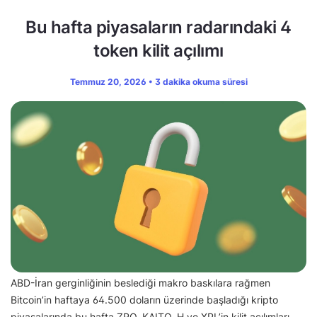
Bu hafta piyasaların radarındaki 4
token kilit açılımı
Temmuz 20, 2026 • 3 dakika okuma süresi
ABD-İran gerginliğinin beslediği makro baskılara rağmen
Bitcoin’in haftaya 64.500 doların üzerinde başladığı kripto
piyasalarında bu hafta ZRO, KAITO, H ve XPL’in kilit açılımları