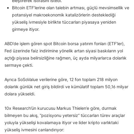
eleştirerek istifasını istedi.
Bitcoin ETF’lerine olan talebin artması, güçlü mevsimsellik ve
potansiyel makroekonomik katalizörlerin desteklediği
yükseliş ivmesiyle birlikte tüccarları piyasaya yeniden
girmeye itiyor.
ABD’de işlem gören spot Bitcoin borsa yatırım fonları (ETF’ler),
Fed üzerinde faiz indirimine yönelik artan siyasi baskıların yol
açtığı piyasa belirsizliğine rağmen, üç ayda milyarlarca dolarlık
sermaye çekti.
Ayrıca SoSoValue verilerine göre, 12 fon toplam 218 milyon
dolarlık günlük net giriş bildirdi ve kümülatif toplam 50,16 milyar
dolara yükseldi.
10x Research’ün kurucusu Markus Thielen’e göre, durmak
bilmeyen bu akış, “pozisyonu yetersiz” tüccarları türev araçlar
yoluyla yükselişi kovalamaya itiyor ve lider kripto varlıktaki
yükseliş ivmesini canlandırıyor: