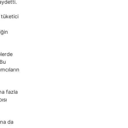
aydetti.
tüketici
iğin
elerde
 Bu
ımcıların
ha fazla
ısı
ına da