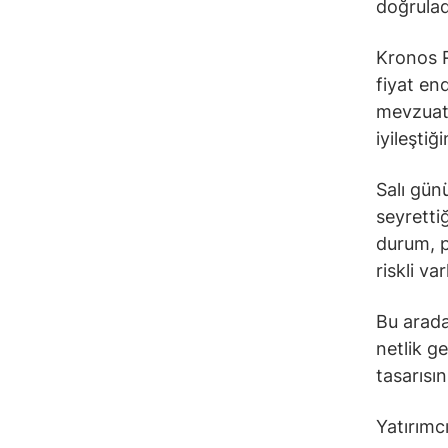
doğrulad
Kronos R
fiyat en
mevzuatı
iyileştiğ
Salı gün
seyretti
durum, po
riskli var
Bu arada
netlik g
tasarısı
Yatırımc