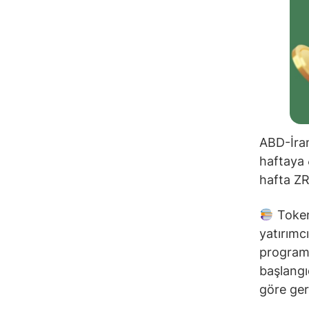
ABD-İran
haftaya 
hafta ZRO
Token 
yatırımcı
programa
başlangı
göre gerç