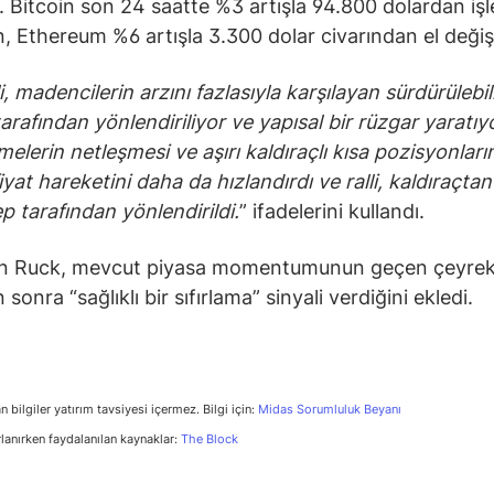
. Bitcoin son 24 saatte %3 artışla 94.800 dolardan iş
, Ethereum %6 artışla 3.300 dolar civarından el değişt
li, madencilerin arzını fazlasıyla karşılayan sürdürülebi
 tarafından yönlendiriliyor ve yapısal bir rüzgar yaratıy
elerin netleşmesi ve aşırı kaldıraçlı kısa pozisyonların
iyat hareketini daha da hızlandırdı ve ralli, kaldıraçta
ep tarafından yönlendirildi.
” ifadelerini kullandı.
n Ruck, mevcut piyasa momentumunun geçen çeyrek
sonra “sağlıklı bir sıfırlama” sinyali verdiğini ekledi.
n bilgiler yatırım tavsiyesi içermez. Bilgi için:
Midas Sorumluluk Beyanı
rlanırken faydalanılan kaynaklar:
The Block