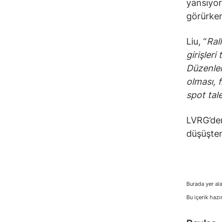
yansıyor
görürken
Liu, “
Ral
girişleri
Düzenlem
olması, f
spot tal
LVRG’de
düşüşten 
Burada yer ala
Bu içerik hazı