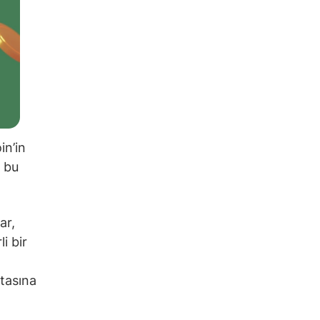
in’in
a bu
ar,
i bir
itasına