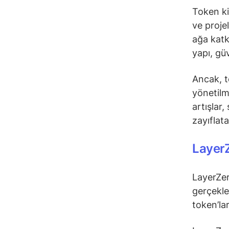
Token ki
ve proje
ağa katk
yapı, güv
Ancak, to
yönetilm
artışlar,
zayıflatab
Layer
LayerZer
gerçekle
token’la