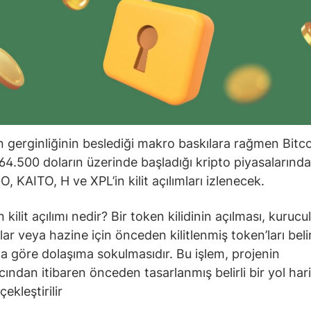
 gerginliğinin beslediği makro baskılara rağmen Bitco
64.500 doların üzerinde başladığı kripto piyasalarınd
, KAITO, H ve XPL’in kilit açılımları izlenecek.
kilit açılımı nedir? Bir token kilidinin açılması, kurucul
lar veya hazine için önceden kilitlenmiş token’ları belirl
 göre dolaşıma sokulmasıdır. Bu işlem, projenin
cından itibaren önceden tasarlanmış belirli bir yol har
ekleştirilir