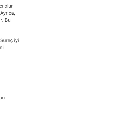
cı olur
 Ayrıca,
r. Bu
 Süreç iyi
ni
 bu