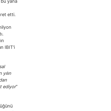
n bu yana
et etti.
milyon
ı.
ın
n IBIT’i
sal
 yılın
ndan
et ediyor
”
ndüğünü