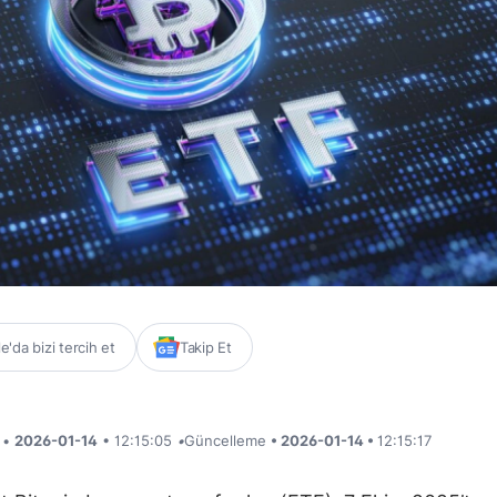
'da bizi tercih et
Takip Et
i •
2026-01-14
• 12:15:05
•
Güncelleme
• 2026-01-14 •
12:15:17