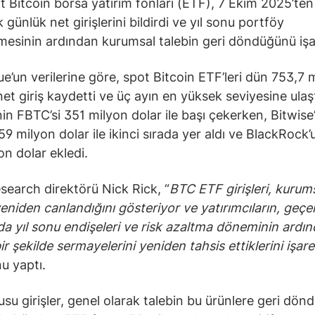
 Bitcoin borsa yatırım fonları (ETF), 7 Ekim 2025’te
günlük net girişlerini bildirdi ve yıl sonu portföy
esinin ardından kurumsal talebin geri döndüğünü işar
e’un verilerine göre, spot Bitcoin ETF’leri dün 753,7 
net giriş kaydetti ve üç ayın en yüksek seviyesine ulaşt
nin FBTC’si 351 milyon dolar ile başı çekerken, Bitwise’
59 milyon dolar ile ikinci sırada yer aldı ve BlackRock’u
on dolar ekledi.
earch direktörü Nick Rick, “
BTC ETF girişleri, kurum
yeniden canlandığını gösteriyor ve yatırımcıların, geçen
da yıl sonu endişeleri ve risk azaltma döneminin ardı
ir şekilde sermayelerini yeniden tahsis ettiklerini işar
u yaptı.
su girişler, genel olarak talebin bu ürünlere geri dö