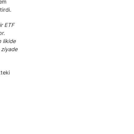
lem
irdi.
lir ETF
or.
 likide
n ziyade
teki