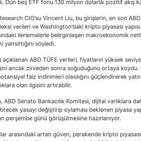
ı. Dün beş ETF fonu 130 milyon dolarlık pozitif akış k
esearch CIO’su Vincent Liu, bu girişlerin, en son ABD 
deksi verileri ve Washington’daki kripto piyasası yapısı
ndaki ilerlemelerle belirginleşen makroekonomik netl
ini yansıttığını söyledi.
ü açıklanan ABD TÜFE verileri, fiyatların yüksek seviy
ğini ancak zirveden sonra soğuduğunu ortaya koydu.
tansiyel faiz indirimleri olasılığını güçlendirerek yatır
lıklara olan ilgisini artırabilir.
, ABD Senato Bankacılık Komitesi, dijital varlıklara da
etirecek yasayı değiştirip oylaması beklenen piyasa yap
nın perşembe günü görüşülmesine hazırlanıyor.
ılar arasındaki artan güven, perakende kripto piyasas