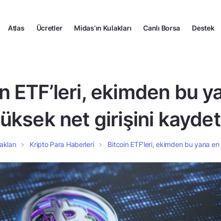
Atlas
Ücretler
Midas’ın Kulakları
Canlı Borsa
Destek
in ETF’leri, ekimden bu y
üksek net girişini kaydet
akları
Kripto Para Haberleri
Bitcoin ETF’leri, ekimden bu yana en 