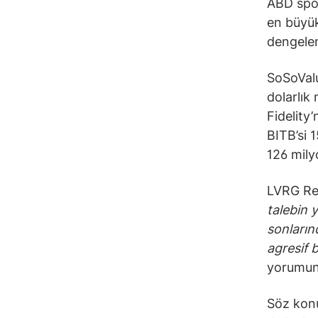
ABD spot
en büyük 
dengelem
SoSoValu
dolarlık 
Fidelity’
BITB’si 1
126 mily
LVRG Res
talebin 
sonların
agresif b
yorumun
Söz konu