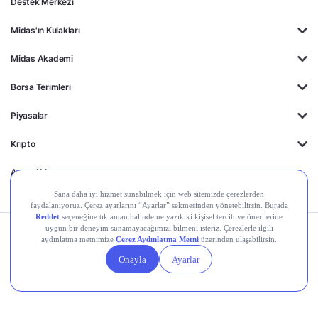
Destek Merkezi
Midas'ın Kulakları
Midas Akademi
Borsa Terimleri
Piyasalar
Kripto
Ayrıcalıklar
Kişisel Verilerin
Gizlilik
Yasal
Çerez
Korunması
Politikası
Duyurular
Ayarları
© 2026 Midas Finansal Teknolojiler A.Ş. Tüm hakları saklıdır.