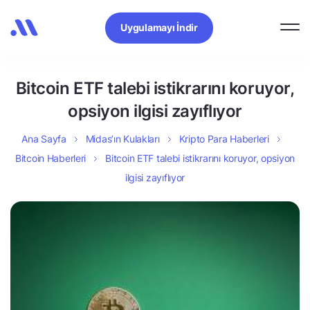
Uygulamayı İndir
Bitcoin ETF talebi istikrarını koruyor,
opsiyon ilgisi zayıflıyor
Ana Sayfa
Midas’ın Kulakları
Kripto Para Haberleri
Bitcoin Haberleri
Bitcoin ETF talebi istikrarını koruyor, opsiyon
ilgisi zayıflıyor