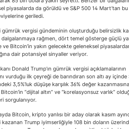
arak 85 bin dolara yakın seyretti. Benzer bir dalgala
el piyasalarda da görüldü ve S&P 500 14 Mart’tan bu
viyelerine geriledi.
 gümrük vergisi gündeminin oluşturduğu belirsizlik ka
 dalgalanmaya rağmen, dört temel gösterge güçlü yat
 ve Bitcoin’in yakın gelecekte geleneksel piyasalarda
ğına dair potansiyel sinyaller veriyor.
anı Donald Trump’ın gümrük vergisi açıklamalarının
ı vurduğu ilk çeyreği de barındıran son altı ay içind
deki 3,5%’luk düşüşe karşılık 36% değer kazanmasın
itcoin’in “dijital altın” ve “korelasyonsuz varlık” oldu
ri sorgulanıyor.
 ayda Bitcoin, kripto yanlısı bir aday olarak kasım ayın
i kazanan Trump iyimserliğiyle 108 bin doların üzerind