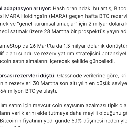
l adaptasyon artıyor:
Hash oranındaki bu artış, Bitco
i MARA Holdings’in (MARA) geçen hafta BTC rezervl
mek ve “genel kurumsal amaçlar” için 2 milyar dolara 
nedi satmak üzere 28 Mart’ta bir prospektüs yayınlad
ameStop da 26 Mart’ta da 1,3 milyar dolarlık dönüştürü
if planı sundu ve rezerv yatırım stratejisini potansiyel
ecoin satın almalarını içerecek şekilde güncelledi.
orsası rezervleri düştü:
Glassnode verilerine göre, kr
ının rezervleri 30 Mart’ta son altı yılın en düşük seviy
,64 milyon BTC’ye ulaştı.
lım satım için mevcut coin sayısının azalması tipik ol
ların varlıklarını elde tutmaya daha meyilli olduğunu gö
 Bitcoin’in fiyatının yedi günde 5,1% düşmesi nedeniyl