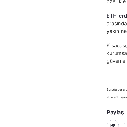
özellikle
ETF’lerd
arasında
yakın ne
Kısacası
kurumsal
güvenler
Burada yer ala
Bu içerik hazı
Paylaş