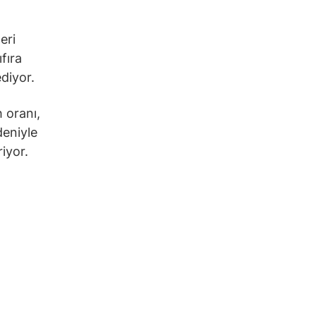
eri
fıra
ediyor.
h oranı,
deniyle
iyor.