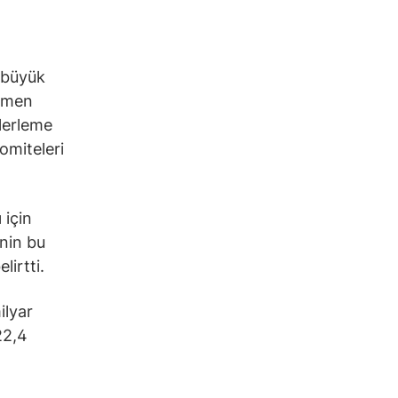
 büyük
hemen
lerleme
omiteleri
 için
nin bu
lirtti.
ilyar
22,4