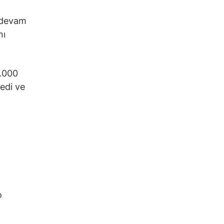
e devam
nı
0.000
ledi ve
o