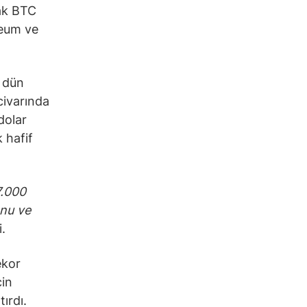
cak BTC
reum ve
, dün
civarında
dolar
 hafif
7.000
onu ve
i.
ekor
in
tırdı.