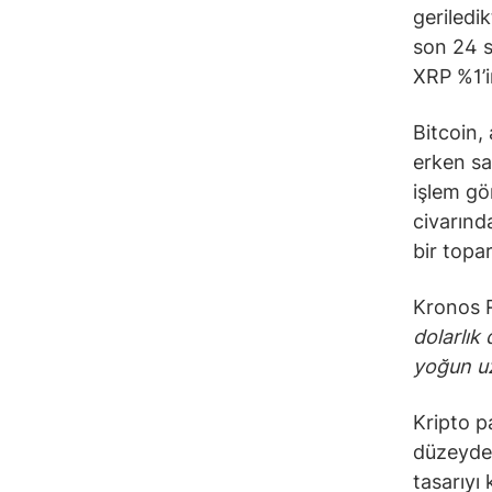
geriledi
son 24 s
XRP %1’i
Bitcoin, 
erken sa
işlem gö
civarınd
bir topa
Kronos R
dolarlık
yoğun uz
Kripto p
düzeyde
tasarıyı 