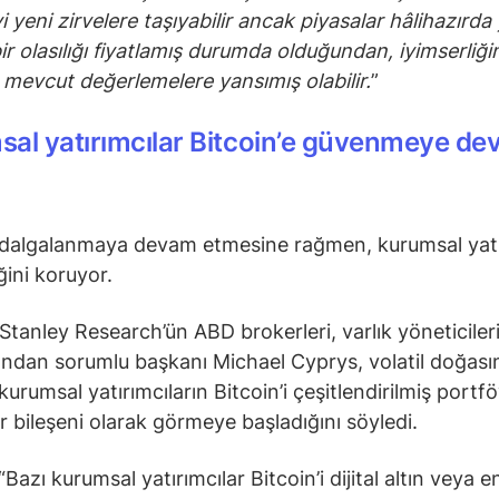
i yeni zirvelere taşıyabilir ancak piyasalar hâlihazırda
bir olasılığı fiyatlamış durumda olduğundan, iyimserliğ
ı mevcut değerlemelere yansımış olabilir.
”
al yatırımcılar Bitcoin’e güvenmeye d
dalgalanmaya devam etmesine rağmen, kurumsal yatı
ğini koruyor.
tanley Research’ün ABD brokerleri, varlık yöneticiler
ından sorumlu başkanı Michael Cyprys, volatil doğası
urumsal yatırımcıların Bitcoin’i çeşitlendirilmiş portfö
r bileşeni olarak görmeye başladığını söyledi.
Bazı kurumsal yatırımcılar Bitcoin’i dijital altın veya 