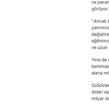
ve paran
görüyor.”
“
Ancak b
yatırımcı
değiştir
eğilimin
ve uzun 
Yine de d
benimsem
alana mil
SoSoValu
doları a
milyar d