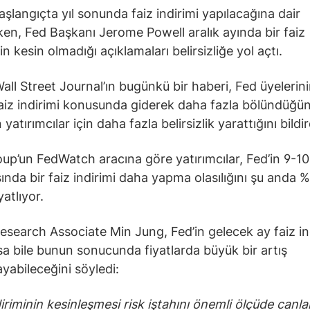
aşlangıçta yıl sonunda faiz indirimi yapılacağına dair
en, Fed Başkanı Jerome Powell aralık ayında bir faiz
in kesin olmadığı açıklamaları belirsizliğe yol açtı.
Wall Street Journal’ın bugünkü bir haberi, Fed üyelerini
aiz indirimi konusunda giderek daha fazla bölündüğü
atırımcılar için daha fazla belirsizlik yarattığını bildir
p’un FedWatch aracına göre yatırımcılar, Fed’in 9-10 
sında bir faiz indirimi daha yapma olasılığını şu anda 
yatlıyor.
esearch Associate Min Jung, Fed’in gelecek ay faiz in
lsa bile bunun sonucunda fiyatlarda büyük bir artış
abileceğini söyledi:
iriminin kesinleşmesi risk iştahını önemli ölçüde canlan