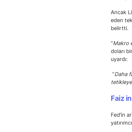
Ancak Li
eden tek
belirtti.
“
Makro e
doları bi
uyardı:
“
Daha fa
tetikleye
Faiz i
Fed’in ar
yatırımc