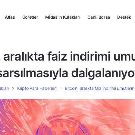
Atlas
Ücretler
Midas’ın Kulakları
Canlı Borsa
Destek
 aralıkta faiz indirimi um
sarsılmasıyla dalgalanıyo
kları
Kripto Para Haberleri
Bitcoin, aralıkta faiz indirimi umutları