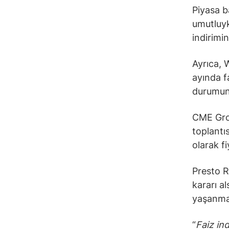
Piyasa b
umutluyk
indirimin
Ayrıca, 
ayında f
durumun y
CME Grou
toplantı
olarak fi
Presto R
kararı a
yaşanmay
“
Faiz ind