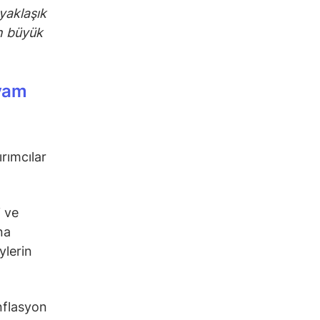
 yaklaşık
in büyük
evam
rımcılar
i ve
na
ylerin
enflasyon