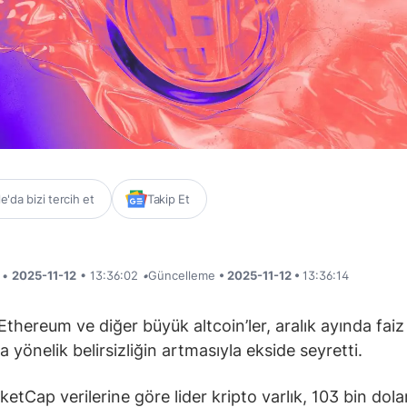
'da bizi tercih et
Takip Et
i •
2025-11-12
• 13:36:02
•
Güncelleme
• 2025-11-12 •
13:36:14
Ethereum ve diğer büyük altcoin’ler, aralık ayında faiz 
na yönelik belirsizliğin artmasıyla ekside seyretti.
etCap verilerine göre lider kripto varlık, 103 bin dol