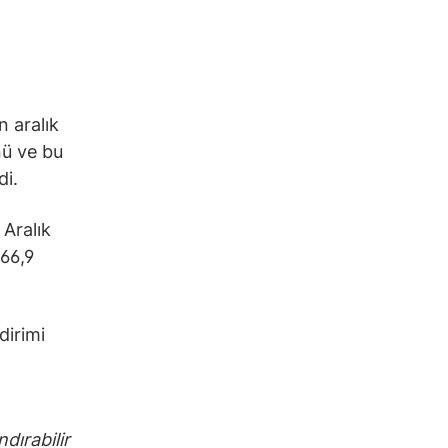
n aralık
nü ve bu
di.
Aralık
%66,9
dirimi
dırabilir