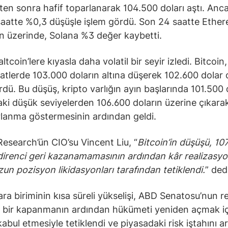
kten sonra hafif toparlanarak 104.500 doları aştı. An
aatte %0,3 düşüşle işlem gördü. Son 24 saatte Ethe
n üzerinde, Solana %3 değer kaybetti.
altcoin’lere kıyasla daha volatil bir seyir izledi. Bitcoin
atlerde 103.000 doların altına düşerek 102.600 dolar 
rdü. Bu düşüş, kripto varlığın ayın başlarında 101.500 
aki düşük seviyelerden 106.600 doların üzerine çıkarak
rlanma göstermesinin ardından geldi.
esearch’ün CIO’su Vincent Liu, “
Bitcoin’in düşüşü, 10
 direnci geri kazanamamasının ardından kâr realizasy
un pozisyon likidasyonları tarafından tetiklendi.
” ded
ara biriminin kısa süreli yükselişi, ABD Senatosu’nun r
 bir kapanmanın ardından hükümeti yeniden açmak iç
kabul etmesiyle tetiklendi ve piyasadaki risk iştahını ar