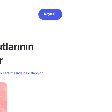
Kayıt Ol
utlarının
r
nın sarsılmasıyla dalgalanıyor