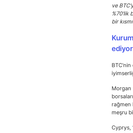
ve BTC’y
%70’lik 
bir kısm
Kurums
ediyor
BTC’nin 
iyimserli
Morgan S
borsalar
rağmen k
meşru bi
Cyprys, “