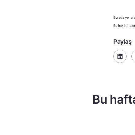
Burada yer ala
Bu içerik hazı
Paylaş
Bu haft