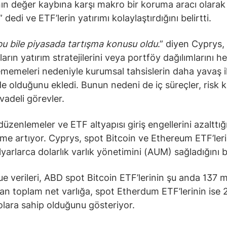
ın değer kaybına karşı makro bir koruma aracı olarak
 dedi ve ETF’lerin yatırımı kolaylaştırdığını belirtti.
u bile piyasada tartışma konusu oldu
.” diyen Cyprys,
ların yatırım stratejilerini veya portföy dağılımlarını 
ememeleri nedeniyle kurumsal tahsislerin daha yavaş i
de olduğunu ekledi. Bunun nedeni de iç süreçler, risk k
vadeli görevler.
üzenlemeler ve ETF altyapısı giriş engellerini azalttığı
e artıyor. Cyprys, spot Bitcoin ve Ethereum ETF’leri
yarlarca dolarlık varlık yönetimini (AUM) sağladığını be
e verileri, ABD spot Bitcoin ETF’lerinin şu anda 137 m
şan toplam net varlığa, spot Etherdum ETF’lerinin ise 
olara sahip olduğunu gösteriyor.