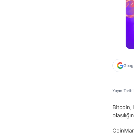
Google
Yayın Tarih
Bitcoin, 
olasılığı
CoinMark