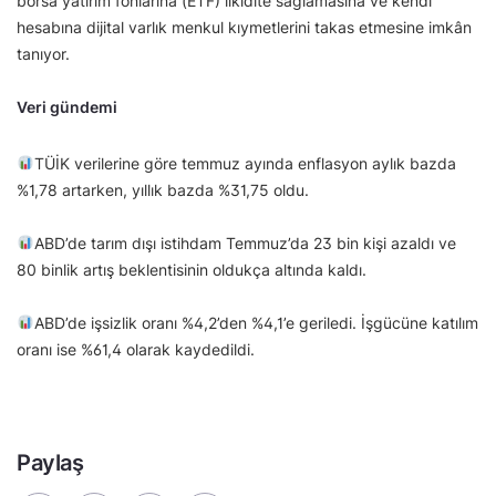
borsa yatırım fonlarına (ETF) likidite sağlamasına ve kendi
hesabına dijital varlık menkul kıymetlerini takas etmesine imkân
tanıyor.
Veri gündemi
TÜİK verilerine göre temmuz ayında enflasyon aylık bazda
%1,78 artarken, yıllık bazda %31,75 oldu.
ABD’de tarım dışı istihdam Temmuz’da 23 bin kişi azaldı ve
80 binlik artış beklentisinin oldukça altında kaldı.
ABD’de işsizlik oranı %4,2’den %4,1’e geriledi. İşgücüne katılım
oranı ise %61,4 olarak kaydedildi.
Paylaş