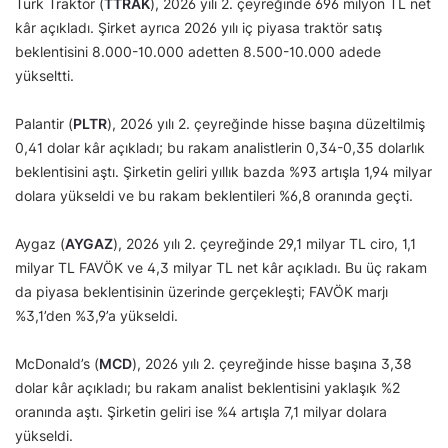
Türk Traktör (
TTRAK
), 2026 yılı 2. çeyreğinde 696 milyon TL net
kâr açıkladı. Şirket ayrıca 2026 yılı iç piyasa traktör satış
beklentisini 8.000-10.000 adetten 8.500-10.000 adede
yükseltti.
Palantir (
PLTR
), 2026 yılı 2. çeyreğinde hisse başına düzeltilmiş
0,41 dolar kâr açıkladı; bu rakam analistlerin 0,34-0,35 dolarlık
beklentisini aştı. Şirketin geliri yıllık bazda %93 artışla 1,94 milyar
dolara yükseldi ve bu rakam beklentileri %6,8 oranında geçti.
Aygaz (
AYGAZ
), 2026 yılı 2. çeyreğinde 29,1 milyar TL ciro, 1,1
milyar TL FAVÖK ve 4,3 milyar TL net kâr açıkladı. Bu üç rakam
da piyasa beklentisinin üzerinde gerçekleşti; FAVÖK marjı
%3,1’den %3,9’a yükseldi.
McDonald’s (
MCD
), 2026 yılı 2. çeyreğinde hisse başına 3,38
dolar kâr açıkladı; bu rakam analist beklentisini yaklaşık %2
oranında aştı. Şirketin geliri ise %4 artışla 7,1 milyar dolara
yükseldi.