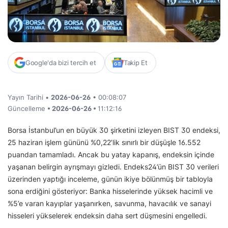
Google'da bizi tercih et
Takip Et
Yayın Tarihi •
2026-06-26
• 00:08:07
Güncelleme
• 2026-06-26 •
11:12:16
Borsa İstanbul’un en büyük 30 şirketini izleyen BIST 30 endeksi,
25 haziran işlem gününü %0,22’lik sınırlı bir düşüşle 16.552
puandan tamamladı. Ancak bu yatay kapanış, endeksin içinde
yaşanan belirgin ayrışmayı gizledi. Endeks24’ün BIST 30 verileri
üzerinden yaptığı inceleme, günün ikiye bölünmüş bir tabloyla
sona erdiğini gösteriyor: Banka hisselerinde yüksek hacimli ve
%5’e varan kayıplar yaşanırken, savunma, havacılık ve sanayi
hisseleri yükselerek endeksin daha sert düşmesini engelledi.