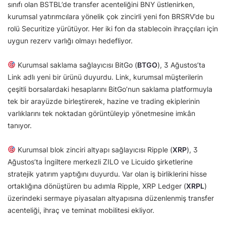
sınıfı olan BSTBL’de transfer acenteliğini BNY üstlenirken,
kurumsal yatırımcılara yönelik çok zincirli yeni fon BRSRV’de bu
rolü Securitize yürütüyor. Her iki fon da stablecoin ihraççıları için
uygun rezerv varlığı olmayı hedefliyor.
Kurumsal saklama sağlayıcısı BitGo (
BTGO
), 3 Ağustos’ta
Link adlı yeni bir ürünü duyurdu. Link, kurumsal müşterilerin
çeşitli borsalardaki hesaplarını BitGo’nun saklama platformuyla
tek bir arayüzde birleştirerek, hazine ve trading ekiplerinin
varlıklarını tek noktadan görüntüleyip yönetmesine imkân
tanıyor.
Kurumsal blok zinciri altyapı sağlayıcısı Ripple (
XRP
), 3
Ağustos’ta İngiltere merkezli ZILO ve Licuido şirketlerine
stratejik yatırım yaptığını duyurdu. Var olan iş birliklerini hisse
ortaklığına dönüştüren bu adımla Ripple, XRP Ledger (
XRPL
)
üzerindeki sermaye piyasaları altyapısına düzenlenmiş transfer
acenteliği, ihraç ve teminat mobilitesi ekliyor.