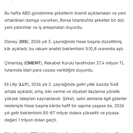
Bu hafta ABD gündemine şirketlerin önemli açıklamaları ve yeni
ortaklıkları damga vururken, Borsa İstanbul’da şirketler bir dizi
yeni yatırımlar ve iş anlaşmaları duyurdu.
Disney (
DIS
), 2026 yılı 3. çeyreğinde hisse başına düzeltilmiş
kâr açıkladı; bu rakam analist beklentisini %10,8 oranında aştı.
Çimentaş (
CMENT
), Rekabet Kurulu tarafından 37,4 milyon TL
tutarında idari para cezası verildiğini duyurdu.
Eli Lilly (
LLY
), 2026 yılı 2. çeyreğinde geliri yıllık bazda %48
artışla açıkladı; artış, kilo verme ve diyabet ilaçlarına yönelik
yüksek talepten kaynaklandı. Şirket, satın alımlarla ilgili giderler
nedeniyle hisse başına kârda hafif bir sapma yaşasa da, 2026
yılı gelir beklentisini 85-87 milyar dolara yükseltti ve piyasa
değeri 1 trilyon doları geçti.