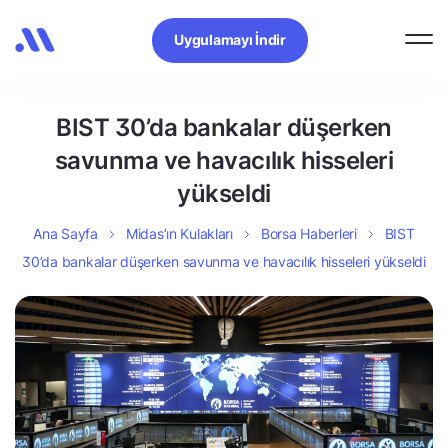
Uygulamayı İndir
BIST 30’da bankalar düşerken
savunma ve havacılık hisseleri
yükseldi
Ana Sayfa
Midas’ın Kulakları
Borsa Haberleri
BIST
30’da bankalar düşerken savunma ve havacılık hisseleri yükseldi