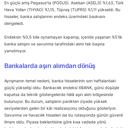
En güçlü artış Pegasus’ta (PGSUS). Aselsan (ASELS) %1,63, Türk
Hava Yolları (THYAO) %1,15, Tüpraş (TUPRS) %1,11 yükseldi. Bu
hisseler, banka satışlarının endeks üzerindeki baskısını
dengeledi.
Endeksin %0,5 bile oynamayan kapanışı, içeride yaşanan %5’lik
banka satışını ve savunma tarafındaki alımı tek başına
yansıtmıyor.
Bankalarda aşırı alımdan dönüş
Ayrışmanın temel nedeni, banka hisselerinin son haftalardaki
güçlü yükselişi oldu. Bankacılık endeksi XBANK, günü düşüşle
kapatsa da teknik göstergelerde hâlâ aşırı alım bölgesinde
bulunuyor. Bu durum, satışların panikten ziyade yüksek
seviyelerden gelen bir kâr realizasyonu olduğunu gösteriyor.
Savunma ve havacılık hisseleri ise bu rotasyonda günün güvenli
limanı oldu. Piyasa beklentisine göre kısa vadede yönü