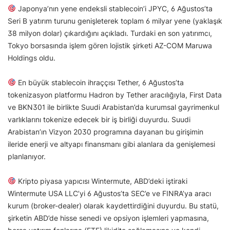
Japonya’nın yene endeksli stablecoin’i JPYC, 6 Ağustos’ta
Seri B yatırım turunu genişleterek toplam 6 milyar yene (yaklaşık
38 milyon dolar) çıkardığını açıkladı. Turdaki en son yatırımcı,
Tokyo borsasında işlem gören lojistik şirketi AZ-COM Maruwa
Holdings oldu.
En büyük stablecoin ihraççısı Tether, 6 Ağustos’ta
tokenizasyon platformu Hadron by Tether aracılığıyla, First Data
ve BKN301 ile birlikte Suudi Arabistan’da kurumsal gayrimenkul
varlıklarını tokenize edecek bir iş birliği duyurdu. Suudi
Arabistan’ın Vizyon 2030 programına dayanan bu girişimin
ileride enerji ve altyapı finansmanı gibi alanlara da genişlemesi
planlanıyor.
Kripto piyasa yapıcısı Wintermute, ABD’deki iştiraki
Wintermute USA LLC’yi 6 Ağustos’ta SEC’e ve FINRA’ya aracı
kurum (broker-dealer) olarak kaydettirdiğini duyurdu. Bu statü,
şirketin ABD’de hisse senedi ve opsiyon işlemleri yapmasına,