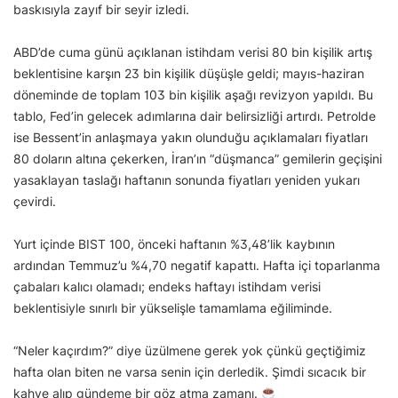
baskısıyla zayıf bir seyir izledi.
ABD’de cuma günü açıklanan istihdam verisi 80 bin kişilik artış
beklentisine karşın 23 bin kişilik düşüşle geldi; mayıs-haziran
döneminde de toplam 103 bin kişilik aşağı revizyon yapıldı. Bu
tablo, Fed’in gelecek adımlarına dair belirsizliği artırdı. Petrolde
ise Bessent’in anlaşmaya yakın olunduğu açıklamaları fiyatları
80 doların altına çekerken, İran’ın “düşmanca” gemilerin geçişini
yasaklayan taslağı haftanın sonunda fiyatları yeniden yukarı
çevirdi.
Yurt içinde BIST 100, önceki haftanın %3,48’lik kaybının
ardından Temmuz’u %4,70 negatif kapattı. Hafta içi toparlanma
çabaları kalıcı olamadı; endeks haftayı istihdam verisi
beklentisiyle sınırlı bir yükselişle tamamlama eğiliminde.
“Neler kaçırdım?” diye üzülmene gerek yok çünkü geçtiğimiz
hafta olan biten ne varsa senin için derledik. Şimdi sıcacık bir
kahve alıp gündeme bir göz atma zamanı.