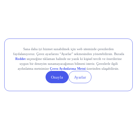
THYAO
UBER
SHOP