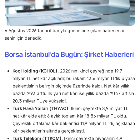
6 Ağustos 2026 tarihi itibarıyla günün öne çıkan haberlerini
senin için derledik.
Borsa İstanbul’da Bugün: Şirket Haberleri
Koç Holding (KCHOL)
, 2026’nın ikinci çeyreğinde 19,7
milyar TL net kâr açıkladı; bu rakam 13,6 milyar TL’lik piyasa
beklentisinin belirgin biçimde üzerinde kaldı. Net kâr yıllık
bazda %93 arttı. İlk yarı net kârı ise yıllık bazda %147 artışla
20,3 milyar TL’ye yükseldi.
Türk Hava Yolları (THYAO)
, İkinci çeyrekte 8,9 milyar TL
net kâr elde etti; 6 aylık toplam kâr 18,86 milyar TL oldu.
Çeyreklik ortalama kâr beklentisi 11,9 milyar TL idi, açıklanan
kâr beklentilerin altında gerçekleşti.
Türk Telekom (TTKOM)
, İkinci çeyrekte piyasanın 4,9