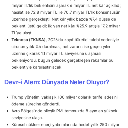
milyar TL’lik beklentisini aşarak 6 milyar TL net kâr açıkladı;
hasılat ise 72,8 milyar TL ile 70,7 milyar TL’lik konsensüsün
üzerinde gerçekleşti. Net kâr yıllık bazda %7,4 düşse de
beklenti üstü geldi; ilk yarı net kârı %25,9 artışla 17,2 milyar
TL’ye ulaştı.
Teknosa (TKNSA)
, 2Ç26’da zayıf tüketici talebi nedeniyle
cironun yıllık %4 daralması, net zararın ise geçen yılın
üzerine çıkarak 1,1 milyar TL seviyesine ulaşması
bekleniyordu, bugün gelecek gerçekleşen rakamlar bu
beklentiyle karşılaştırılacak.
Devr-i Alem: Dünyada Neler Oluyor?
Trump yönetimi yaklaşık 100 milyar dolarlık tarife iadesini
ödeme sürecine gönderdi.
Avro Bölgesi’nde bileşik PMI temmuzda 8 ayın en yüksek
seviyesine ulaştı.
Küresel nükleer enerji yatırımlarında hedef yıllık 250 milyar