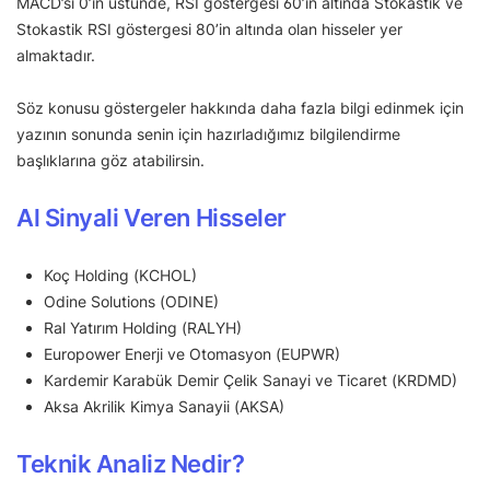
MACD’si 0’ın üstünde, RSI göstergesi 60’ın altında Stokastik ve
Stokastik RSI göstergesi 80’in altında olan hisseler yer
almaktadır.
Söz konusu göstergeler hakkında daha fazla bilgi edinmek için
yazının sonunda senin için hazırladığımız bilgilendirme
başlıklarına göz atabilirsin.
Al Sinyali Veren Hisseler
Koç Holding (KCHOL)
Odine Solutions (ODINE)
Ral Yatırım Holding (RALYH)
Europower Enerji ve Otomasyon (EUPWR)
Kardemir Karabük Demir Çelik Sanayi ve Ticaret (KRDMD)
Aksa Akrilik Kimya Sanayii (AKSA)
Teknik Analiz Nedir?