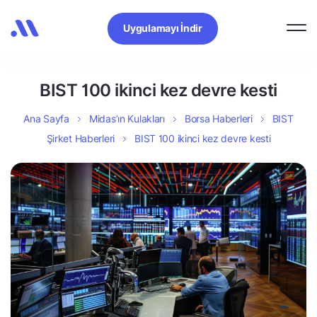
Uygulamayı İndir
BIST 100 ikinci kez devre kesti
Ana Sayfa
Midas’ın Kulakları
Borsa Haberleri
BIST
Şirket Haberleri
BIST 100 ikinci kez devre kesti